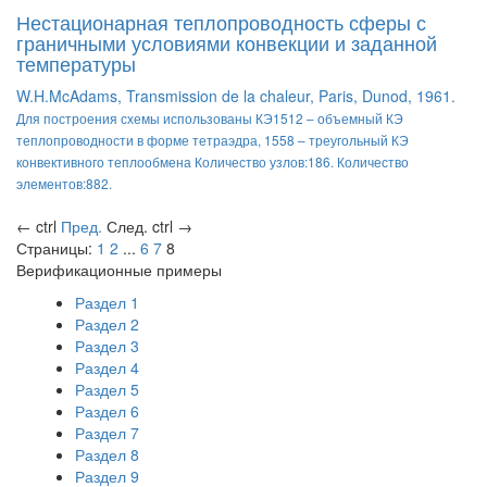
Нестационарная теплопроводность сферы с
граничными условиями конвекции и заданной
температуры
W.H.McAdams, Transmission de la chaleur, Paris, Dunod, 1961.
Для построения схемы использованы КЭ1512 – объемный КЭ
теплопроводности в форме тетраэдра, 1558 – треугольный КЭ
конвективного теплообмена Количество узлов:186. Количество
элементов:882.
←
ctrl
Пред.
След.
ctrl
→
Страницы:
1
2
...
6
7
8
Верификационные примеры
Раздел 1
Раздел 2
Раздел 3
Раздел 4
Раздел 5
Раздел 6
Раздел 7
Раздел 8
Раздел 9