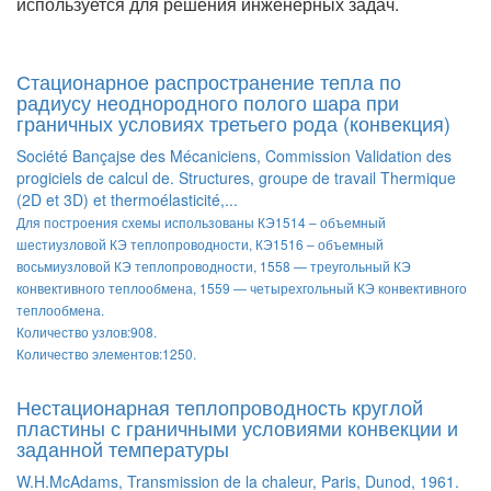
используется для решения инженерных задач.
Стационарное распространение тепла по
радиусу неоднородного полого шара при
граничных условиях третьего рода (конвекция)
Société Bançajse des Mécaniciens, Commission Validation des
progiciels de calcul de. Structures, groupe de travail Thermique
(2D et 3D) et thermoélasticité,...
Для построения схемы использованы КЭ1514 – объемный
шестиузловой КЭ теплопроводности, КЭ1516 – объемный
восьмиузловой КЭ теплопроводности, 1558 — треугольный КЭ
конвективного теплообмена, 1559 — четырехгольный КЭ конвективного
теплообмена.
Количество узлов:908.
Количество элементов:1250.
Нестационарная теплопроводность круглой
пластины с граничными условиями конвекции и
заданной температуры
W.H.McAdams, Transmission de la chaleur, Paris, Dunod, 1961.