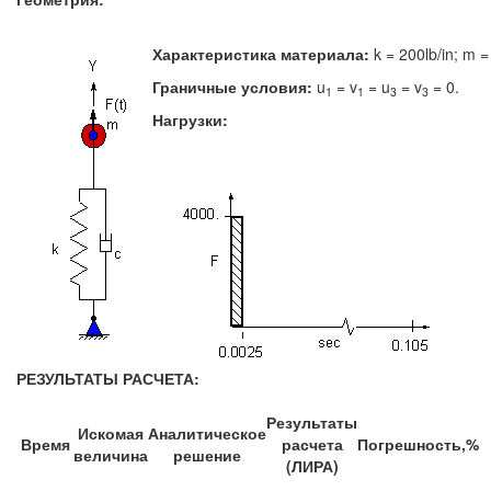
Характеристика материала:
k = 200lb/in; m =
Граничные условия:
u
= v
= u
= v
= 0.
1
1
3
3
Нагрузки:
РЕЗУЛЬТАТЫ РАСЧЕТА:
Результаты
Искомая
Аналитическое
Время
расчета
Погрешность,%
величина
решение
(ЛИРА)