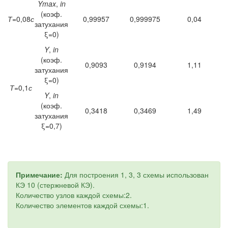
Ymax
,
in
(коэф.
Т
=0,08
с
0,99957
0,999975
0,04
затухания
ξ=0)
Y
,
in
(коэф.
0,9093
0,9194
1,11
затухания
ξ=0)
Т
=0,1
с
Y
,
in
(коэф.
0,3418
0,3469
1,49
затухания
ξ=0,7)
Примечание:
Для построения 1, 3, 3 схемы использован
КЭ 10 (стержневой КЭ).
Количество узлов каждой схемы:2.
Количество элементов каждой схемы:1.