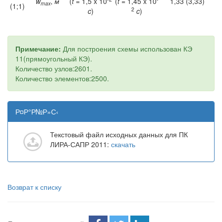
w
,
м
(
t
= 1,5 x 10
(
t
= 1,45 x 10
1,33 (3,33)
max
(1;1)
2
c
)
c
)
Примечание:
Для построения схемы использован КЭ
11(прямоугольный КЭ).
Количество узлов:2601.
Количество элементов:2500.
Р¤Р°Р№Р»С‹
Текстовый файл исходных данных для ПК
ЛИРА-САПР 2011:
скачать
Возврат к списку