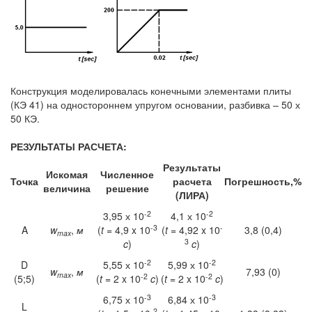
Конструкция моделировалась конечными элементами плиты
(КЭ 41) на одностороннем упругом основании, разбивка – 50 х
50 КЭ.
РЕЗУЛЬТАТЫ РАСЧЕТА:
Результаты
Искомая
Численное
Точка
расчета
Погрешность,%
величина
решение
(ЛИРА)
-2
-2
3,95 х 10
4,1 х 10
-3
-
A
w
,
м
(
t
= 4,9 x 10
(
t
= 4,92 x 10
3,8 (0,4)
max
3
c
)
c
)
-2
-2
D
5,55 х 10
5,99 х 10
w
,
м
7,93 (0)
max
-2
-2
(5;5)
(
t
= 2 x 10
c
)
(
t
= 2 x 10
c
)
-3
-3
6,75 х 10
6,84 х 10
L
-2
-