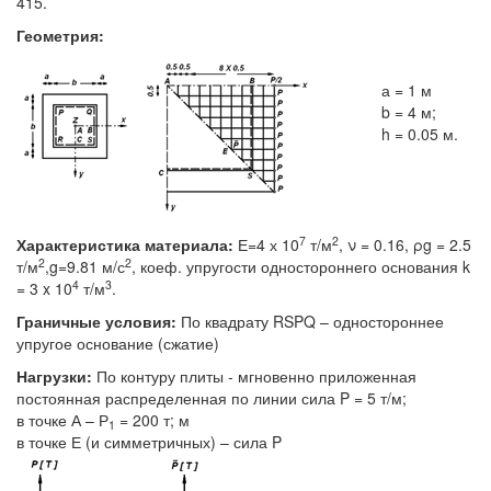
415.
Геометрия:
а = 1 м
b = 4 м;
h = 0.05 м.
7
2
Характеристика материала:
Е=4 х 10
т/м
, ν = 0.16, ρg = 2.5
2
2
т/м
,g=9.81 м/с
, коеф. упругости одностороннего основания k
4
3
= 3 x 10
т/м
.
Граничные условия:
По квадрату RSPQ – одностороннее
упругое основание (сжатие)
Нагрузки:
По контуру плиты - мгновенно приложенная
постоянная распределенная по линии сила P = 5 т/м;
в точке А – Р
= 200 т; м
1
в точке Е (и симметричных) – сила P