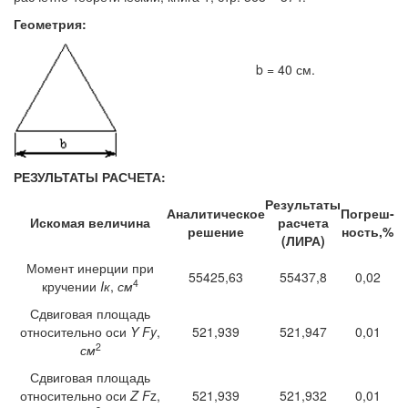
Геометрия:
b = 40 см.
РЕЗУЛЬТАТЫ РАСЧЕТА:
Результаты
Аналитическое
Погреш-
Искомая величина
расчета
решение
ность,%
(ЛИРА)
Момент инерции при
55425,63
55437,8
0,02
4
кручении
Iк
,
см
Сдвиговая площадь
относительно оси
Y Fy
,
521,939
521,947
0,01
2
см
Сдвиговая площадь
относительно оси
Z F
z,
521,939
521,932
0,01