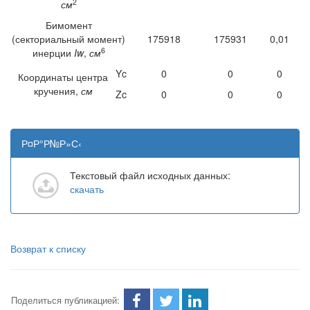
2
см
Бимомент
(секториальный момент)
175918
175931
0,01
6
инерции
Iw
,
см
Yc
0
0
0
Координаты центра
кручения,
см
Zc
0
0
0
Р¤Р°Р№Р»С‹
Текстовый файл исходных данных:
скачать
Возврат к списку
Поделиться публикацией: