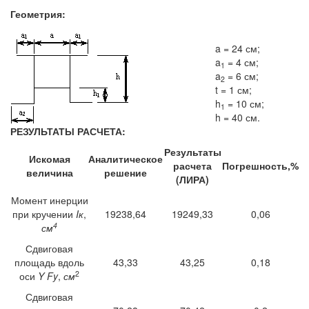
Геометрия:
a = 24 см;
a
= 4 см;
1
a
= 6 см;
2
t = 1 см;
h
= 10 см;
1
h = 40 см.
РЕЗУЛЬТАТЫ РАСЧЕТА:
Результаты
Искомая
Аналитическое
расчета
Погрешность,%
величина
решение
(ЛИРА)
Момент инерции
при кручении
Iк
,
19238,64
19249,33
0,06
4
см
Сдвиговая
площадь вдоль
43,33
43,25
0,18
2
оси
Y Fy
,
см
Сдвиговая