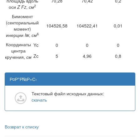
площадь вдоль
70,28
70,42
0,2
2
оси
Z Fz
,
см
Бимомент
(секториальный
104526,58
104522,41
0,01
момент)
6
инерции
Iw
,
см
Координаты
Yc
0
0
0
центра
Zc
5
4,96
0,8
кручения,
см
Р¤Р°Р№Р»С‹
Текстовый файл исходных данных:
скачать
Возврат к списку