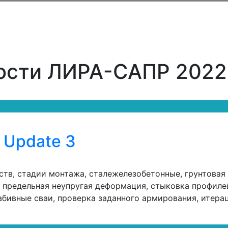
ости ЛИРА-САПР 2022
 Update 3
тв, стадии монтажа, сталежелезобетонные, грунтовая 
v, предельная неупругая деформация, стыковка профиле
абивные сваи, проверка заданного армирования, итер