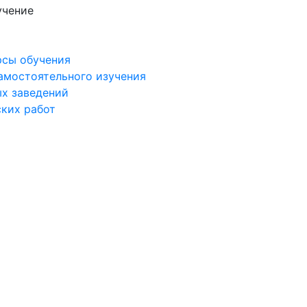
учение
рсы обучения
самостоятельного изучения
ых заведений
ских работ