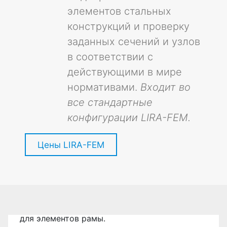
элементов стальных
конструкций и проверку
заданных сечений и узлов
в соответствии с
действующими в мире
нормативами.
Входит во
все стандартные
конфигурации LIRA-FEM.
Цены LIRA-FEM
Расчет статически неопределимой
рамы
Расчет статически неопределимой рамы в
Пример моделирования и расчета
LIRA-FEM, построение эпюр внутренних
стальной рамы
усилий, проверка и подбор заданных сечений
для элементов рамы.
Процедура построения расчетной схемы