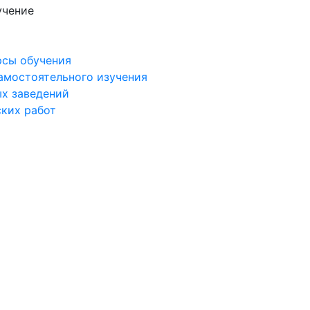
учение
рсы обучения
самостоятельного изучения
ых заведений
ских работ