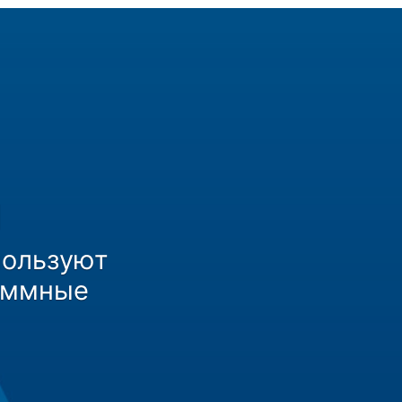
ы
пользуют
раммные