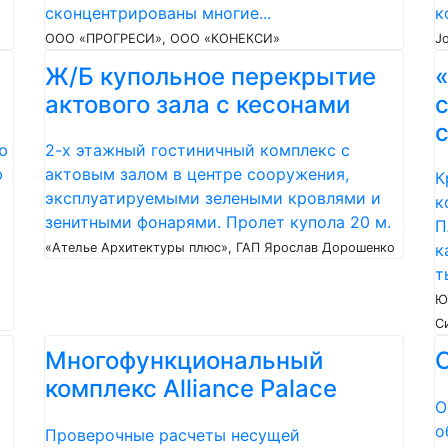
сконцентрированы многие...
к
ООО «ПРОГРЕСИ», ООО «КОНЕКСИ»
Jo
Ж/Б купольное перекрытие
«
актового зала с кесонами
ю
2-х этажный гостиничный комплекс с
ю
актовым залом в центре сооружения,
К
эксплуатируемыми зелеными кровлями и
к
зенитными фонарями. Пролет купола 20 м.
П
«Ателье Архитектуры плюс», ГАП Ярослав Дорошенко
к
т
Ю
С
Многофункциональный
комплекс Alliance Palace
О
о
Проверочные расчеты несущей