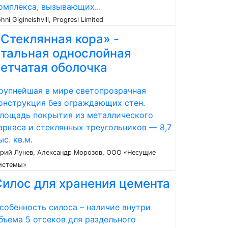
омплекса, вызывающих...
hni Gigineishvili, Progresi Limited
Стеклянная кора» -
стальная однослойная
сетчатая оболочка
рупнейшая в мире светопрозрачная
онструкция без ограждающих стен.
лощадь покрытия из металлического
аркаса и стеклянных треугольников — 8,7
ыс. кв.м.
рий Лунев, Александр Морозов, ООО «Несущие
истемы»
Силос для хранения цемента
собенность силоса – наличие внутри
бъема 5 отсеков для раздельного