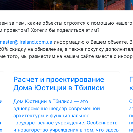
ем за тем, какие объекты строятся с помощью нашего
м проектом? Хотели бы поделиться этим?
aster@liraland.com.ua
информацию о Вашем объекте. В
20% скидку на обновление, а также покупку дополните
ме того, мы разместим на нашем сайте вместе с инфор
Расчет и проектирование
Дома Юстиции в Тбилиси
и
Дом Юстиции в Тбилиси — это
С
одновременно шедевр современной
з
архитектуры и функциональное
п
и
государственное учреждение. Особенность
п
х
и новаторство учреждения в том, что здесь
н