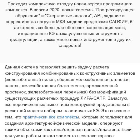
Проходит комплексную отладку новая версия программного
комплекса. В версии 2020: новые системы "Прогрессирующее
обрушение" и "Стержневые аналоги", API, задание и
корректировка нагрузок МКЭ-модели средствами САПФИР, 6-
ая степень свободы для оболочек, конденсация масс,
итерационные КЭ стыка,улучшенные инструменты
триангуляции, а также много новых инструментов и других
сладостей!
Данная система позволяет решить задачу расчета
конструирования комбинированных конструктивных элементов
(железобетонный пилон, сборная железобетонная стеновая
панель, железобетонная балка-стенка, армокаменный
простенок, железобетонная перемычка) без модификаций
существующих расчетных процедур ЛИРА-САПР. Зачастую,
все перечисленные выше типы конструкций представлены в
расчетной модели набором пластинчатых КЭ. Это связано с
тем, что
практически все комплексы
, которые используют для
создания архитектурной/физической модели, оперируют
такими объектами как стена/стеновая панель/пластина. Если
для учета работы такого элемента в составе каркаса