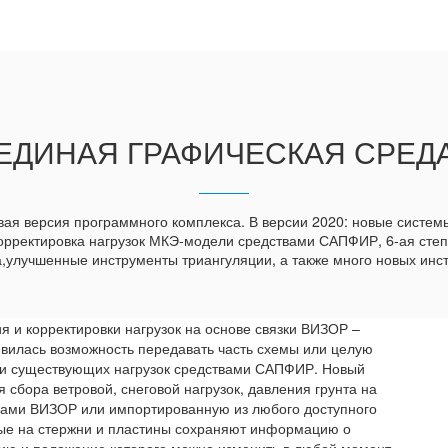
ЕДИНАЯ ГРАФИЧЕСКАЯ СРЕД
вая версия программного комплекса. В версии 2020: новые систе
корректировка нагрузок МКЭ-модели средствами САПФИР, 6-ая сте
,улучшенные инструменты триангуляции, а также много новых инст
 и корректировки нагрузок на основе связки ВИЗОР –
вилась возможность передавать часть схемы или целую
ки существующих нагрузок средствами САПФИР. Новый
 сбора ветровой, снеговой нагрузок, давления грунта на
вами ВИЗОР или импортированную из любого доступного
ные на стержни и пластины сохраняют информацию о
рию и положение которого можно изменить в любой момент