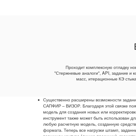
Проходит комплексную отладку но
"Стержневые аналоги", API, задание и 
масс, итерационные КЭ стыка
Существенно расширены возможности задания
САПФИР – ВИЗОР. Благодаря этой связке поя
модель для создания новых или корректиров
инструмент также может быть использован для
любую расчетную модель, созданную средст
формата. Теперь все нагрузки штамп, задан
вершинах контура (линию проекции), геомет