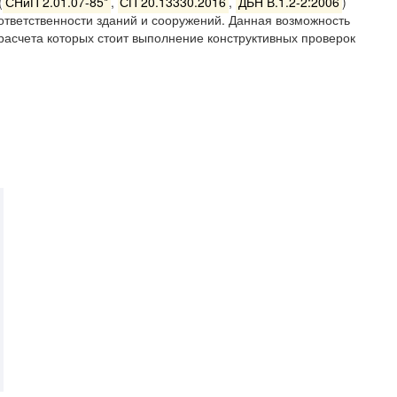
(
СНиП 2.01.07-85*
,
СП 20.13330.2016
,
ДБН В.1.2-2:2006
)
ветственности зданий и сооружений. Данная возможность
расчета которых стоит выполнение конструктивных проверок