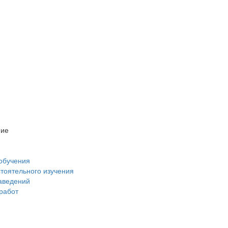
ние
обучения
стоятельного изучения
аведений
 работ