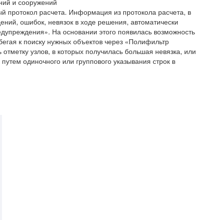
ний и сооружений
й протокол расчета. Информация из протокола расчета, в
ений, ошибок, невязок в ходе решения, автоматически
едупреждения». На основании этого появилась возможность
ибегая к поиску нужных объектов через «Полифильтр
отметку узлов, в которых получилась большая невязка, или
 путем одиночного или группового указывания строк в