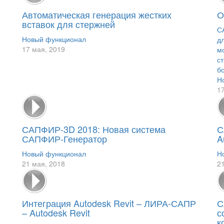
Автоматическая генерация жестких
О
вставок для стержней
С
Новый функционал
д
17 мая, 2019
м
с
б
Н
1
САПФИР-3D 2018: Новая система
С
САПФИР-Генератор
A
Новый функционал
Н
21 мая, 2018
2
Интеграция Autodesk Revit – ЛИРА-САПР
С
– Autodesk Revit
с
к