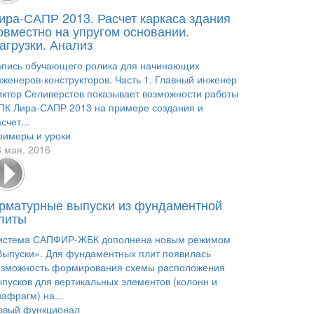
ира-САПР 2013. Расчет каркаса здания
овместно на упругом основании.
агрузки. Анализ
апись обучающего ролика для начинающих
нженеров-конструкторов. Часть 1. Главный инженер
иктор Селиверстов показывает возможности работы
 ПК Лира-САПР 2013 на примере создания и
счет...
римеры и уроки
6 мая, 2016
рматурные выпуски из фундаментной
литы
истема САПФИР-ЖБК дополнена новым режимом
Выпуски». Для фундаментных плит появилась
озможность формирования схемы расположения
ыпусков для вертикальных элементов (колонн и
афрагм) на...
овый функционал