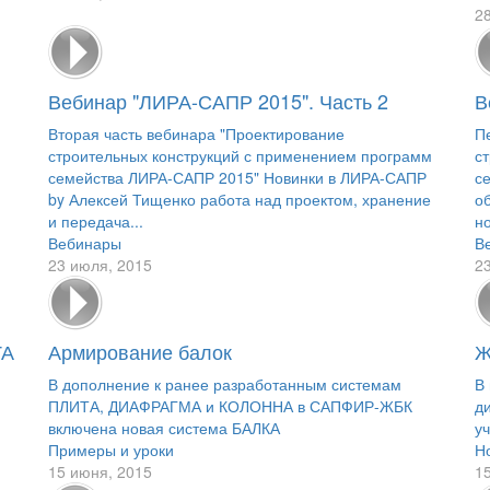
2
Вебинар "ЛИРА-САПР 2015". Часть 2
В
Вторая часть вебинара "Проектирование
П
строительных конструкций с применением программ
с
семейства ЛИРА-САПР 2015" Новинки в ЛИРА-САПР
с
by Алексей Тищенко работа над проектом, хранение
о
и передача...
н
Вебинары
В
23 июля, 2015
2
ТА
Армирование балок
Ж
В дополнение к ранее разработанным системам
В
ПЛИТА, ДИАФРАГМА и КОЛОННА в САПФИР-ЖБК
д
включена новая система БАЛКА
у
Примеры и уроки
Н
15 июня, 2015
1