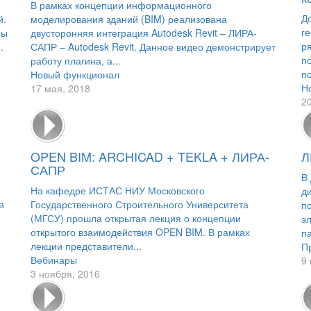
В рамках концепции информационного
Д
й.
моделирования зданий (BIM) реализована
г
ны
двусторонняя интеграция Autodesk Revit – ЛИРА-
р
.
САПР – Autodesk Revit. Данное видео демонстрирует
п
работу плагина, а...
по
Новый функционал
Н
17 мая, 2018
2
OPEN BIM: ARCHICAD + TEKLA + ЛИРА-
Л
САПР
В
На кафедре ИСТАС НИУ Московского
д
а
Государственного Строительного Университета
п
(МГСУ) прошла открытая лекция о концепции
э
открытого взаимодействия OPEN BIM. В рамках
па
лекции представители...
П
Вебинары
9
3 ноября, 2016