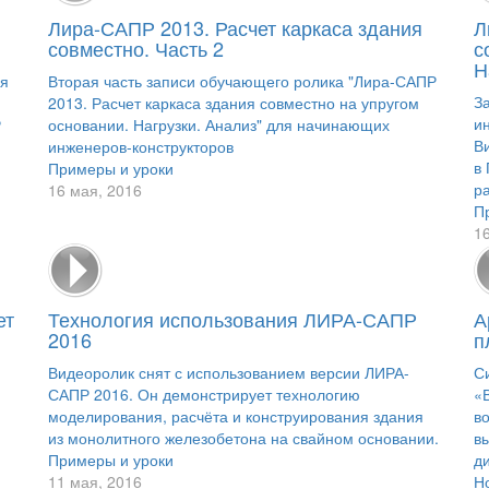
Лира-САПР 2013. Расчет каркаса здания
Л
совместно. Часть 2
с
Н
ия
Вторая часть записи обучающего ролика "Лира-САПР
З
2013. Расчет каркаса здания совместно на упругом
и
Р
основании. Нагрузки. Анализ" для начинающих
В
инженеров-конструкторов
в
Примеры и уроки
ра
16 мая, 2016
П
1
ет
Технология использования ЛИРА-САПР
А
2016
п
Видеоролик снят с использованием версии ЛИРА-
С
САПР 2016. Он демонстрирует технологию
«
моделирования, расчёта и конструирования здания
в
из монолитного железобетона на свайном основании.
в
Примеры и уроки
ди
11 мая, 2016
Н