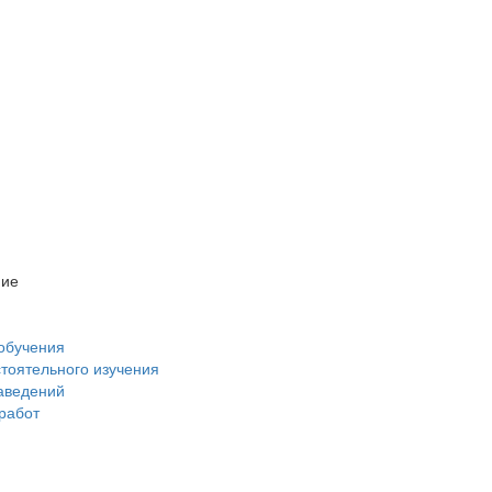
ние
обучения
стоятельного изучения
аведений
 работ