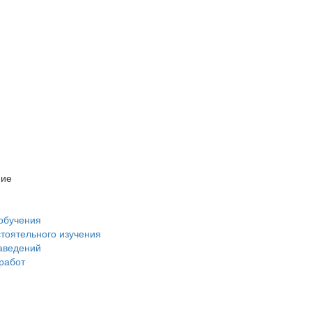
ние
обучения
стоятельного изучения
аведений
 работ