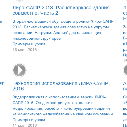
Лира-САПР 2013. Расчет каркаса здания
Л
совместно. Часть 2
с
Н
ия
Вторая часть записи обучающего ролика "Лира-САПР
З
2013. Расчет каркаса здания совместно на упругом
и
Р
основании. Нагрузки. Анализ" для начинающих
В
инженеров-конструкторов
в
Примеры и уроки
ра
16 мая, 2016
П
1
ет
Технология использования ЛИРА-САПР
А
2016
п
Видеоролик снят с использованием версии ЛИРА-
С
САПР 2016. Он демонстрирует технологию
«
моделирования, расчёта и конструирования здания
в
из монолитного железобетона на свайном основании.
в
Примеры и уроки
ди
11 мая, 2016
Н