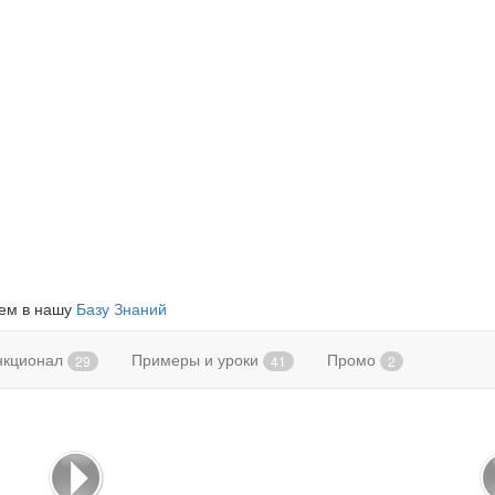
яем в нашу
Базу Знаний
нкционал
Примеры и уроки
Промо
29
41
2