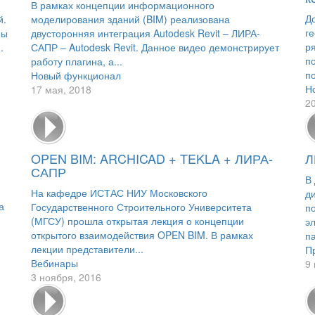
В рамках концепции информационного
Д
й.
моделирования зданий (BIM) реализована
г
ны
двусторонняя интеграция Autodesk Revit – ЛИРА-
р
.
САПР – Autodesk Revit. Данное видео демонстрирует
п
работу плагина, а...
по
Новый функционал
Н
17 мая, 2018
2
OPEN BIM: ARCHICAD + TEKLA + ЛИРА-
Л
САПР
В
На кафедре ИСТАС НИУ Московского
д
а
Государственного Строительного Университета
п
(МГСУ) прошла открытая лекция о концепции
э
открытого взаимодействия OPEN BIM. В рамках
па
лекции представители...
П
Вебинары
9
3 ноября, 2016