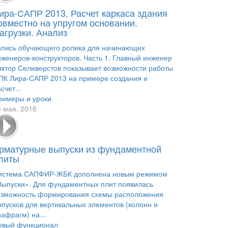
ира-САПР 2013. Расчет каркаса здания
овместно на упругом основании.
агрузки. Анализ
апись обучающего ролика для начинающих
нженеров-конструкторов. Часть 1. Главный инженер
иктор Селиверстов показывает возможности работы
 ПК Лира-САПР 2013 на примере создания и
счет...
римеры и уроки
6 мая, 2016
рматурные выпуски из фундаментной
литы
истема САПФИР-ЖБК дополнена новым режимом
Выпуски». Для фундаментных плит появилась
озможность формирования схемы расположения
ыпусков для вертикальных элементов (колонн и
афрагм) на...
овый функционал