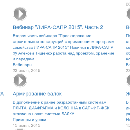
2
Вебинар "ЛИРА-САПР 2015". Часть 2
В
Вторая часть вебинара "Проектирование
П
строительных конструкций с применением программ
с
семейства ЛИРА-САПР 2015" Новинки в ЛИРА-САПР
с
by Алексей Тищенко работа над проектом, хранение
о
и передача...
н
Вебинары
В
23 июля, 2015
2
ТА
Армирование балок
Ж
В дополнение к ранее разработанным системам
В
ПЛИТА, ДИАФРАГМА и КОЛОННА в САПФИР-ЖБК
д
включена новая система БАЛКА
у
Примеры и уроки
Н
15 июня, 2015
1