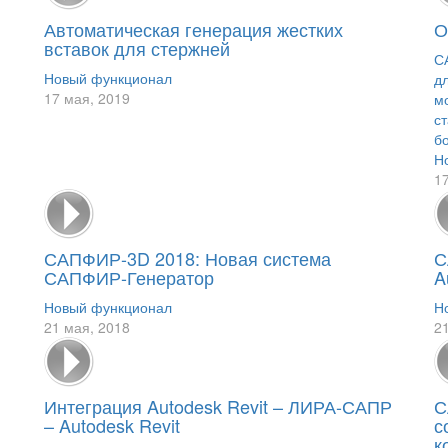
Автоматическая генерация жестких
О
вставок для стержней
С
Новый функционал
д
17 мая, 2019
м
с
б
Н
1
САПФИР-3D 2018: Новая система
С
САПФИР-Генератор
A
Новый функционал
Н
21 мая, 2018
2
Интеграция Autodesk Revit – ЛИРА-САПР
С
– Autodesk Revit
с
к