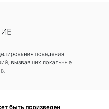
НИЕ
делирования поведения
вий, вызвавших локальные
в.
ет быть произведен