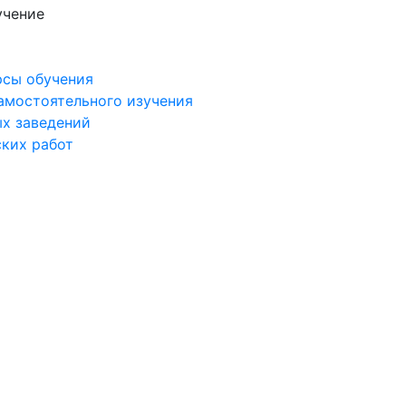
учение
рсы обучения
самостоятельного изучения
ых заведений
ских работ