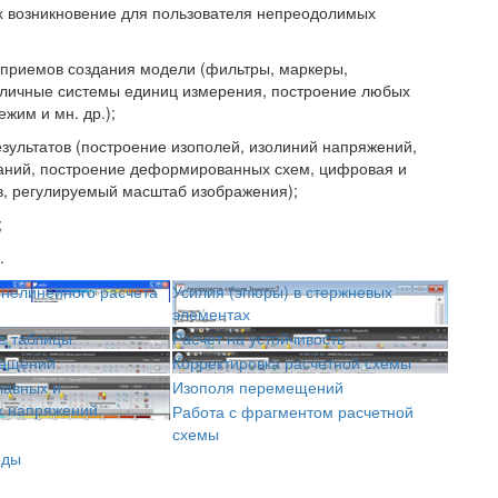
х возникновение для пользователя непреодолимых
приемов создания модели (фильтры, маркеры,
азличные системы единиц измерения, построение любых
жим и мн. др.);
зультатов (построение изополей, изолиний напряжений,
аний, построение деформированных схем, цифровая и
в, регулируемый масштаб изображения);
;
.
 нелинейного расчета
Усилия (эпюры) в стержневых
элементах
е таблицы
Расчет на устойчивость
мещений
Корректировка расчетной схемы
лавных и
Изополя перемещений
х напряжений
Работа с фрагментом расчетной
схемы
еды