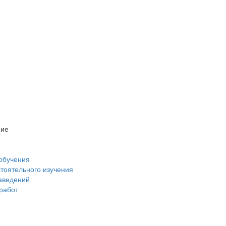
ние
обучения
стоятельного изучения
аведений
 работ