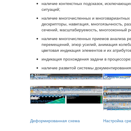
наличие контекстных подсказок, исключающи
ситуаций;
наличие многочисленных и многовариантных 
дескрипторы, навигация, многоязычность, р
сечений, масштабируемость, многооконный ре
наличие многочисленных приемов анализа ре
перемещений, эпюр усилий, анимация колеб
цветовая индикация элементов и их атрибуто
индикация прохождения задачи в процессоре
наличие развитой системы документирования
Расчетная схема атомного реактора
Визуализация
Использование мультиоконного
Интерактивны
интерфейса для анализа
Анализ пере
результатов
Вычисление г
эквивалентны
Деформированная схема
Настройка ср