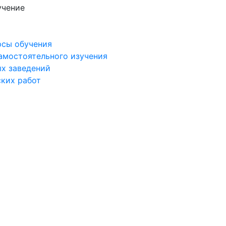
учение
рсы обучения
самостоятельного изучения
ых заведений
ских работ