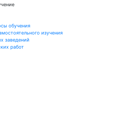
учение
рсы обучения
самостоятельного изучения
ых заведений
ских работ