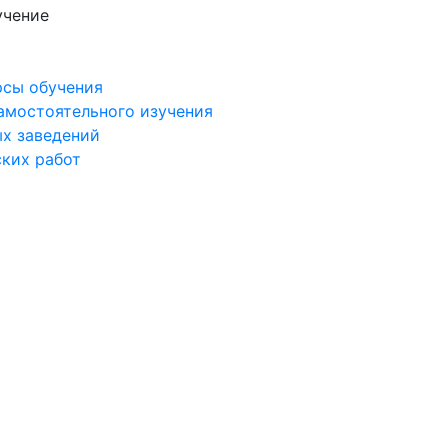
учение
рсы обучения
самостоятельного изучения
ых заведений
ских работ