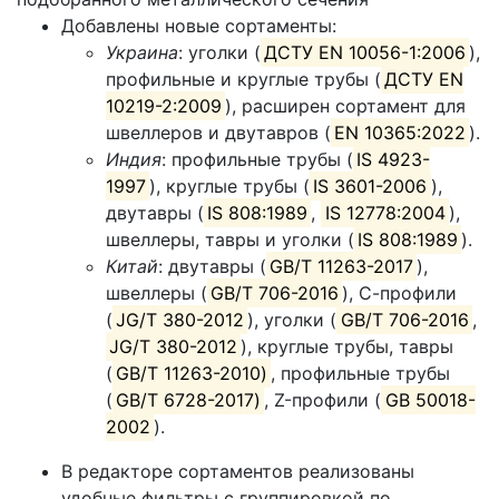
Добавлены новые сортаменты:
Украина
: уголки (
ДСТУ EN 10056-1:2006
),
профильные и круглые трубы (
ДСТУ EN
10219-2:2009
), расширен сортамент для
швеллеров и двутавров (
EN 10365:2022
).
Индия
: профильные трубы (
IS 4923-
1997
), круглые трубы (
IS 3601-2006
),
двутавры (
IS 808:1989
,
IS 12778:2004
),
швеллеры, тавры и уголки (
IS 808:1989
).
Китай
: двутавры (
GB/T 11263-2017
),
швеллеры (
GB/T 706-2016
), С-профили
(
JG/T 380-2012
), уголки (
GB/T 706-2016
,
JG/T 380-2012
), круглые трубы, тавры
(
GB/T 11263-2010)
, профильные трубы
(
GB/T 6728-2017)
, Z-профили (
GB 50018-
2002
).
В редакторе сортаментов реализованы
удобные фильтры с группировкой по