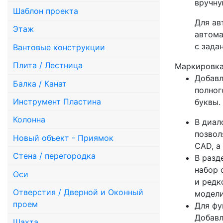
вручну
Шаблон проекта
Для ав
Этаж
автома
с зада
Вантовые конструкции
Плита / Лестница
Маркировка
Добавл
Балка / Канат
полног
Инструмент Пластина
буквы.
Колонна
В диал
позвол
Новый объект - Приямок
CAD, а
Стена / перегородка
В разд
набор 
Оси
и редк
Отверстия / Дверной и Оконный
модели
проем
Для фу
Добавл
Шахта