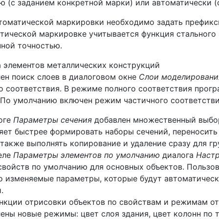
ю (с заданием конкретной марки) или автоматически 
томатической маркировки необходимо задать префикс
тической маркировке учитывается функция стального э
нной точностью.
 элементов металлических конструкций
ен поиск слоев в диалоговом окне
Слои моделировани
о соответствия. В режиме полного соответствия прогр
 По умолчанию включен режим частичного соответстви
оге
Параметры сечения
добавлен множественный выбор 
яет быстрее формировать наборы сечений, переносить 
 также выполнять копирование и удаление сразу для г
еле
Параметры элементов по умолчанию
диалога
Наст
свойств по умолчанию для основных объектов. Пользо
о изменяемые параметры, которые будут автоматическ
.
нкции отрисовки объектов по свойствам и режимам от
ены новые режимы: цвет слоя здания, цвет колонн по 