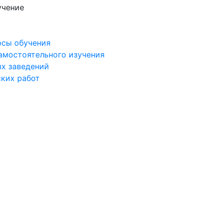
учение
рсы обучения
самостоятельного изучения
ых заведений
ских работ