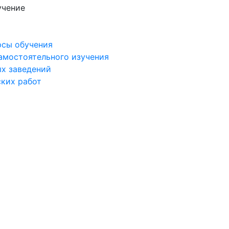
учение
рсы обучения
самостоятельного изучения
ых заведений
ских работ