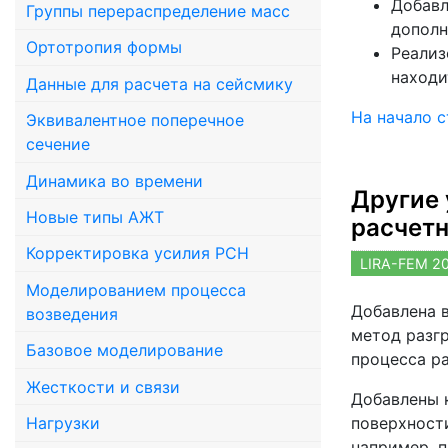
Добавл
Группы перераспределение масс
дополн
Ортотропия формы
Реализ
находи
Данные для расчета на сейсмику
На начало 
Эквивалентное поперечное
сечение
Динамика во времени
Другие 
Новые типы АЖТ
расчет
Корректировка усилия РСН
LIRA-FEM 2
Моделированием процесса
Добавлена 
возведения
метод разг
Базовое моделирование
процесса ра
Жесткости и связи
Добавлены 
Нагрузки
поверхности
например, п