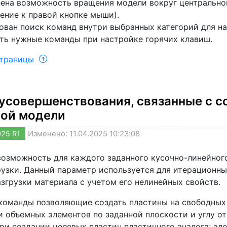
ена возможность вращения модели вокруг центральной
ение к правой кнопке мыши).
ован поиск команд внутри выбранных категорий для на
ть нужные команды при настройке горячих клавиш.
страницы
усовершенствования, связанные с с
ной модели
025 R1
Изменено: 11.04.2025 10:23:08
возможность для каждого заданного кусочно-линейного
рузки. Данный параметр используется для итерационн
згрузки материала с учетом его нелинейных свойств.
команды позволяющие создать пластины на свободных 
 объемных элементов по заданной плоскости и углу от
ри создании целевых пластин пластинного аналога; эл