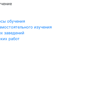
учение
рсы обучения
самостоятельного изучения
ых заведений
ских работ