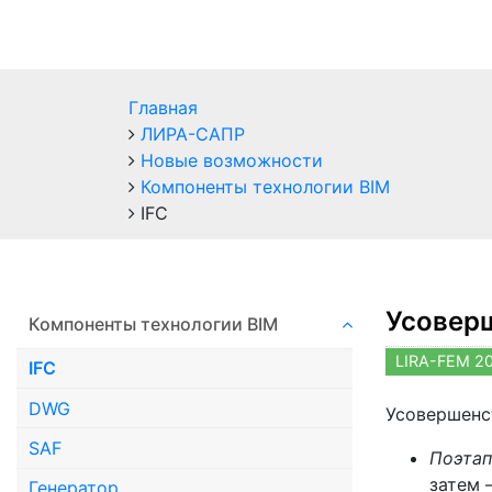
Главная
ЛИРА-САПР
Новые возможности
Компоненты технологии ВIM
IFC
Усоверш
Компоненты технологии ВIM
LIRA-FEM 2
IFC
DWG
Усовершенс
SAF
Поэтап
затем 
Генератор