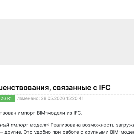
енствования, связанные с IFC
026 R1
Изменено: 28.05.2026 15:20:41
твован импорт BIM-модели из IFC.
ный импорт модели
: Реализована возможность загруж
— другие. Это удобно при работе с крупными BIM-мод