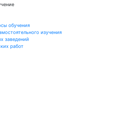
учение
рсы обучения
самостоятельного изучения
ых заведений
ских работ