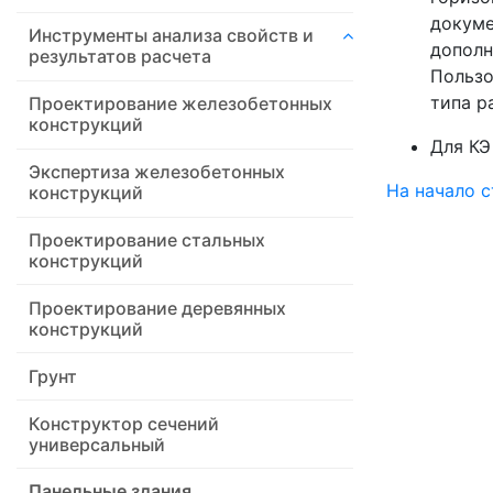
докуме
Инструменты анализа свойств и
дополн
результатов расчета
Пользо
типа р
Проектирование железобетонных
конструкций
Для КЭ
Экспертиза железобетонных
На начало 
конструкций
Проектирование стальных
конструкций
Проектирование деревянных
конструкций
Грунт
Конструктор сечений
универсальный
Панельные здания