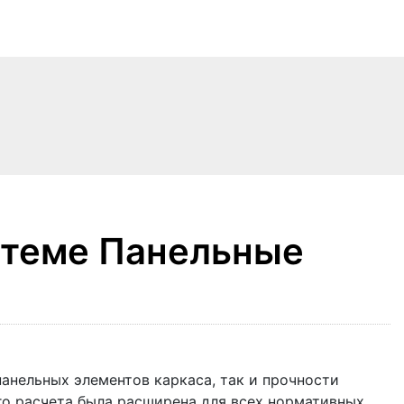
стеме Панельные
панельных элементов каркаса, так и прочности
го расчета была расширена для всех нормативных