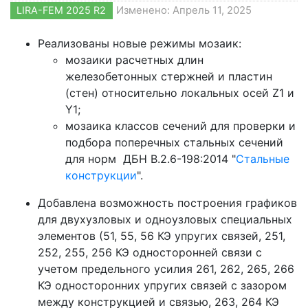
LIRA-FEM 2025 R2
Изменено: Апрель 11, 2025
Реализованы новые режимы мозаик:
мозаики расчетных длин
железобетонных стержней и пластин
(стен) относительно локальных осей Z1 и
Y1;
мозаика классов сечений для проверки и
подбора поперечных стальных сечений
для норм ДБН В.2.6-198:2014 "
Стальные
конструкции
".
Добавлена возможность построения графиков
для двухузловых и одноузловых специальных
элементов (51, 55, 56 КЭ упругих связей, 251,
252, 255, 256 КЭ односторонней связи с
учетом предельного усилия 261, 262, 265, 266
КЭ односторонних упругих связей с зазором
между конструкцией и связью, 263, 264 КЭ