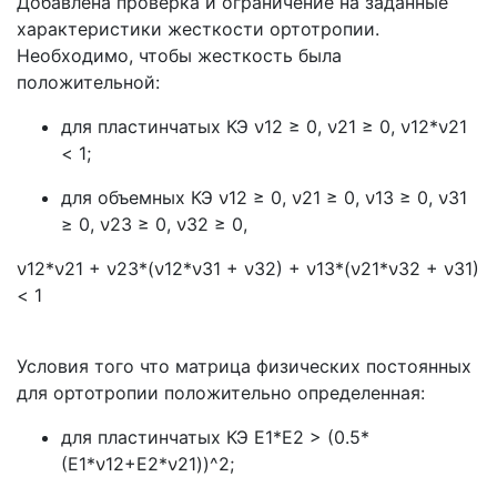
Добавлена проверка и ограничение на заданные
характеристики жесткости ортотропии.
Необходимо, чтобы жесткость была
положительной:
для пластинчатых КЭ
ν
12 ≥ 0, ν21 ≥ 0, ν12*ν21
< 1;
для объемных КЭ
ν
12 ≥ 0,
ν
21 ≥ 0,
ν
13 ≥ 0,
ν
31
≥ 0,
ν
23 ≥ 0,
ν
32 ≥ 0,
ν
12*
ν
21 +
ν
23*(
ν
12*
ν
31 +
ν
32) +
ν
13*(
ν
21*
ν
32 +
ν
31)
< 1
Условия того что матрица физических постоянных
для ортотропии положительно определенная:
для пластинчатых КЭ E1*E2 > (0.5*
(E1*
ν
12+E2*
ν
21))^2;