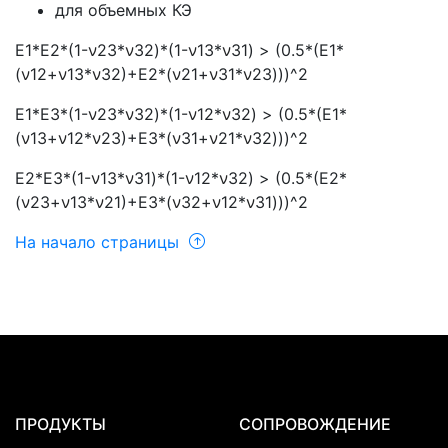
для объемных КЭ
E1*E2*(1-
ν
23*
ν
32)*(1-
ν
13*
ν
31) > (0.5*(E1*
(
ν
12+
ν
13*
ν
32)+E2*(
ν
21+
ν
31*
ν
23)))^2
E1*E3*(1-
ν
23*
ν
32)*(1-
ν
12*
ν
32) > (0.5*(E1*
(
ν
13+
ν
12*
ν
23)+E3*(
ν
31+
ν
21*
ν
32)))^2
E2*E3*(1-
ν
13*
ν
31)*(1-
ν
12*
ν
32) > (0.5*(E2*
(
ν
23+
ν
13*
ν
21)+E3*(
ν
32+
ν
12*
ν
31)))^2
На начало страницы
ПРОДУКТЫ
СОПРОВОЖДЕНИЕ