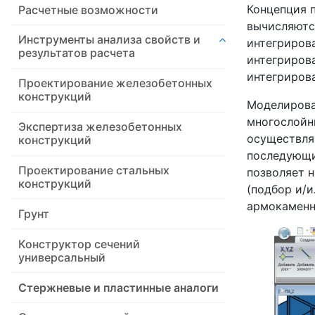
Концепция п
Расчетные возможности
вычисляютс
Инструменты анализа свойств и
интегриров
результатов расчета
интегриров
интегриров
Проектирование железобетонных
конструкций
Моделирова
многослойн
Экспертиза железобетонных
осуществля
конструкций
последующи
Проектирование стальных
позволяет 
конструкций
(подбор и/
армокаменн
Грунт
Конструктор сечений
универсальный
Стержневые и пластинные аналоги