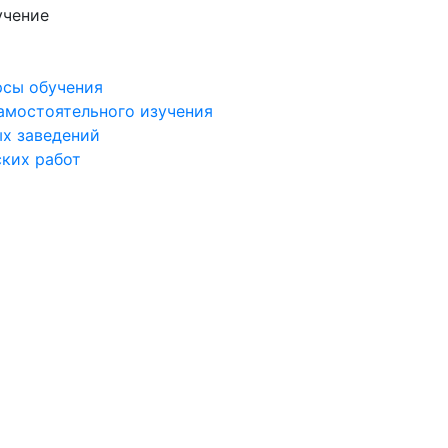
учение
рсы обучения
самостоятельного изучения
ых заведений
ских работ