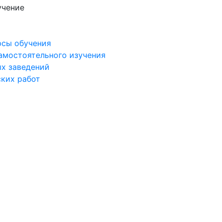
учение
рсы обучения
самостоятельного изучения
ых заведений
ских работ