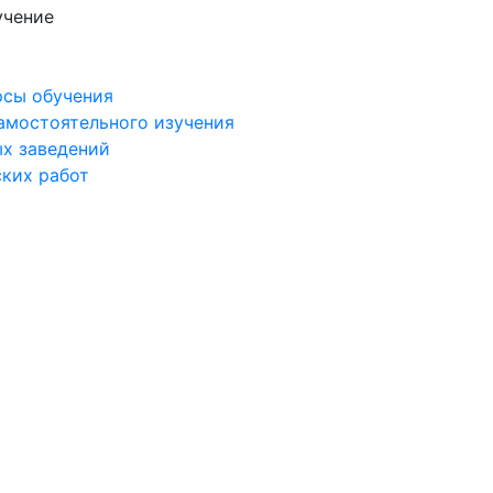
учение
рсы обучения
самостоятельного изучения
ых заведений
ских работ