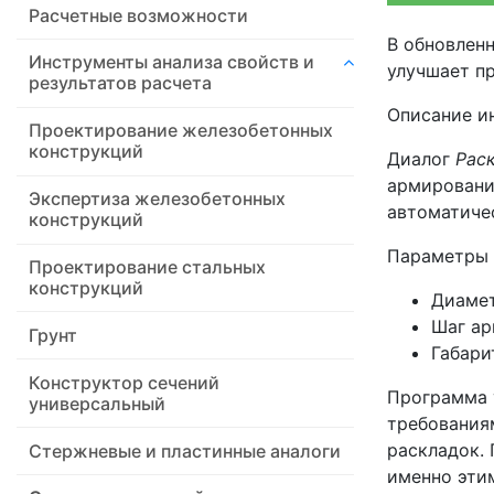
Расчетные возможности
В обновлен
Инструменты анализа свойств и
улучшает п
результатов расчета
Описание и
Проектирование железобетонных
конструкций
Диалог
Рас
армировани
Экспертиза железобетонных
автоматиче
конструкций
Параметры 
Проектирование стальных
конструкций
Диаме
Шаг а
Грунт
Габари
Конструктор сечений
Программа 
универсальный
требования
раскладок.
Стержневые и пластинные аналоги
именно эти