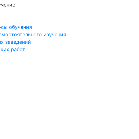
учение
рсы обучения
самостоятельного изучения
ых заведений
ских работ