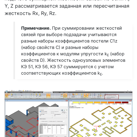
Y, Z рассматривается заданная или пересчитанная
жесткость Rx, Ry, Rz.
Примечание.
При суммировании жесткостей
связей при выборе подзадачи учитываются
разные наборы коэффициентов постели C1z
(набор свойств C) и разные наборы
коэффициентов к модулям упругости k
(набор
E
свойств D). Жесткость одноузловых элементов
КЭ 51, КЭ 56, КЭ 57 суммируется с учетом
соответствующих коэффициентов k
.
E