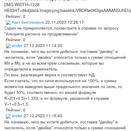
[IMG WIDTH=1228 HEIGHT=864]data:image/png;base64,iVBORw0KGgoAAAANSUhEUgAABMwAAANgCAYAAADQzfR4AAAgAElEQVR4Aez9P6vk5v0//p/7sPdgi5SuNo0bF3YZjEs3cbMQOLkDsRvzw8Tp1rgzh1/zKVzauFpjF8aQYouAE0gIIfYWAYMD4Q2GrbyVvlzSvKSXNNKMZs78n8cH/BmNdOn687h0TlbP9yWdm//3//5fdXt7W/l/BAgQIECAAAECBAgQIECAAAECBAhU1Y3AzGVAgAABAgQIECBAgAABAgQIECBAoBMQmHUWtggQIECAAAECBAgQIECAAAECBAhYYeYaIECAAAECBAgQIECAAAECBAgQIJAFrDDLGrYJECBAgAABAgQIECBAgAABAgSuXkBgdvWXAAACBAgQIECAAAECBAgQIECAAIEsIDDLGrYJECBAgAABAgQIECBAgAABAgSuXkBgdvWXAAACBAgQIECAAAECBAgQIECAAIEsIDDLGrYJECBAgAABAgQIECBAgAABAgSuXkBgdvWXAAACBAgQIECAAAECBAgQIECAAIEsIDDLGrYJECBAgAABAgQIECBAgAABAgSuXkBgdvWXAAACBAgQIECAAAECBAgQIECAAIEsIDDLGrYJECBAgAABAgQIECBAgAABAgSuXkBgdvWXAAACBAgQIECAAAECBAgQIECAAIEsIDDLGrYJECBAgAABAgQIECBAgAABAgSuXuBegdn3Tx5VNzc3o/89evL91ePuCuDp46Hxo2qU9+nj0bnoz9Hj6umKjvXbGin7/ZPqUZ7zR0+qTWY6rpml62NOvbsqU31fPXmUTOeMYdj24zHFzeqdbTHa1tPqcZmHOHbM/s3xW3HNOUSAAAECBAgQIECAAAECBE5N4F6BWT9cSQHEIlCJe/lTG/TZ9GcYguSg6uamGvqum486OJsMNwZhT7SVG5kK5HKZSdxc/yDwm1PvrsoMw7KxcQ7HMNV2zzKPL/0sjNrksjMtem1VVVX3aXHuKfZvaOg7AQIECBAgQIAAAQIECBA4I4F7BGaLFS6rgpvRsOCMdI7Z1V5Y1l/p1QVjeX8Xwiyt3koh0fKxZpCx2unmZlFnG8JEG1397aqmpTLjYF3dESRFnaX8nHp3Vaaqur4s+tA6D4Krdiip7Qit2nF358yttyu3xmJFW61ZXeaQ/Ss53aLfK/vX4tkgQIAAAQIECBAgQIAAAQJnKbB9YLYiaGhvqlNg1u6LFT1xw92ypRv/usx4qJKqbMOPHAINA4l8rDQVx8v+rk8RfOQ+xL62g72NqKf/uGOEIP1zl8vmsfWqbb+0fVtyqgexeCwytdPOx/LKs6qaDjebBrtxD73aDo1ttG1Oj6cdR8x7+cyTuGW91Yy2l8uMOcS+ZNnrUxzPrrEvzonvq8qksGnSYl49Ma6Gcc45c8rM6V93nXRTGHWHRQ/PFwIECBAgQIAAAQIECBAgcJYCWwdmXQg0CEva1TddeDAamvSCk7jpjsBpsIplNBwZ3rx334chVg6Bmr48qh7ld1iVvjx61H83V71v+v1ck2Oqw5DOZLpcV2bpymnH2xkulRnuaN1H6l11rNST2st2XSgybKz53o5tsuBiXhfH45rJ8zFW8/p6U7gz2fZymWi/XUVXN95deyuq6nVzWM/w+0KnecdYuwJzO4uxuhufkXle9HJ4zvD7ffoXcxNz2NY9Fuz21HwhQIAAAQIECBAgQIAAAQLnI7B1YBY3zjlg6W3HDXQbxnQrUIY32W1dU+dE4BPHa98IOprgoK3zpmtnqd600uom6mr7l1Y+jbaXJzXa7tpqurR46X4kL1FPG5qUUnHuTRWhQ665V088HrlUYHnH8li7Mq1NjLk7VG+1x+uwL4eWg/HFeWlca1eLxTnto5cTdZZyc+q9R5nWKOantNnO/4p+tWPI5bv527zeCHfXtNn2rWsrrp/Ja2fknN32r7t+u5/36fAu09kmQIAAAQIECBAgQIAAAQLnIrBlYDZ209wFLZM38wuVNqCpg4uurpxjZMC2fA6QIjipQ6AIIFLoVSqIMnFeGyakG/xhmXzedIcWq9FSPXVzjUEz/ok+1ZnL4q+LTtTfjnci4Mo2zXbX1rL9qmOLs9NfO226tPqctn9rVuH1+xnz3DfLZebUu32ZiTGNzX/uVN5ur598nW1T73qLLsjLbcUjxRNB29771421C8v6/ctctgkQIECAAAECBAgQIECAwLkKbBeYtTfmEzfuQ402lOhCtXLDXYc7c+qaOL+tI63a6t3Ix4qpRfDUhi0pqIp9OWiKFTl5X29I0Z9UT/si9naFW4Qiy49VRv1Tq7OiT+0quF7jI19aw+W2YkVScel1N1XT9icFdO2+qZNWtpkqj80wS23Eod7nnHq3KjM+H2vHGZ1LbfbnbYt611lMtrUIrMbmZPKc3fWvtWrnsAvQxroUdD4JECBAgAABAgQIECBAgMC5CWwXmMUNf6zcmhx1d7PehU/dvvomu73Rn155VKpvQ6QIwRafzY36oM6J/sQNf3dzP3bDH/umw8CopxtTaTD6EOOI78OgqtvfPz91eqXvyPmryq86tmiyte1g2j+IMNnH9hHL4fjSONJmtDFdXxQO/1X1blOmc+uGObYv+pE+22t0bDXVWB1j+7r6Vlqsamsxl13/F3WuOqe9LrPnNv0bO6ebh/Xz2o3fFgECBAgQIECAAAECBAgQOHWBrQKzCIz6K21GhjoS1kRY0L54vb3Zj4CquzGfvgmPMhFOdTfubZ/aeiMoiDLRTunvsJ78jqqoeziusXrS459tmhHlyh8U6P54QGu3MmyMfvXP7fpbVup1/WvrTO1Er1vvkWNRpn10Ncq0dgur4feabvG+tnZFXVvbyEZn0fKUUnPq3VWZFPDFdbXKrRvE1FxEiW5s8+rtyvcs6upWt1X3N+Yomm+v4eG1EgW69u7Xv65vUU973axYvRi98EmAAAECBAgQIECAAAECBM5JYIvAbPkGfHLAbdjRfxSzfmwy3fi3wUVePZaOL9UfQVwuE/tyHWU7Uom2L13Q1AY2Y/XEecuNL/76YaonrYBrw4Ry3lSfZgQMbdA1HE/9PYd+q+Zj1bE8sC4M6T3S2hp09fSOx2O1parWN/ct2oj6+2bdY6zL10fnOKPtFIZN9m9yPlJ/R8Ywem0u5qTlGZ3nVG8w1J9TFumveo7M+eMnT+r35rVtLuo8if4NO9Ubry8ECBAgQIAAAQIECBAgQOD8BDYPzEZChVXD7gc/j6onT2JlUg5PBqFIDrBGKo86u1BlUajt2yKAyTfyEWqkfWP1RACxVHf0I+rp9bHrf6q+OWPYp1krsibGU4KUYQOp/uGhvCJt+VgMKD4jyGnslsffjTFCqV6doy6LulcdGwm7evXWVaxpe3aZ4aO9+RpMAWc7t32TGHfz2T83rqWxYyFcf05arG7r8eMyL/028/z2+7Zc9v79a0YRPx/R3vJ10hutLwQIECBAgAABAgQIECBA4CwFNg/MznKYOk2AAAECBAgQIECAAAECBAgQIEBgnoDAbJ6TUgQIECBAgAABAgQIECBAgAABAlciIDC7kok2TAIECBAgQIAAAQIECBAgQIAAgXkCArN5TkoRIECAAAECBAgQIECAAAECBAhciYDA7Eom2jAJECBAgAABAgQIECBAgAABAgTmCQjM5jkpRYAAAQIECBAgQIAAAQIECBAgcCUCArMrmWjDJECAAAECBAgQIECAAAECBAgQmCcgMJvnpBQBAgQIECBAgAABAgQIECBAgMCVCAjMrmSiDZMAAQIECBAgQIAAAQIECBAgQGCegMBsnpNSBAgQIECAAAECBAgQIECAAAECVyIgMLuSiTZMAgQIECBAgAABAgQIECBAgACBeQICs3lOShEgQIAAAQIECBAgQIAAAQIECFyJgMDsSibaMAkQIECAAAECBAgQIECAAAECBOYJCMzmOSlFgAABAgQIECBAgAABAgQIECBwJQICsyuZaMMkQIAAAQIECBAgQIAAAQIECBCYJyAwm+ekFAECBAgQIECAAAECBAgQIECAwJUICMyuZKINkwABAgQIECBAgAABAgQIECBAYJ6AwGyek1IECBAgQIAAAQIECBAgQIAAAQJXIiAwu5KJNkwCBAgQIECAAAECBAgQIECAAIF5AgKzeU5KESBAgAABAgQIECBAgAABAgQIXImAwOxKJtowCRAgQIAAAQIECBAgQIAAAQIE5gkIzOY5KUWAAAECBAgQIECAAAECBAgQIHAlAgKzK5lowyRAgAABAgQIECBAgAABAgQIEJgnIDCb56QUAQIECBAgQIAAAQIECBAgQIDAlQhsEZh9Xz15dFPd3Kz479GT6vt9AH7/pHq01O7j6uk+2lInAQIECBAgQIAAAQIECBAgQIDAVQpsH5g9Ho+pnj6+qW72EZg9fbyfeq9y2g2aAAECBAgQIECAAAECBAgQIEBgSuBMArOyqu1R9WQvy9amaOwnQIAAAQIECBAgQIAAAQIECBC4RoHDBGZldVh6lPLRSPJVr0xLZUr5rtzT6vHN4+rp4JHM7niaulVt1ec/qp487T/aOVpPqrJsDvvXW2A3q94yhvIY6/gjpFF/rjf2hd2qY1Gm1P//K6v8cuGqqr5/8qjZt0FfB1UMRerxjJeJsS4/tluXn9WHRXOr5rNq2un1YVG+3dc7P4eua/qYR9urI1+XXaHhXC1fvzdV26dyWurn2LnNfHbXSj1/+ecjV1Z7LluXOnKxrrfjW8M2xn4uhmW662yd54y5GutW2A9WrYZZHt+wb2P9b5pY19dSaqS/S/3LZebU2c17/Lz2+7iujtxedGZ532qH5fL9sY4dj7bic32ZYR/mXydNG8Pz+05NmbgGwrJ8Rrn6WL448u/AsbmN6yx+xnrnDse76vvwWDfnuco542u1V/0+XxQa1repd/w+CstwXEgv/rdr+XdMN6YZ4177e2rxuoeu0iDwSYAAAQIECBAgQOAoAvsPzFIw0Iyw+Yd19w/6xd7H3c1O3MC1/2hP/9Du/i09Us+6tsbqWTpneR6GN1/NzUkKX2bVu+jvaIixfGxtm203m3M7l7hB68KWqmpuROoyG/S1V2fbXmyMtBuHxm5I875ZfYhx5NBn4dR2bNiH7v16eaxRvJm3cBme23R+aW6Xro9hH5rzyny11+tirMPv0Y+Yj3Jz2u0r9czsU6/+8f5M1dVO0WBjadyLOerGsAhdb9J1P9KP6fEMxzaYq0F/4mvTr2xbjizG3Palqytu+OMz9z/qjPP7fR2Ob9jf7uxuK5fJ21FisG/ttTQoX1eT9+Xt8TbWz+O6OsaOR1vxubrMUh82uk6G81AnXfW7K4dzufJnrraOn/XS7/Q7cNGfdv7rssvXdfe/UcPxrvo+PNZdm9Heks/Iz1pI158rxzLitaF3hGXRv/j5mB5/07v+ONaNuzne1RkjHJ4X+30SIECAAAECBAgQOL7AngOz5mZheKPT/AM936Dkm5mC0vwjuj0vApbuX/SNXO9GZ0ZbEzcm9T/8BytYuqkpfcl97W7g2u7MqndxY/DkSfVo0Fbd/uPHacXWjDbbDi7q7b1SbrCv7t9iDJv0tVdn2+BiY9BG7/DYsbRvVh9mzOfYjW/PsdepcmdZPWrnMvWnVyzvn9OHcvKa63d2P3Pb0almX/uzELvjc2HZXouxf9hmu39sY6KN3o36RJm2uum+N30bHC91r5qrut7GdSlYXIw53pXY3LiX1S/dz2kdOJfVQoOftaa7g76MjmGqTFu4/T01Or66WK5jzrWUy0c7eV/enj6+dK2MzGP/esn15u1oY/i5qkxzbKkPbRVj5+Z9E+f3xlAq2/BnbvJnf5t5yf0tfcnf83Y5NLzO546vBRvUH//7E9f6RH3t6YP+1Pvzvm3GH5XnevL2yLh38nsq2vVJgAABAgQIECBA4DAC+w3Mpv6RvLR/zc3PUvnASf9InyqT9+ftqKJ81jdjcQOSD4xs12WbR1Pam85Z9UZfy1hzW/E9js9ssy02fl5eodYLBDfqa9vIyMZ4u03BsWNp35w+TJXp7U911jfQxTXv63e7CVZi1cl4uabMYn56baW6lvavuX57N9Sr5nukT0ttpX4sNuu5XgqGRupaPrXZM3X957bz9mg9Y+3lfXl7lUGuvDknVostfdY/gI19faz9gYyf6fJzGvO9XG8uXo725r43Z/ncvJ3HlLejTNo35dfbn8pHFb1+rDk+Zx579UUjud68HceHnyvK9MYzPK98Hzs37Zs1hlLPup+5xWP0i0nu/Q7MfZjqb29/6l89pFXf87GR63z2+Pp2G/8+b0/P/YmdaV9vnHE8QrlYAZvK94o8SiF1LjMy7vpHcizAzuelym0SIECAAAECBAgQOAGB4wRm+YalRij/aM4hUvOP6HaVwtQ/6hf11OXWlGnurfMKo6Q/dROzKNLcSMf7W7p3qbU33HXbuf+LE3v1djcGpb52bKVMHXZ0x8vZa9tsu98/r9td3hvXhAXlZqttb4O+LgUUvfBhot26A2PH0r45fZgzn/k6Ko71hKR2AmNRVxlPO2eLc5fHmMrM6kNppLSZ57/pQ2s+t5+5XK/vue44MPhMY8xj6sY7KJ+/1tdpXN/Ln3Uddf2r+jHi3htPOr5qrjbt16KNPObe9lKQWBpo+tIrt3h3Vec1VSYHcGlMvbHGINLxWddSKh9V9Oqd6tPimp0zj2vHPtXG1LjbjjYb971OZo2hNFX6ma/Hpt/dz1yd0Iz/Dhwx6OY9xtPU1+zP29F2+j0xMkf1eWPX+ezxRT8Wn/V5G/w+b08f9n3Q/w2uyzk/L5Pjjv4s2hvWtewfJ/gkQIAAAQIECBAgcDyB4wRmw3+k19+Xb8i6m5+xf/QP/q/gwzrDNO+vt/NN1qJQfTMysr8czueP1dmWGTm/V28aQ11nd/OzdFM2p83oS+9mrd2ZbihLu6lvswxSX1OVTYgXdY2XaYqPHUv75vRhzKBU3tsfdcaKhlIg9qWOx+biZnXJO463QeVijL22eoXqdyq1N3l1uTnX77p+jvR9qg+pO2WzXoEyO9BcOjmtFBkci69r+zHS995cxPF1BtFgFxp3vwfKsaae7vHL+J4DjK6O8a3oS//onOt7usxYnWnflF9vfyrfdi3vy9tRIO3r/b6J48PPVL49lPfl7bbA/NV3vfF053dbY/WnfbPGEL8HVv3MlRZLveVnOT6jF6m9qf729qfydRWrvsexiet87viiq+1nqXdkLL1+toXTRvQn7co/l1Pn9/aP1RE/n8P/PZgY96L5e/2eykOwTYAAAQIECBAgQOAAAvsNzBaPzfRveOu7+94Nen0T2lsJ0vwDvTuv/CM8rZIKmN7Nx4wyi5uArt6movof8b32o4Hoa74xi33pBn1Wvf2bjtLm4/I+szbkSMfrca1ps+1iOq/dVzYWHo8e9d/jtEVfu2pzW3m7K9FsjR1L+2b1YcZ8xo3f41hdVlpP7Qy7tTjWzP9Uubx/Th8WN46966epo7vOFnWu7WduOzo/rCv2p8/6eknXY31orK50Tm9zTtl1/RirI+9bbK81iI419mUlShtMlkOLa6d7N1lXrn2heJQZnhtVT14jI/1deo/fVJm8PxrK++ZcS7n8WB3bHI964nPbOvJ5eTvqjc/mWHftx/74HDs378vbcc7y5/r/zSjnLMyHvwN787/NvAz7mL8vtiev81x2eVzTe1aPZXvvbcYfvcxjWTfukf/drKvJdUS9PgkQIECAAAECBAichsCeA7OxfyQ3/0Bub27jpubJ90mkKdO7CVgKBeaXadtqb6Tj/yo+1r/UjbK5OKe7aV/0/yYFeLPqbc5r61mMpxtjOj6nzbab6bx2X7PRrIZJ/Uzj6VbojBmM1zm9umbQcO+GNI6lOmd5Tfernc9FO72xpLab/qbgsXcNpf5EF8tnXWbV9dGc1/Vh7IazKTOc26l+ds2P96nvXko3bTZ9yNtdTauDw1yu2V5uI1atdRbLZXLbY33P+5rt9QbRtyif5q/+cSzvTbpZPH67KLuY1+FjXt0cRZ3xmfsV+4ZzP16mb5DL5O2oc7Cvd/2VMs3xrp+D8nU1eV/eHm+j37+mTLOqJ+ZxXR1jx6dWE0Uf+p/LfdjkOhm2NTaGpr7u56uUafrd3xd1DX4Hpt8Rde3Dn/m18zI0yt+b7VXX+bLP8s9aX7T51pw3HEuMMea3lN3Mu/mdl4PpxRi6/7FKf5Am9azntm7cuU+pjuFc5EO2CRAgQIAAAQIECBxZYP+BWRng4Ia2u6mJf2Qvvzcpbn67ssv1dDeaSXGyrRR+1Su7ujbb+4JUTd6MG5WmT82NSe8mNAKulfU2Y+3aKt/zTU7/+No22w72z2t3l426X7mN2Ber26YMmjpjDrrPXNeKdkdvglL5WV6Lkayaz6Ub23JOaqe+ZLoxlnF019PUGPON47o+TNcRZk17i3Ld5C/1s2mp3/dF6/VH/3roAqNmf56XOCvXNXWzGmWbz6U22tWPXbmlMvWYFvUvlc99mGuwaCvmvbdyL4KFkTlqQ9jFfPesu/43W4u+LN5bFnNVPrvTpspk6+XxdeeXlvLxwbgWbXfX43zDdW0szVFvXkb61OvnpuMe2jbfl/pQd3rOGCfOb8cw1b/u57wzjd93ec5K/SMGcb0tzUtXPl8n49sl3F30rzdJy+0t+bTja8Y/+v+P/T5fFFyqb0Pv6f+NXj3+bpirx930bzgPXd1NPfN+T43a2EmAAAECBAgQIEBgDwJbBGa77MXyjURXe/OP597NT3dwu60IapYes9quuvasfdXbNrDlRunXIHBYXjG3Zd33Oe1UvTYe04Gv3437l04o5t3dbTpgk8A5CWz4Mzf2O3Afw60Dt/5qyJ03c6ix7LzjKiRAgAABAgQIECBwngICs13M24kGQOX/qr8UOJ5CX0+hD7uY97GVKm29ewh827q32Hj6ePla2KIapxA4rsBmgdno78B9DOAAgdnBxrIPH3USIECAAAECBAgQOEOBIwdmBxbbV1Czr3q35Vn0p3sxeqroFPp6Cn1IJNew+fTx2ONQ1zByY7xKgVW/A/cBss/A7NBj2YePOgkQIECAAAECBAicocB1BWZnOEG6TIAAAQIECBAgQIAAAQIECBAgcFgBgdlhvbVGgAABAgQIECBAgAABAgQIECBw4gICsxOfIN0jQIAAAQIECBAgQIAAAQIECBA4rIDA7LDeWiNAgAABAgQIECBAgAABAgQIEDhxAYHZiU+Q7hEgQIAAAQIECBAgQIAAAQIECBxWQGB2WG+tESBAgAABAgQIECBAgAABAgQInLiAwOzEJ0j3CBAgQIAAAQIECBAgQIAAAQIEDisgMDust9YIECBAgAABAgQIECBAgAABAgROXEBgduITpHsECBAgQIAAAQIECBAgQIAAAQKHFRCYHdZbawQIECBAgAABAgQIECBAgAABAicuIDA78QnSPQIECBAgQIAAAQIECBAgQIAAgcMKCMwO6601AgQIECBAgAABAgQIECBAgACBExcQmJ34BOkeAQIECBAgQIAAAQIECBAgQIDAYQUEZof11hoBAgQIECBAgAABAgQIECBAgMCJCwjMTnyCdI8AAQIECBAgQIAAAQIECBAgQOCwAgKzw3prjQABAgQIECBAgAABAgQIECBA4MQFBGYnPkG6R4AAAQIECBAgQIAAAQIECBAgcFgBgdlhvbVGgAABAgQIECBAgAABAgQIECBw4gICsxOfIN0jQIAAAQIECBAgQIAAAQIECBA4rIDA7LDeWiNAgAABAgQIECBAgAABAgQIEDhxAYHZiU+Q7hEgQIAAAQIECBAgQIAAAQIECBxWYOvA7OXLX6p33369ev3td6tfXr6se/3ixc/V7Ru31c8vXuxkFNHGzc1NNfbfgwevVM9//GknbW1aySn3bdOxKE+AAAECBAgQIECAAAECBAg
Рейтинг:
0
Азат Биктимиров
22.11.2023 12:26:17
Скрин не прикрепляется, посмотрите в справке по запросу
"Алгоритм расчета на продавливание"
Рейтинг:
0
ander
27.12.2023 11:14:20
Не понимаю, чего вы хотите добиться, поставив "двойку" в
числитель, если "двойка" относится только к сумме отношений
Mx и My, а не ко всем трем слагаемым, которые вы
определили в знаменатель.
По мне, реализация верна и соответствует НД.
Если считать, что по силе используется на 100%, а сумма
моментов заведомо выше предельного значения по силе, то
будет 50%, соответственно, по вашей формуле
K=2(1+0.5)=1.333, а по формуле, указанной в справке
V=1+0.5=1.5.
Рейтинг:
0
ander
27.12.2023 11:15:43
Не понимаю, чего вы хотите добиться, поставив "двойку" в
числитель, если "двойка" относится только к сумме отношений