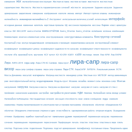
ЖБК
железобетонные конструкции
Жесткая вставка
жесткие вставки
жесткости
измерения
жесткостные
Жесткость
Жесткость параметрических сечений
загружения
Заданное
характеристики
жёсткости
Задание нагрузок
армирование
изополя
импорт
инженерная
закрепление
измерение
изображения
иконка
Импорт горячих клавиш
интерфейс
нелинейность
инженерная нелинейность 2
Инструмент
интегральная величина усилий
интеполяция
Кирпич
каменные
капитель
исходные данные
карстовые провалы
КД
кессонное перекрытие
кессоны
класс арматуры
книга отчётов
комбинации
классы
КМ
КМ-САПР
книга отчетов
Книга_Отчетов
Книга_отчётов
колебание
колонна
конструктивные элементы
Конструктор сечений
Комментарии
конечно-элементная сетка
конструирование
Контактный стык
контур продавливания
копирование и проекция
корректировка нагрузок
коструктивный элемент
коэффициент
коэффициент длины
коэффициент надежности по нагрузке
коэффициент ответственности
коэффициенты
КЭ259
линия
Лир-АРМ
постели
кПа
крановый путь
кручение
КСУ
купол
КЭ
КЭ 259
КЭ251
лестницы
Лир-ЛАРМ
лира-сапр
лира-сапр
Лира
лира сапр
ЛИРА 2019
Лира СТК КС Сапфир
лира-грунт
визор
Лира-СТК
лира-сапр сапфир справка
лира-сапр справка
ЛираСАПР
ЛИТЕРА
Локальным режим
ЛСТК
материалы
МЕТЕОР
Массы Динамика
масштаб
Матрица жесткости
менеджер узлов
Местные оси
метод заменяющих
моделирование
мозайка
Монтаж
рам
многофронтальный метод
Модуль-грунт
Мозаика
момент силы
мономах-сапр
нагрузка
Нагрузка на фрагмент
нагрузки
нагружения
Нагрузка в массы
нагрузки от снега
нагрузки от стен с
настройки по умолчанию
НДМ
проёмами
назначение шарниров
настройки
Невязка
Нелинейная связь между узлами
ноды
Нелинейность#трещины
Нестандартные сечения
несущая способность сваи
новое сообщение
нормали
нормативы
Нормы проектирования по умолчанию при установке программы
обновление
оболочки
объединение КЭ
огнестойкость
оболочек
Объединить отмеченные стержни в один
одновременная работа
опорная модель
Осреднение
ошибки
панельные здания
переменное
оттяжки
Оцифровка
пакетный расчет
перевіряючий
переменная нагрузка
сечение
перемещение
пластины в лире
перемещения
пересечения
Перфорация
печать
пластин
пластины
плеть
Подложка
полифильтр
плоттер
Подгонка сетки
подколонник
подсчет армирования
поэтажные планы
Предложить идею