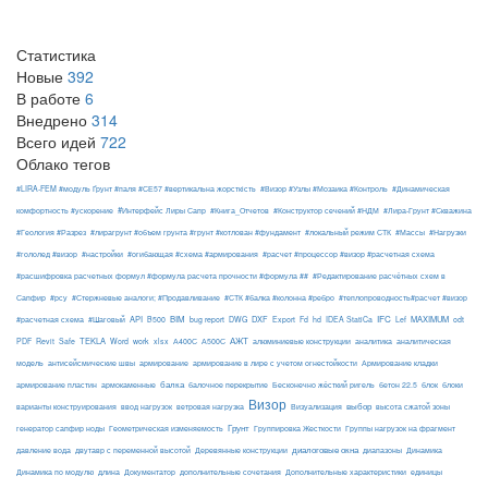
Статистика
Новые
392
В работе
6
Внедрено
314
Всего идей
722
Облако тегов
#LIRA-FEM #модуль Ґрунт #паля #СЕ57 #вертикальна жорсткість
#Визор #Узлы #Мозаика #Контроль
#Динамическая
#Интерфейс Лиры Сапр
комфортность #ускорение
#Книга_Отчетов
#Конструктор сечений #НДМ
#Лира-Грунт #Скважина
#Геология #Разрез
#лирагрунт #объем грунта #грунт #котлован #фундамент
#локальный режим СТК
#Массы
#Нагрузки
#гололед #визор
#настройки
#огибающая #схема #армирования
#расчет #процессор #визор #расчетная схема
#расшифровка расчетных формул #формула расчета прочности #формула ##
#Редактирование расчётных схем в
Сапфир
#рсу
#Стержневые аналоги; #Продавливание
#СТК #балка #колонна #ребро
#теплопроводность#расчет #визор
API
BIM
DXF
IFC
MAXIMUM
#расчетная схема
#Шаговый
B500
bug report
DWG
Export
Fd
hd
IDEA StatiCa
Lef
odt
АЖТ
TEKLA
PDF
Revit
Safe
Word
work
xlsx
А400С
А500С
алюминиевые конструкции
аналитика
аналитическая
армирование
модель
антисейсмические швы
армирование в лире с учетом огнестойкости
Армирование кладки
балка
блоки
армирование пластин
армокаменные
балочное перекрытие
Бесконечно жёсткий ригель
бетон 22.5
блок
Визор
Визуализация
выбор
варианты конструирования
ввод нагрузок
ветровая нагрузка
высота сжатой зоны
Грунт
генератор сапфир ноды
Геометрическая изменяемость
Группировка Жесткости
Группы нагрузок на фрагмент
диалоговые окна
давление вода
двутавр с переменной высотой
Деревянные конструкции
диапазоны
Динамика
Динамика по модулю
длина
Документатор
дополнительные сочетания
Дополнительные характеристики
единицы