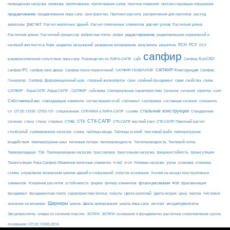
приведенная нагрузка
привязка
притягивание
притягивание узлов
прогоны покрытия
прогрессирующее обрушение
продавливание
пространство
раскрепления для прогибов
продавливание лира сапр
Протокол расчета
расход
расчет
расчет узлов
Расчетная длина
арматуры
Расчет кирпичных зданий
Расчет отмеченных элементов
редактирование
Расчетные длины
Расчетный процессор
ребристые плиты
ребро
редактирование нормальной и
РСН
РСУ
изгибной жесткости в Лире
редактор загружений
резервное копирование
результаты
решатель
РСУ
сапфир
взаимоисключения сопутствие лира-сапр
Руководство по ЛИРА-САПР
сайт
Сапфир AutoCAD
САПФИР-Конструкции
сапфир IFC
сапфир окно дверь
Сапфир поиск пересечений
САПФИР-ГЕНЕРАТОР
Сапфир.
свая
Генератор.
Сапфир. Деформационный шов.
сборный железобетон
сваи
свайный фундамент
свойства
связь
сейсмика
Сечение
САПФИР - ЛираСАПР. ЛирасСАПР - САПФИР
Секториальные характеристики
сечения
скрипты
снип
Собственный вес
совпадающие элементы
согласование осей
сортамент
сортировка
составные сечения
сохранить
стальные конструкции
сп
СП 20.13330
СП52-101
специальные
СПРАВКА к ЛИРА-САПР
ссылки
Стандартные
СТК-САПР
стены
стержни
СТЖБ
СТК
сечения
стена
СТК-САПР жесткий узел
СТК-САПР Пакетный расчет
столбчатый
суммирование нагрузок
схема
таблицы ввода
Таблицы усилий
текстовый файл
температурные
воздействия
температурные швы
тепловые потери
теплопроводность
Теплопроводность. Тепловой поток.
ТЗА
триангуляция
Термовкладыши
Трапециевидная нагрузка
трассировка
треугольная нагрузка
трещиностойкость
узлы
Триангуляция Лира Сапфир Объемные конечные элементы
тс/м2
угол
Узловые нагрузки
упаковка
упаковка
упругое основание
схемы
управление жизненным циклом зданий и сооружений
Усилия на концах конструктивных
ферма
флаги рисования
элементов
Ускорение расчетов
устойчивость
фильтр элементов
ФОК
фрагментация
фундамент
фундаментная плита
характеристики бетона
хомуты
Цвета изополей
Цвета мозаик
цена
чертеж
Числовое
Шарниры
экспорт
эксцентриситеты
значение на мозаиках
шкала
Шкала армирования
шкала лира сапр
Эксцетриситеты
эпюры по сечению пластин
ЭСПРИ
ЭСПРИ; основания и фундаменты; расчётное сопротивление грунта
основания; СП 22.13330.2016