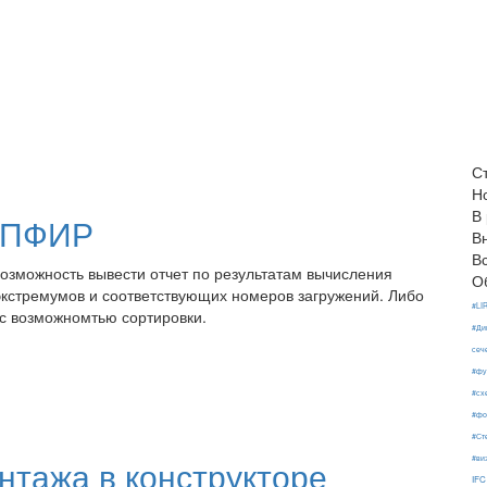
С
Н
В
САПФИР
В
В
возможность вывести отчет по результатам вычисления
О
кстремумов и соответствующих номеров загружений. Либо
#LI
 с возможномтью сортировки.
#Ди
сеч
#фу
#сх
#фо
#Ст
#ви
нтажа в конструкторе
IFC