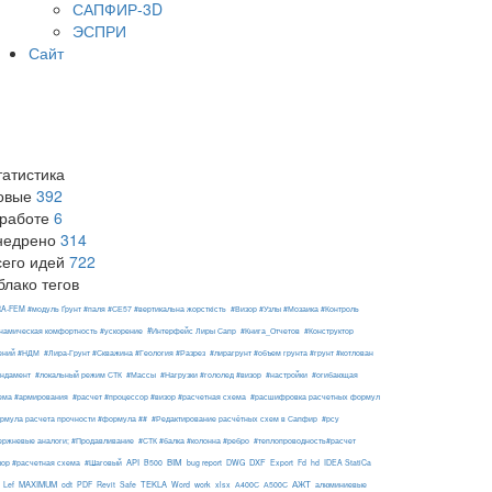
САПФИР-3D
ЭСПРИ
Сайт
татистика
овые
392
 работе
6
недрено
314
сего идей
722
блако тегов
RA-FEM #модуль Ґрунт #паля #СЕ57 #вертикальна жорсткість
#Визор #Узлы #Мозаика #Контроль
#Интерфейс Лиры Сапр
намическая комфортность #ускорение
#Книга_Отчетов
#Конструктор
ений #НДМ
#Лира-Грунт #Скважина #Геология #Разрез
#лирагрунт #объем грунта #грунт #котлован
ндамент
#локальный режим СТК
#Массы
#Нагрузки #гололед #визор
#настройки
#огибающая
ема #армирования
#расчет #процессор #визор #расчетная схема
#расшифровка расчетных формул
рмула расчета прочности #формула ##
#Редактирование расчётных схем в Сапфир
#рсу
ержневые аналоги; #Продавливание
#СТК #балка #колонна #ребро
#теплопроводность#расчет
API
BIM
DXF
зор #расчетная схема
#Шаговый
B500
bug report
DWG
Export
Fd
hd
IDEA StatiCa
АЖТ
MAXIMUM
TEKLA
Lef
odt
PDF
Revit
Safe
Word
work
xlsx
А400С
А500С
алюминиевые