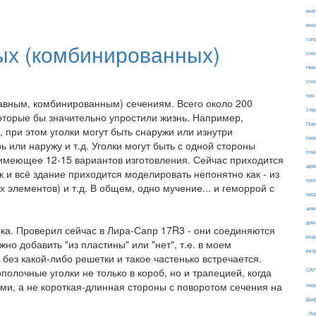
мат
мно
сап
ых (комбинированных)
сне
Нев
спо
при
тавным, комбинированным) сечениям. Всего около 200
сте
оторые бы значительно упростили жизнь. Например,
Оци
, при этом уголки могут быть снаружи или изнутри
пер
ь или наружу и т.д. Уголки могут быть с одной стороны
пла
, имеющее 12-15 вариантов изготовления. Сейчас приходится
арм
к и всё здание приходится моделировать непонятно как - из
при
 элементов) и т.д. В общем, одно мучение... и геморрой с
про
арм
дли
лка. Проверил сейчас в Лира-Сапр 17R3 - они соединяются
ред
ужно добавить "из пластины" или "нет", т.е. в моем
рез
 без какой-либо решетки и такое частенько встречается.
олочные уголки не только в короб, но и трапецией, когда
СА
ми, а не короткая-длинная стороны с поворотом сечения на
пер
Деф
- Л