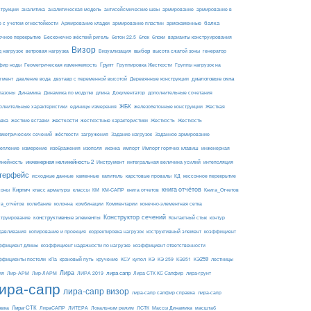
армирование
струкции
аналитика
аналитическая модель
антисейсмические швы
армирование в
балка
е с учетом огнестойкости
Армирование кладки
армирование пластин
армокаменные
блоки
очное перекрытие
Бесконечно жёсткий ригель
бетон 22.5
блок
варианты конструирования
Визор
Визуализация
выбор
д нагрузок
ветровая нагрузка
высота сжатой зоны
генератор
Грунт
фир ноды
Геометрическая изменяемость
Группировка Жесткости
Группы нагрузок на
диалоговые окна
гмент
давление вода
двутавр с переменной высотой
Деревянные конструкции
пазоны
Динамика
Динамика по модулю
длина
Документатор
дополнительные сочетания
ЖБК
железобетонные конструкции
Жесткая
олнительные характеристики
единицы измерения
авка
жесткие вставки
жесткости
Жесткость
Жесткость
жесткостные характеристики
аметрических сечений
загружения
Заданное армирование
жёсткости
Задание нагрузок
изополя
импорт
инженерная
репление
измерение
изображения
иконка
Импорт горячих клавиш
инейность
инженерная нелинейность 2
Инструмент
интегральная величина усилий
интеполяция
терфейс
каменные
капитель
исходные данные
карстовые провалы
КД
кессонное перекрытие
Кирпич
книга отчётов
соны
класс арматуры
классы
КМ
КМ-САПР
книга отчетов
Книга_Отчетов
комбинации
га_отчётов
колебание
колонна
Комментарии
конечно-элементная сетка
конструктивные элементы
Конструктор сечений
Контактный стык
струирование
контур
давливания
копирование и проекция
корректировка нагрузок
коструктивный элемент
коэффициент
ффициент длины
коэффициент надежности по нагрузке
коэффициент ответственности
КЭ259
ффициенты постели
кПа
крановый путь
кручение
КСУ
купол
КЭ
КЭ 259
КЭ251
лестницы
Лира
ия
Лир-АРМ
лира сапр
Лир-ЛАРМ
ЛИРА 2019
Лира СТК КС Сапфир
лира-грунт
ира-сапр
лира-сапр визор
лира-сапр сапфир справка
лира-сапр
Лира-СТК
авка
ЛираСАПР
ЛИТЕРА
Локальным режим
ЛСТК
Массы Динамика
масштаб