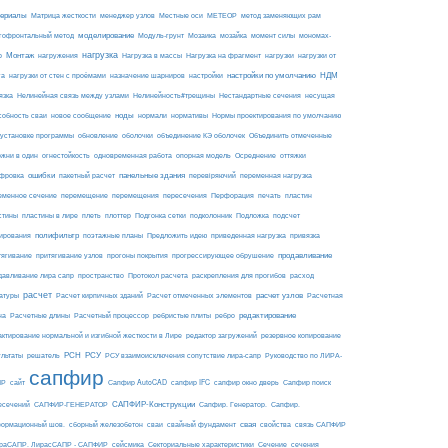
ериалы
МЕТЕОР
Матрица жесткости
менеджер узлов
Местные оси
метод заменяющих рам
моделирование
мозайка
гофронтальный метод
Модуль-грунт
Мозаика
момент силы
мономах-
нагрузка
Монтаж
Нагрузка на фрагмент
нагрузки
р
нагружения
Нагрузка в массы
нагрузки от
настройки по умолчанию
НДМ
га
нагрузки от стен с проёмами
назначение шарниров
настройки
язка
Нелинейная связь между узлами
Нелинейность#трещины
Нестандартные сечения
несущая
ноды
собность сваи
новое сообщение
нормали
нормативы
Нормы проектирования по умолчанию
 установке программы
обновление
оболочки
объединение КЭ оболочек
Объединить отмеченные
огнестойкость
ржни в один
одновременная работа
опорная модель
Осреднение
оттяжки
ошибки
панельные здания
фровка
пакетный расчет
перевіряючий
переменная нагрузка
еменное сечение
перемещение
перемещения
пересечения
Перфорация
печать
пластин
пластины в лире
Подложка
стины
плеть
плоттер
Подгонка сетки
подколонник
подсчет
полифильтр
ирования
поэтажные планы
Предложить идею
приведенная нагрузка
привязка
продавливание
тягивание
притягивание узлов
прогоны покрытия
прогрессирующее обрушение
пространство
раскрепления для прогибов
давливание лира сапр
Протокол расчета
расход
расчет
расчет узлов
Расчетная
атуры
Расчет кирпичных зданий
Расчет отмеченных элементов
на
редактирование
Расчетные длины
Расчетный процессор
ребристые плиты
ребро
актирование нормальной и изгибной жесткости в Лире
редактор загружений
резервное копирование
РСН
РСУ
ультаты
решатель
РСУ взаимоисключения сопутствие лира-сапр
Руководство по ЛИРА-
сапфир
ПР
сайт
Сапфир AutoCAD
сапфир IFC
сапфир окно дверь
Сапфир поиск
САПФИР-Конструкции
есечений
САПФИР-ГЕНЕРАТОР
Сапфир. Генератор.
Сапфир.
свая
ормационный шов.
сборный железобетон
сваи
свайный фундамент
свойства
связь САПФИР
сейсмика
Сечение
ираСАПР. ЛирасСАПР - САПФИР
Секториальные характеристики
сечения