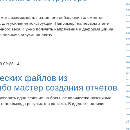
кон
лир
бал
 иметь возможность поэтапного добавления элементов
вво
, для усиления конструкций. Например: на первом этапе
сап
твенного веса. Нужно получить напряжения и деформации на
фра
 полные нагрузки на плиту.
диа
Доп
вст
пар
зак
9 02:26:14
нел
ин
еских файлов из
кес
ибо мастер создания отчетов
Кни
кон
роверять одно сечение на большое количество различных
про
тного вывода результатов расчета. В идеале - наличие
коэ
коэ
лин
л
спр