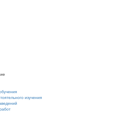
ние
обучения
стоятельного изучения
аведений
 работ