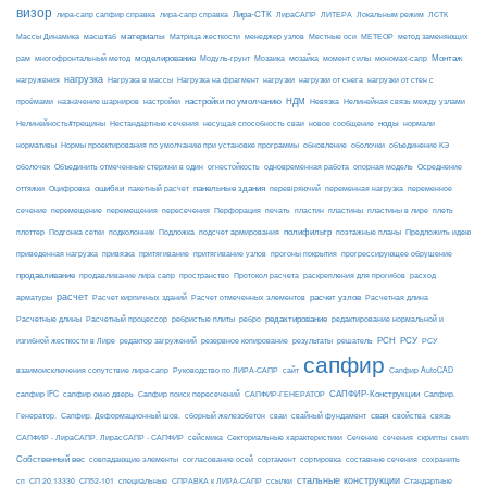
визор
Лира-СТК
лира-сапр сапфир справка
лира-сапр справка
ЛираСАПР
ЛИТЕРА
Локальным режим
ЛСТК
материалы
МЕТЕОР
Массы Динамика
масштаб
Матрица жесткости
менеджер узлов
Местные оси
метод заменяющих
моделирование
мозайка
Монтаж
рам
многофронтальный метод
Модуль-грунт
Мозаика
момент силы
мономах-сапр
нагрузка
Нагрузка на фрагмент
нагрузки
нагружения
Нагрузка в массы
нагрузки от снега
нагрузки от стен с
настройки по умолчанию
НДМ
проёмами
назначение шарниров
настройки
Невязка
Нелинейная связь между узлами
ноды
Нелинейность#трещины
Нестандартные сечения
несущая способность сваи
новое сообщение
нормали
нормативы
Нормы проектирования по умолчанию при установке программы
обновление
оболочки
объединение КЭ
огнестойкость
оболочек
Объединить отмеченные стержни в один
одновременная работа
опорная модель
Осреднение
ошибки
панельные здания
переменное
оттяжки
Оцифровка
пакетный расчет
перевіряючий
переменная нагрузка
сечение
перемещение
пластины в лире
перемещения
пересечения
Перфорация
печать
пластин
пластины
плеть
Подложка
полифильтр
плоттер
Подгонка сетки
подколонник
подсчет армирования
поэтажные планы
Предложить идею
приведенная нагрузка
привязка
притягивание
притягивание узлов
прогоны покрытия
прогрессирующее обрушение
продавливание
пространство
раскрепления для прогибов
продавливание лира сапр
Протокол расчета
расход
расчет
расчет узлов
Расчетная длина
арматуры
Расчет кирпичных зданий
Расчет отмеченных элементов
редактирование
Расчетные длины
Расчетный процессор
ребристые плиты
ребро
редактирование нормальной и
РСН
РСУ
изгибной жесткости в Лире
редактор загружений
резервное копирование
результаты
решатель
РСУ
сапфир
взаимоисключения сопутствие лира-сапр
Руководство по ЛИРА-САПР
сайт
Сапфир AutoCAD
САПФИР-Конструкции
сапфир IFC
сапфир окно дверь
Сапфир поиск пересечений
САПФИР-ГЕНЕРАТОР
Сапфир.
свая
Генератор.
Сапфир. Деформационный шов.
сборный железобетон
сваи
свайный фундамент
свойства
связь
сейсмика
Сечение
САПФИР - ЛираСАПР. ЛирасСАПР - САПФИР
Секториальные характеристики
сечения
скрипты
снип
Собственный вес
совпадающие элементы
согласование осей
сортамент
сортировка
составные сечения
сохранить
стальные конструкции
сп
СП 20.13330
СП52-101
специальные
СПРАВКА к ЛИРА-САПР
ссылки
Стандартные