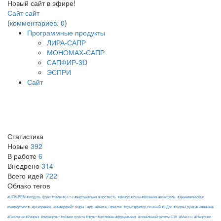
Новый сайт в эфире!
Сайт
сайт
(
комментариев: 0
)
Программные продукты
ЛИРА-САПР
МОНОМАХ-САПР
САПФИР-3D
ЭСПРИ
Сайт
Статистика
Новые
392
В работе
6
Внедрено
314
Всего идей
722
Облако тегов
#LIRA-FEM #модуль Ґрунт #паля #СЕ57 #вертикальна жорсткість
#Визор #Узлы #Мозаика #Контроль
#Динамическая
#Интерфейс Лиры Сапр
комфортность #ускорение
#Книга_Отчетов
#Конструктор сечений #НДМ
#Лира-Грунт #Скважина
#Геология #Разрез
#лирагрунт #объем грунта #грунт #котлован #фундамент
#локальный режим СТК
#Массы
#Нагрузки