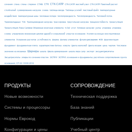
СТК-САПР
стены
стержни
СТЖБ
СТК
сечения
стена
СТК-САПР жесткий узел
СТК-САПР Пакетный расчет
столбчатый
суммирование нагрузок
схема
таблицы ввода
Таблицы усилий
текстовый файл
температурные
воздействия
температурные швы
тепловые потери
теплопроводность
Теплопроводность. Тепловой поток.
ТЗА
триангуляция
Термовкладыши
Трапециевидная нагрузка
трассировка
треугольная нагрузка
трещиностойкость
узлы
Триангуляция Лира Сапфир Объемные конечные элементы
тс/м2
угол
Узловые нагрузки
упаковка
упаковка
упругое основание
схемы
управление жизненным циклом зданий и сооружений
Усилия на концах конструктивных
ферма
флаги рисования
элементов
Ускорение расчетов
устойчивость
фильтр элементов
ФОК
фрагментация
фундамент
фундаментная плита
характеристики бетона
хомуты
Цвета изополей
Цвета мозаик
цена
чертеж
Числовое
Шарниры
экспорт
эксцентриситеты
значение на мозаиках
шкала
Шкала армирования
шкала лира сапр
Эксцетриситеты
эпюры по сечению пластин
ЭСПРИ
ЭСПРИ; основания и фундаменты; расчётное сопротивление грунта
основания; СП 22.13330.2016
ПРОДУКТЫ
СОПРОВОЖДЕНИЕ
Новые возможности
Техническая поддержка
Системы и процессоры
База знаний
Нормы Еврокод
Публикации
Конфигурации и цены
Учебный центр