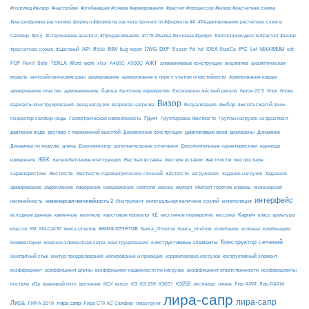
#гололед #визор
#настройки
#огибающая #схема #армирования
#расчет #процессор #визор #расчетная схема
#расшифровка расчетных формул #формула расчета прочности #формула ##
#Редактирование расчётных схем в
Сапфир
#рсу
#Стержневые аналоги; #Продавливание
#СТК #балка #колонна #ребро
#теплопроводность#расчет #визор
API
BIM
DXF
IFC
MAXIMUM
#расчетная схема
#Шаговый
B500
bug report
DWG
Export
Fd
hd
IDEA StatiCa
Lef
odt
АЖТ
TEKLA
PDF
Revit
Safe
Word
work
xlsx
А400С
А500С
алюминиевые конструкции
аналитика
аналитическая
армирование
модель
антисейсмические швы
армирование в лире с учетом огнестойкости
Армирование кладки
балка
блоки
армирование пластин
армокаменные
балочное перекрытие
Бесконечно жёсткий ригель
бетон 22.5
блок
Визор
Визуализация
выбор
варианты конструирования
ввод нагрузок
ветровая нагрузка
высота сжатой зоны
Грунт
генератор сапфир ноды
Геометрическая изменяемость
Группировка Жесткости
Группы нагрузок на фрагмент
диалоговые окна
давление вода
двутавр с переменной высотой
Деревянные конструкции
диапазоны
Динамика
Динамика по модулю
длина
Документатор
дополнительные сочетания
Дополнительные характеристики
единицы
ЖБК
железобетонные конструкции
Жесткая вставка
жесткие вставки
жесткости
измерения
жесткостные
Жесткость
Жесткость параметрических сечений
загружения
Заданное
характеристики
жёсткости
Задание нагрузок
армирование
изополя
импорт
инженерная
закрепление
измерение
изображения
иконка
Импорт горячих клавиш
интерфейс
нелинейность
инженерная нелинейность 2
Инструмент
интегральная величина усилий
интеполяция
Кирпич
каменные
капитель
исходные данные
карстовые провалы
КД
кессонное перекрытие
кессоны
класс арматуры
книга отчётов
комбинации
классы
КМ
КМ-САПР
книга отчетов
Книга_Отчетов
Книга_отчётов
колебание
колонна
конструктивные элементы
Конструктор сечений
Комментарии
конечно-элементная сетка
конструирование
Контактный стык
контур продавливания
копирование и проекция
корректировка нагрузок
коструктивный элемент
коэффициент
коэффициент длины
коэффициент надежности по нагрузке
коэффициент ответственности
коэффициенты
КЭ259
линия
Лир-АРМ
постели
кПа
крановый путь
кручение
КСУ
купол
КЭ
КЭ 259
КЭ251
лестницы
Лир-ЛАРМ
лира-сапр
лира-сапр
Лира
лира сапр
ЛИРА 2019
Лира СТК КС Сапфир
лира-грунт