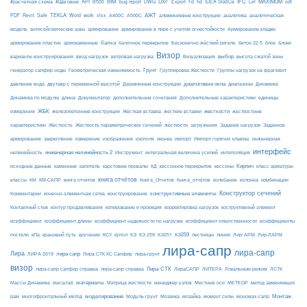
API
BIM
DXF
IFC
MAXIMUM
#расчетная схема
#Шаговый
B500
bug report
DWG
Export
Fd
hd
IDEA StatiCa
Lef
odt
АЖТ
TEKLA
PDF
Revit
Safe
Word
work
xlsx
А400С
А500С
алюминиевые конструкции
аналитика
аналитическая
армирование
модель
антисейсмические швы
армирование в лире с учетом огнестойкости
Армирование кладки
балка
блоки
армирование пластин
армокаменные
балочное перекрытие
Бесконечно жёсткий ригель
бетон 22.5
блок
Визор
Визуализация
выбор
варианты конструирования
ввод нагрузок
ветровая нагрузка
высота сжатой зоны
Грунт
генератор сапфир ноды
Геометрическая изменяемость
Группировка Жесткости
Группы нагрузок на фрагмент
диалоговые окна
давление вода
двутавр с переменной высотой
Деревянные конструкции
диапазоны
Динамика
Динамика по модулю
длина
Документатор
дополнительные сочетания
Дополнительные характеристики
единицы
ЖБК
железобетонные конструкции
Жесткая вставка
жесткие вставки
жесткости
измерения
жесткостные
Жесткость
Жесткость параметрических сечений
загружения
Заданное
характеристики
жёсткости
Задание нагрузок
армирование
изополя
импорт
инженерная
закрепление
измерение
изображения
иконка
Импорт горячих клавиш
интерфейс
нелинейность
инженерная нелинейность 2
Инструмент
интегральная величина усилий
интеполяция
Кирпич
каменные
капитель
исходные данные
карстовые провалы
КД
кессонное перекрытие
кессоны
класс арматуры
книга отчётов
комбинации
классы
КМ
КМ-САПР
книга отчетов
Книга_Отчетов
Книга_отчётов
колебание
колонна
конструктивные элементы
Конструктор сечений
Комментарии
конечно-элементная сетка
конструирование
Контактный стык
контур продавливания
копирование и проекция
корректировка нагрузок
коструктивный элемент
коэффициент
коэффициент длины
коэффициент надежности по нагрузке
коэффициент ответственности
коэффициенты
КЭ259
линия
Лир-АРМ
постели
кПа
крановый путь
кручение
КСУ
купол
КЭ
КЭ 259
КЭ251
лестницы
Лир-ЛАРМ
лира-сапр
лира-сапр
Лира
лира сапр
ЛИРА 2019
Лира СТК КС Сапфир
лира-грунт
визор
Лира-СТК
лира-сапр сапфир справка
лира-сапр справка
ЛираСАПР
ЛИТЕРА
Локальным режим
ЛСТК
материалы
МЕТЕОР
Массы Динамика
масштаб
Матрица жесткости
менеджер узлов
Местные оси
метод заменяющих
моделирование
мозайка
Монтаж
рам
многофронтальный метод
Модуль-грунт
Мозаика
момент силы
мономах-сапр