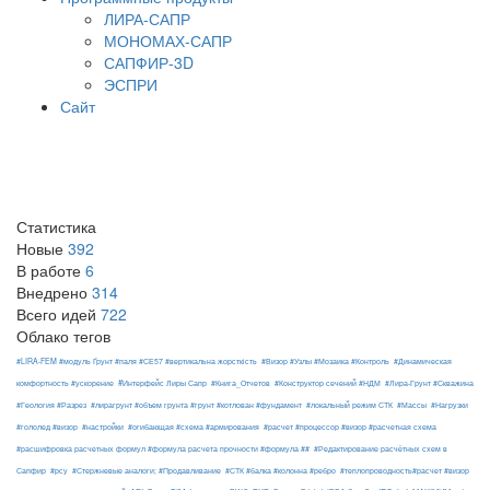
ЛИРА-САПР
МОНОМАХ-САПР
САПФИР-3D
ЭСПРИ
Сайт
Статистика
Новые
392
В работе
6
Внедрено
314
Всего идей
722
Облако тегов
#LIRA-FEM #модуль Ґрунт #паля #СЕ57 #вертикальна жорсткість
#Визор #Узлы #Мозаика #Контроль
#Динамическая
#Интерфейс Лиры Сапр
комфортность #ускорение
#Книга_Отчетов
#Конструктор сечений #НДМ
#Лира-Грунт #Скважина
#Геология #Разрез
#лирагрунт #объем грунта #грунт #котлован #фундамент
#локальный режим СТК
#Массы
#Нагрузки
#гололед #визор
#настройки
#огибающая #схема #армирования
#расчет #процессор #визор #расчетная схема
#расшифровка расчетных формул #формула расчета прочности #формула ##
#Редактирование расчётных схем в
Сапфир
#рсу
#Стержневые аналоги; #Продавливание
#СТК #балка #колонна #ребро
#теплопроводность#расчет #визор