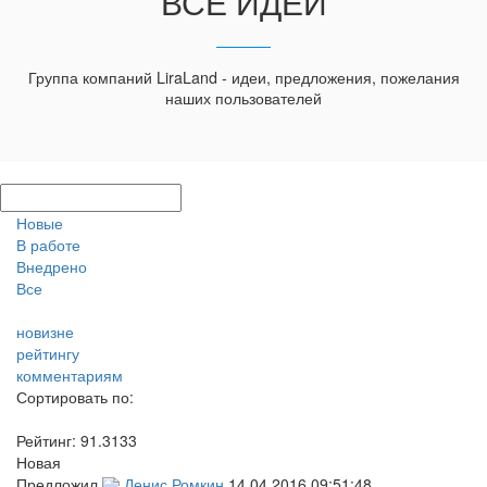
ВСЕ ИДЕИ
Группа компаний LiraLand - идеи, предложения, пожелания
наших пользователей
Новые
В работе
Внедрено
Все
новизне
рейтингу
комментариям
Сортировать по:
Рейтинг:
91.3133
Новая
Предложил
Денис Ромкин
14.04.2016 09:51:48