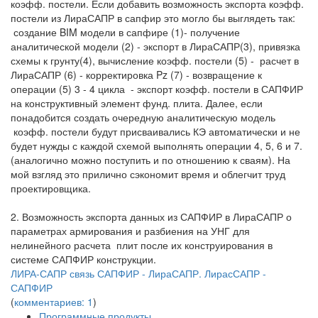
коэфф. постели. Если добавить возможность экспорта коэфф.
постели из ЛираСАПР в сапфир это могло бы выглядеть так:
создание BIM модели в сапфире (1)- получение
аналитической модели (2) - экспорт в ЛираСАПР(3), привязка
схемы к грунту(4), вычисление коэфф. постели (5) - расчет в
ЛираСАПР (6) - корректировка Pz (7) - возвращение к
операции (5) 3 - 4 цикла - экспорт коэфф. постели в САПФИР
на конструктивный элемент фунд. плита. Далее, если
понадобится создать очередную аналитическую модель
коэфф. постели будут присваивались КЭ автоматически и не
будет нужды с каждой схемой выполнять операции 4, 5, 6 и 7.
(аналогично можно поступить и по отношению к сваям). На
мой взгляд это прилично сэкономит время и облегчит труд
проектировщика.
2. Возможность экспорта данных из САПФИР в ЛираСАПР о
параметрах армирования и разбиения на УНГ для
нелинейного расчета плит после их конструирования в
системе САПФИР конструкции.
ЛИРА-САПР
связь САПФИР - ЛираСАПР. ЛирасСАПР -
САПФИР
(
комментариев: 1
)
Программные продукты