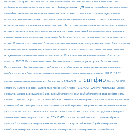
нагрузка
Нагрузка на фрагмент
нагрузки
нагружения
Нагрузка в массы
нагрузки от снега
нагрузки от стен с
настройки по умолчанию
НДМ
проёмами
назначение шарниров
настройки
Невязка
Нелинейная связь между узлами
ноды
Нелинейность#трещины
Нестандартные сечения
несущая способность сваи
новое сообщение
нормали
нормативы
Нормы проектирования по умолчанию при установке программы
обновление
оболочки
объединение КЭ
огнестойкость
оболочек
Объединить отмеченные стержни в один
одновременная работа
опорная модель
Осреднение
ошибки
панельные здания
переменное
оттяжки
Оцифровка
пакетный расчет
перевіряючий
переменная нагрузка
сечение
перемещение
пластины в лире
перемещения
пересечения
Перфорация
печать
пластин
пластины
плеть
Подложка
полифильтр
плоттер
Подгонка сетки
подколонник
подсчет армирования
поэтажные планы
Предложить идею
приведенная нагрузка
привязка
притягивание
притягивание узлов
прогоны покрытия
прогрессирующее обрушение
продавливание
пространство
раскрепления для прогибов
продавливание лира сапр
Протокол расчета
расход
расчет
расчет узлов
Расчетная длина
арматуры
Расчет кирпичных зданий
Расчет отмеченных элементов
редактирование
Расчетные длины
Расчетный процессор
ребристые плиты
ребро
редактирование нормальной и
РСН
РСУ
изгибной жесткости в Лире
редактор загружений
резервное копирование
результаты
решатель
РСУ
сапфир
взаимоисключения сопутствие лира-сапр
Руководство по ЛИРА-САПР
сайт
Сапфир AutoCAD
САПФИР-Конструкции
сапфир IFC
сапфир окно дверь
Сапфир поиск пересечений
САПФИР-ГЕНЕРАТОР
Сапфир.
свая
Генератор.
Сапфир. Деформационный шов.
сборный железобетон
сваи
свайный фундамент
свойства
связь
сейсмика
Сечение
САПФИР - ЛираСАПР. ЛирасСАПР - САПФИР
Секториальные характеристики
сечения
скрипты
снип
Собственный вес
совпадающие элементы
согласование осей
сортамент
сортировка
составные сечения
сохранить
стальные конструкции
сп
СП 20.13330
СП52-101
специальные
СПРАВКА к ЛИРА-САПР
ссылки
Стандартные
СТК-САПР
стены
стержни
СТЖБ
СТК
сечения
стена
СТК-САПР жесткий узел
СТК-САПР Пакетный расчет
столбчатый
суммирование нагрузок
схема
таблицы ввода
Таблицы усилий
текстовый файл
температурные
воздействия
температурные швы
тепловые потери
теплопроводность
Теплопроводность. Тепловой поток.