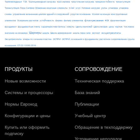
ТЗА
триангуляция
Термовкладыши
Трапециевидная нагрузка
трассировка
треугольная нагрузка
трещиностойкость
узлы
Триангуляция Лира Сапфир Объемные конечные элементы
тс/м2
угол
Узловые нагрузки
упаковка
упаковка
упругое основание
схемы
управление жизненным циклом зданий и сооружений
Усилия на концах конструктивных
ферма
флаги рисования
элементов
Ускорение расчетов
устойчивость
фильтр элементов
ФОК
фрагментация
фундамент
фундаментная плита
характеристики бетона
хомуты
Цвета изополей
Цвета мозаик
цена
чертеж
Числовое
Шарниры
экспорт
эксцентриситеты
значение на мозаиках
шкала
Шкала армирования
шкала лира сапр
Эксцетриситеты
эпюры по сечению пластин
ЭСПРИ
ЭСПРИ; основания и фундаменты; расчётное сопротивление грунта
основания; СП 22.13330.2016
ПРОДУКТЫ
СОПРОВОЖДЕНИЕ
Новые возможности
Техническая поддержка
Системы и процессоры
База знаний
Нормы Еврокод
Публикации
Конфигурации и цены
Учебный центр
Купить или оформить
Обращение в техподдержку
подписку
Устранение неполадок