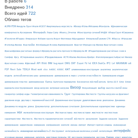
В работе
6
Внедрено
314
Всего идей
722
Облако тегов
#LIRA-FEM #модуль Ґрунт #паля #СЕ57 #вертикальна жорсткість
#Визор #Узлы #Мозаика #Контроль
#Динамическая
#Интерфейс Лиры Сапр
комфортность #ускорение
#Книга_Отчетов
#Конструктор сечений #НДМ
#Лира-Грунт #Скважина
#Геология #Разрез
#лирагрунт #объем грунта #грунт #котлован #фундамент
#локальный режим СТК
#Массы
#Нагрузки
#гололед #визор
#настройки
#огибающая #схема #армирования
#расчет #процессор #визор #расчетная схема
#расшифровка расчетных формул #формула расчета прочности #формула ##
#Редактирование расчётных схем в
Сапфир
#рсу
#Стержневые аналоги; #Продавливание
#СТК #балка #колонна #ребро
#теплопроводность#расчет #визор
API
BIM
DXF
IFC
MAXIMUM
#расчетная схема
#Шаговый
B500
bug report
DWG
Export
Fd
hd
IDEA StatiCa
Lef
odt
АЖТ
TEKLA
PDF
Revit
Safe
Word
work
xlsx
А400С
А500С
алюминиевые конструкции
аналитика
аналитическая
армирование
модель
антисейсмические швы
армирование в лире с учетом огнестойкости
Армирование кладки
балка
блоки
армирование пластин
армокаменные
балочное перекрытие
Бесконечно жёсткий ригель
бетон 22.5
блок
Визор
Визуализация
выбор
варианты конструирования
ввод нагрузок
ветровая нагрузка
высота сжатой зоны
Грунт
генератор сапфир ноды
Геометрическая изменяемость
Группировка Жесткости
Группы нагрузок на фрагмент
диалоговые окна
давление вода
двутавр с переменной высотой
Деревянные конструкции
диапазоны
Динамика
Динамика по модулю
длина
Документатор
дополнительные сочетания
Дополнительные характеристики
единицы
ЖБК
железобетонные конструкции
Жесткая вставка
жесткие вставки
жесткости
измерения
жесткостные
Жесткость
Жесткость параметрических сечений
загружения
Заданное
характеристики
жёсткости
Задание нагрузок
армирование
изополя
импорт
инженерная
закрепление
измерение
изображения
иконка
Импорт горячих клавиш
интерфейс
нелинейность
инженерная нелинейность 2
Инструмент
интегральная величина усилий
интеполяция
Кирпич
каменные
капитель
исходные данные
карстовые провалы
КД
кессонное перекрытие
кессоны
класс арматуры