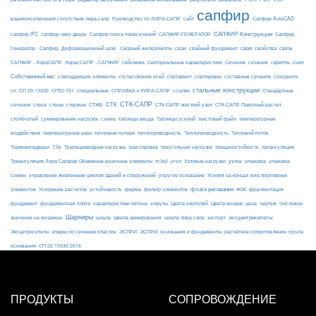
сапфир
взаимоисключения сопутствие лира-сапр
Руководство по ЛИРА-САПР
сайт
Сапфир AutoCAD
САПФИР-Конструкции
сапфир IFC
сапфир окно дверь
Сапфир поиск пересечений
САПФИР-ГЕНЕРАТОР
Сапфир.
свая
Генератор.
Сапфир. Деформационный шов.
сборный железобетон
сваи
свайный фундамент
свойства
связь
сейсмика
Сечение
САПФИР - ЛираСАПР. ЛирасСАПР - САПФИР
Секториальные характеристики
сечения
скрипты
снип
Собственный вес
совпадающие элементы
согласование осей
сортамент
сортировка
составные сечения
сохранить
стальные конструкции
сп
СП 20.13330
СП52-101
специальные
СПРАВКА к ЛИРА-САПР
ссылки
Стандартные
СТК-САПР
стены
стержни
СТЖБ
СТК
сечения
стена
СТК-САПР жесткий узел
СТК-САПР Пакетный расчет
столбчатый
суммирование нагрузок
схема
таблицы ввода
Таблицы усилий
текстовый файл
температурные
воздействия
температурные швы
тепловые потери
теплопроводность
Теплопроводность. Тепловой поток.
ТЗА
триангуляция
Термовкладыши
Трапециевидная нагрузка
трассировка
треугольная нагрузка
трещиностойкость
узлы
Триангуляция Лира Сапфир Объемные конечные элементы
тс/м2
угол
Узловые нагрузки
упаковка
упаковка
упругое основание
схемы
управление жизненным циклом зданий и сооружений
Усилия на концах конструктивных
ферма
флаги рисования
элементов
Ускорение расчетов
устойчивость
фильтр элементов
ФОК
фрагментация
фундамент
фундаментная плита
характеристики бетона
хомуты
Цвета изополей
Цвета мозаик
цена
чертеж
Числовое
Шарниры
экспорт
эксцентриситеты
значение на мозаиках
шкала
Шкала армирования
шкала лира сапр
Эксцетриситеты
эпюры по сечению пластин
ЭСПРИ
ЭСПРИ; основания и фундаменты; расчётное сопротивление грунта
основания; СП 22.13330.2016
ПРОДУКТЫ
СОПРОВОЖДЕНИЕ