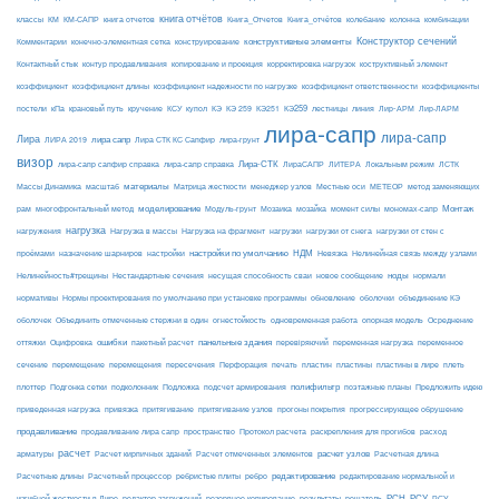
книга отчётов
комбинации
классы
КМ
КМ-САПР
книга отчетов
Книга_Отчетов
Книга_отчётов
колебание
колонна
конструктивные элементы
Конструктор сечений
Комментарии
конечно-элементная сетка
конструирование
Контактный стык
контур продавливания
копирование и проекция
корректировка нагрузок
коструктивный элемент
коэффициент
коэффициент длины
коэффициент надежности по нагрузке
коэффициент ответственности
коэффициенты
КЭ259
линия
Лир-АРМ
постели
кПа
крановый путь
кручение
КСУ
купол
КЭ
КЭ 259
КЭ251
лестницы
Лир-ЛАРМ
лира-сапр
лира-сапр
Лира
лира сапр
ЛИРА 2019
Лира СТК КС Сапфир
лира-грунт
визор
Лира-СТК
лира-сапр сапфир справка
лира-сапр справка
ЛираСАПР
ЛИТЕРА
Локальным режим
ЛСТК
материалы
МЕТЕОР
Массы Динамика
масштаб
Матрица жесткости
менеджер узлов
Местные оси
метод заменяющих
моделирование
мозайка
Монтаж
рам
многофронтальный метод
Модуль-грунт
Мозаика
момент силы
мономах-сапр
нагрузка
Нагрузка на фрагмент
нагрузки
нагружения
Нагрузка в массы
нагрузки от снега
нагрузки от стен с
настройки по умолчанию
НДМ
проёмами
назначение шарниров
настройки
Невязка
Нелинейная связь между узлами
ноды
Нелинейность#трещины
Нестандартные сечения
несущая способность сваи
новое сообщение
нормали
нормативы
Нормы проектирования по умолчанию при установке программы
обновление
оболочки
объединение КЭ
огнестойкость
оболочек
Объединить отмеченные стержни в один
одновременная работа
опорная модель
Осреднение
ошибки
панельные здания
переменное
оттяжки
Оцифровка
пакетный расчет
перевіряючий
переменная нагрузка
сечение
перемещение
пластины в лире
перемещения
пересечения
Перфорация
печать
пластин
пластины
плеть
Подложка
полифильтр
плоттер
Подгонка сетки
подколонник
подсчет армирования
поэтажные планы
Предложить идею
приведенная нагрузка
привязка
притягивание
притягивание узлов
прогоны покрытия
прогрессирующее обрушение
продавливание
пространство
раскрепления для прогибов
продавливание лира сапр
Протокол расчета
расход
расчет
расчет узлов
Расчетная длина
арматуры
Расчет кирпичных зданий
Расчет отмеченных элементов
редактирование
Расчетные длины
Расчетный процессор
ребристые плиты
ребро
редактирование нормальной и
РСН
РСУ
изгибной жесткости в Лире
редактор загружений
резервное копирование
результаты
решатель
РСУ