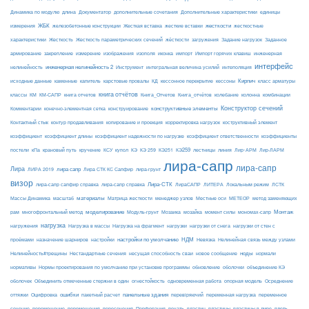
Динамика по модулю
длина
Документатор
дополнительные сочетания
Дополнительные характеристики
единицы
ЖБК
железобетонные конструкции
Жесткая вставка
жесткие вставки
жесткости
измерения
жесткостные
Жесткость
Жесткость параметрических сечений
загружения
Заданное
характеристики
жёсткости
Задание нагрузок
армирование
изополя
импорт
инженерная
закрепление
измерение
изображения
иконка
Импорт горячих клавиш
интерфейс
нелинейность
инженерная нелинейность 2
Инструмент
интегральная величина усилий
интеполяция
Кирпич
каменные
капитель
исходные данные
карстовые провалы
КД
кессонное перекрытие
кессоны
класс арматуры
книга отчётов
комбинации
классы
КМ
КМ-САПР
книга отчетов
Книга_Отчетов
Книга_отчётов
колебание
колонна
конструктивные элементы
Конструктор сечений
Комментарии
конечно-элементная сетка
конструирование
Контактный стык
контур продавливания
копирование и проекция
корректировка нагрузок
коструктивный элемент
коэффициент
коэффициент длины
коэффициент надежности по нагрузке
коэффициент ответственности
коэффициенты
КЭ259
линия
Лир-АРМ
постели
кПа
крановый путь
кручение
КСУ
купол
КЭ
КЭ 259
КЭ251
лестницы
Лир-ЛАРМ
лира-сапр
лира-сапр
Лира
лира сапр
ЛИРА 2019
Лира СТК КС Сапфир
лира-грунт
визор
Лира-СТК
лира-сапр сапфир справка
лира-сапр справка
ЛираСАПР
ЛИТЕРА
Локальным режим
ЛСТК
материалы
МЕТЕОР
Массы Динамика
масштаб
Матрица жесткости
менеджер узлов
Местные оси
метод заменяющих
моделирование
мозайка
Монтаж
рам
многофронтальный метод
Модуль-грунт
Мозаика
момент силы
мономах-сапр
нагрузка
Нагрузка на фрагмент
нагрузки
нагружения
Нагрузка в массы
нагрузки от снега
нагрузки от стен с
настройки по умолчанию
НДМ
проёмами
назначение шарниров
настройки
Невязка
Нелинейная связь между узлами
ноды
Нелинейность#трещины
Нестандартные сечения
несущая способность сваи
новое сообщение
нормали
нормативы
Нормы проектирования по умолчанию при установке программы
обновление
оболочки
объединение КЭ
огнестойкость
оболочек
Объединить отмеченные стержни в один
одновременная работа
опорная модель
Осреднение
ошибки
панельные здания
переменное
оттяжки
Оцифровка
пакетный расчет
перевіряючий
переменная нагрузка
сечение
перемещение
пластины в лире
перемещения
пересечения
Перфорация
печать
пластин
пластины
плеть