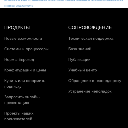
Эксцетриситеты
эпюры по сечению пластин
ЭСПРИ
ЭСПРИ; основания и фундаменты; расчётное сопротивление грунта
основания; СП 22.13330.2016
ПРОДУКТЫ
СОПРОВОЖДЕНИЕ
Новые возможности
Техническая поддержка
Системы и процессоры
База знаний
Нормы Еврокод
Публикации
Конфигурации и цены
Учебный центр
Купить или оформить
Обращение в техподдержку
подписку
Устранение неполадок
Запросить онлайн-
презентацию
Проекты наших
пользователей