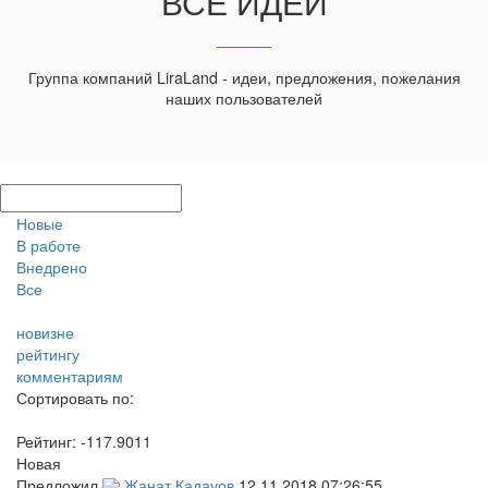
ВСЕ ИДЕИ
Группа компаний LiraLand - идеи, предложения, пожелания
наших пользователей
Новые
В работе
Внедрено
Все
новизне
рейтингу
комментариям
Сортировать по:
Рейтинг:
-117.9011
Новая
Предложил
Жанат Кадауов
12.11.2018 07:26:55