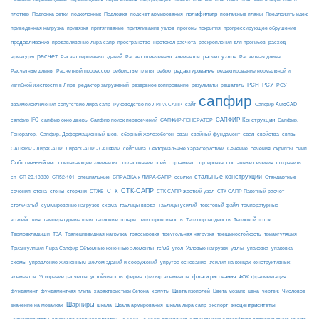
Подложка
полифильтр
плоттер
Подгонка сетки
подколонник
подсчет армирования
поэтажные планы
Предложить идею
приведенная нагрузка
привязка
притягивание
притягивание узлов
прогоны покрытия
прогрессирующее обрушение
продавливание
пространство
раскрепления для прогибов
продавливание лира сапр
Протокол расчета
расход
расчет
расчет узлов
Расчетная длина
арматуры
Расчет кирпичных зданий
Расчет отмеченных элементов
редактирование
Расчетные длины
Расчетный процессор
ребристые плиты
ребро
редактирование нормальной и
РСН
РСУ
изгибной жесткости в Лире
редактор загружений
резервное копирование
результаты
решатель
РСУ
сапфир
взаимоисключения сопутствие лира-сапр
Руководство по ЛИРА-САПР
сайт
Сапфир AutoCAD
САПФИР-Конструкции
сапфир IFC
сапфир окно дверь
Сапфир поиск пересечений
САПФИР-ГЕНЕРАТОР
Сапфир.
свая
Генератор.
Сапфир. Деформационный шов.
сборный железобетон
сваи
свайный фундамент
свойства
связь
сейсмика
Сечение
САПФИР - ЛираСАПР. ЛирасСАПР - САПФИР
Секториальные характеристики
сечения
скрипты
снип
Собственный вес
совпадающие элементы
согласование осей
сортамент
сортировка
составные сечения
сохранить
стальные конструкции
сп
СП 20.13330
СП52-101
специальные
СПРАВКА к ЛИРА-САПР
ссылки
Стандартные
СТК-САПР
стены
стержни
СТЖБ
СТК
сечения
стена
СТК-САПР жесткий узел
СТК-САПР Пакетный расчет
столбчатый
суммирование нагрузок
схема
таблицы ввода
Таблицы усилий
текстовый файл
температурные
воздействия
температурные швы
тепловые потери
теплопроводность
Теплопроводность. Тепловой поток.
ТЗА
триангуляция
Термовкладыши
Трапециевидная нагрузка
трассировка
треугольная нагрузка
трещиностойкость
узлы
Триангуляция Лира Сапфир Объемные конечные элементы
тс/м2
угол
Узловые нагрузки
упаковка
упаковка
упругое основание
схемы
управление жизненным циклом зданий и сооружений
Усилия на концах конструктивных
ферма
флаги рисования
элементов
Ускорение расчетов
устойчивость
фильтр элементов
ФОК
фрагментация
фундамент
фундаментная плита
характеристики бетона
хомуты
Цвета изополей
Цвета мозаик
цена
чертеж
Числовое
Шарниры
экспорт
эксцентриситеты
значение на мозаиках
шкала
Шкала армирования
шкала лира сапр