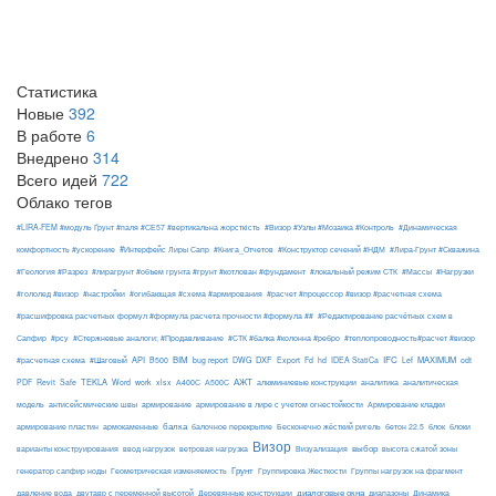
Статистика
Новые
392
В работе
6
Внедрено
314
Всего идей
722
Облако тегов
#LIRA-FEM #модуль Ґрунт #паля #СЕ57 #вертикальна жорсткість
#Визор #Узлы #Мозаика #Контроль
#Динамическая
#Интерфейс Лиры Сапр
комфортность #ускорение
#Книга_Отчетов
#Конструктор сечений #НДМ
#Лира-Грунт #Скважина
#Геология #Разрез
#лирагрунт #объем грунта #грунт #котлован #фундамент
#локальный режим СТК
#Массы
#Нагрузки
#гололед #визор
#настройки
#огибающая #схема #армирования
#расчет #процессор #визор #расчетная схема
#расшифровка расчетных формул #формула расчета прочности #формула ##
#Редактирование расчётных схем в
Сапфир
#рсу
#Стержневые аналоги; #Продавливание
#СТК #балка #колонна #ребро
#теплопроводность#расчет #визор
API
BIM
DXF
IFC
MAXIMUM
#расчетная схема
#Шаговый
B500
bug report
DWG
Export
Fd
hd
IDEA StatiCa
Lef
odt
АЖТ
TEKLA
PDF
Revit
Safe
Word
work
xlsx
А400С
А500С
алюминиевые конструкции
аналитика
аналитическая
армирование
модель
антисейсмические швы
армирование в лире с учетом огнестойкости
Армирование кладки
балка
блоки
армирование пластин
армокаменные
балочное перекрытие
Бесконечно жёсткий ригель
бетон 22.5
блок
Визор
Визуализация
выбор
варианты конструирования
ввод нагрузок
ветровая нагрузка
высота сжатой зоны
Грунт
генератор сапфир ноды
Геометрическая изменяемость
Группировка Жесткости
Группы нагрузок на фрагмент
диалоговые окна
давление вода
двутавр с переменной высотой
Деревянные конструкции
диапазоны
Динамика