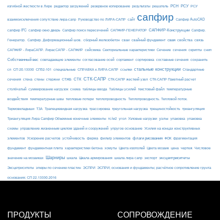
РСН
РСУ
изгибной жесткости в Лире
редактор загружений
резервное копирование
результаты
решатель
РСУ
сапфир
взаимоисключения сопутствие лира-сапр
Руководство по ЛИРА-САПР
сайт
Сапфир AutoCAD
САПФИР-Конструкции
сапфир IFC
сапфир окно дверь
Сапфир поиск пересечений
САПФИР-ГЕНЕРАТОР
Сапфир.
свая
Генератор.
Сапфир. Деформационный шов.
сборный железобетон
сваи
свайный фундамент
свойства
связь
сейсмика
Сечение
САПФИР - ЛираСАПР. ЛирасСАПР - САПФИР
Секториальные характеристики
сечения
скрипты
снип
Собственный вес
совпадающие элементы
согласование осей
сортамент
сортировка
составные сечения
сохранить
стальные конструкции
сп
СП 20.13330
СП52-101
специальные
СПРАВКА к ЛИРА-САПР
ссылки
Стандартные
СТК-САПР
стены
стержни
СТЖБ
СТК
сечения
стена
СТК-САПР жесткий узел
СТК-САПР Пакетный расчет
столбчатый
суммирование нагрузок
схема
таблицы ввода
Таблицы усилий
текстовый файл
температурные
воздействия
температурные швы
тепловые потери
теплопроводность
Теплопроводность. Тепловой поток.
ТЗА
триангуляция
Термовкладыши
Трапециевидная нагрузка
трассировка
треугольная нагрузка
трещиностойкость
узлы
Триангуляция Лира Сапфир Объемные конечные элементы
тс/м2
угол
Узловые нагрузки
упаковка
упаковка
упругое основание
схемы
управление жизненным циклом зданий и сооружений
Усилия на концах конструктивных
ферма
флаги рисования
элементов
Ускорение расчетов
устойчивость
фильтр элементов
ФОК
фрагментация
фундамент
фундаментная плита
характеристики бетона
хомуты
Цвета изополей
Цвета мозаик
цена
чертеж
Числовое
Шарниры
экспорт
эксцентриситеты
значение на мозаиках
шкала
Шкала армирования
шкала лира сапр
Эксцетриситеты
эпюры по сечению пластин
ЭСПРИ
ЭСПРИ; основания и фундаменты; расчётное сопротивление грунта
основания; СП 22.13330.2016
ПРОДУКТЫ
СОПРОВОЖДЕНИЕ