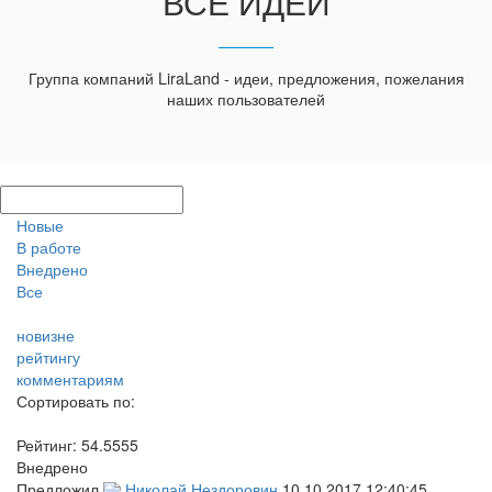
ВСЕ ИДЕИ
Группа компаний LiraLand - идеи, предложения, пожелания
наших пользователей
Новые
В работе
Внедрено
Все
новизне
рейтингу
комментариям
Сортировать по:
Рейтинг:
54.5555
Внедрено
Предложил
Николай Нездоровин
10.10.2017 12:40:45