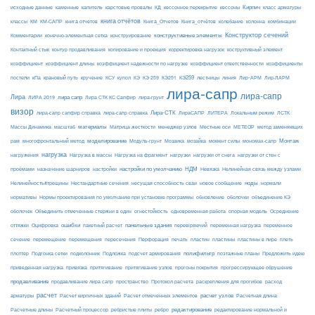
Кирпич
каменные
капитель
исходные данные
карстовые провалы
КД
кессонное перекрытие
кессоны
класс арматуры
книга отчётов
комбинации
классы
КМ
КМ-САПР
книга отчетов
Книга_Отчетов
Книга_отчётов
колебание
колонна
конструктивные элементы
Конструктор сечений
Комментарии
конечно-элементная сетка
конструирование
Контактный стык
контур продавливания
копирование и проекция
корректировка нагрузок
коструктивный элемент
коэффициент
коэффициент длины
коэффициент надежности по нагрузке
коэффициент ответственности
коэффициенты
КЭ259
линия
Лир-АРМ
постели
кПа
крановый путь
кручение
КСУ
купол
КЭ
КЭ 259
КЭ251
лестницы
Лир-ЛАРМ
лира-сапр
лира-сапр
Лира
лира сапр
ЛИРА 2019
Лира СТК КС Сапфир
лира-грунт
визор
Лира-СТК
лира-сапр сапфир справка
лира-сапр справка
ЛираСАПР
ЛИТЕРА
Локальным режим
ЛСТК
материалы
МЕТЕОР
Массы Динамика
масштаб
Матрица жесткости
менеджер узлов
Местные оси
метод заменяющих
моделирование
мозайка
Монтаж
рам
многофронтальный метод
Модуль-грунт
Мозаика
момент силы
мономах-сапр
нагрузка
Нагрузка на фрагмент
нагрузки
нагружения
Нагрузка в массы
нагрузки от снега
нагрузки от стен с
настройки по умолчанию
НДМ
проёмами
назначение шарниров
настройки
Невязка
Нелинейная связь между узлами
ноды
Нелинейность#трещины
Нестандартные сечения
несущая способность сваи
новое сообщение
нормали
нормативы
Нормы проектирования по умолчанию при установке программы
обновление
оболочки
объединение КЭ
огнестойкость
оболочек
Объединить отмеченные стержни в один
одновременная работа
опорная модель
Осреднение
ошибки
панельные здания
переменное
оттяжки
Оцифровка
пакетный расчет
перевіряючий
переменная нагрузка
сечение
перемещение
пластины в лире
перемещения
пересечения
Перфорация
печать
пластин
пластины
плеть
Подложка
полифильтр
плоттер
Подгонка сетки
подколонник
подсчет армирования
поэтажные планы
Предложить идею
приведенная нагрузка
привязка
притягивание
притягивание узлов
прогоны покрытия
прогрессирующее обрушение
продавливание
пространство
раскрепления для прогибов
продавливание лира сапр
Протокол расчета
расход
расчет
расчет узлов
Расчетная длина
арматуры
Расчет кирпичных зданий
Расчет отмеченных элементов
редактирование
Расчетные длины
Расчетный процессор
ребристые плиты
ребро
редактирование нормальной и