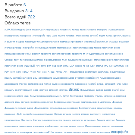
В работе
6
Внедрено
314
Всего идей
722
Облако тегов
#LIRA-FEM #модуль Ґрунт #паля #СЕ57 #вертикальна жорсткість
#Визор #Узлы #Мозаика #Контроль
#Динамическая
#Интерфейс Лиры Сапр
комфортность #ускорение
#Книга_Отчетов
#Конструктор сечений #НДМ
#Лира-Грунт #Скважина
#Геология #Разрез
#лирагрунт #объем грунта #грунт #котлован #фундамент
#локальный режим СТК
#Массы
#Нагрузки
#гололед #визор
#настройки
#огибающая #схема #армирования
#расчет #процессор #визор #расчетная схема
#расшифровка расчетных формул #формула расчета прочности #формула ##
#Редактирование расчётных схем в
Сапфир
#рсу
#Стержневые аналоги; #Продавливание
#СТК #балка #колонна #ребро
#теплопроводность#расчет #визор
API
BIM
DXF
IFC
MAXIMUM
#расчетная схема
#Шаговый
B500
bug report
DWG
Export
Fd
hd
IDEA StatiCa
Lef
odt
АЖТ
TEKLA
PDF
Revit
Safe
Word
work
xlsx
А400С
А500С
алюминиевые конструкции
аналитика
аналитическая
армирование
модель
антисейсмические швы
армирование в лире с учетом огнестойкости
Армирование кладки
балка
блоки
армирование пластин
армокаменные
балочное перекрытие
Бесконечно жёсткий ригель
бетон 22.5
блок
Визор
Визуализация
выбор
варианты конструирования
ввод нагрузок
ветровая нагрузка
высота сжатой зоны
Грунт
генератор сапфир ноды
Геометрическая изменяемость
Группировка Жесткости
Группы нагрузок на фрагмент
диалоговые окна
давление вода
двутавр с переменной высотой
Деревянные конструкции
диапазоны
Динамика
Динамика по модулю
длина
Документатор
дополнительные сочетания
Дополнительные характеристики
единицы
ЖБК
железобетонные конструкции
Жесткая вставка
жесткие вставки
жесткости
измерения
жесткостные
Жесткость
Жесткость параметрических сечений
загружения
Заданное
характеристики
жёсткости
Задание нагрузок
армирование
изополя
импорт
инженерная
закрепление
измерение
изображения
иконка
Импорт горячих клавиш
интерфейс
нелинейность
инженерная нелинейность 2
Инструмент
интегральная величина усилий
интеполяция