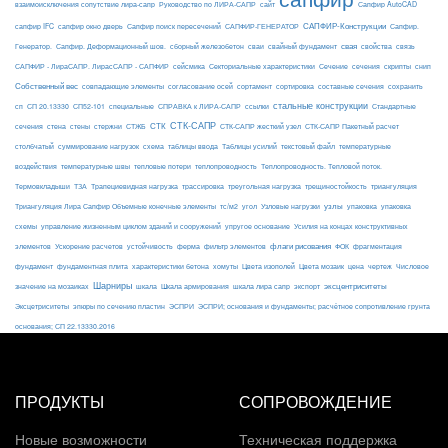
взаимоисключения сопутствие лира-сапр
Руководство по ЛИРА-САПР
сайт
Сапфир AutoCAD
САПФИР-Конструкции
сапфир IFC
сапфир окно дверь
Сапфир поиск пересечений
САПФИР-ГЕНЕРАТОР
Сапфир.
свая
Генератор.
Сапфир. Деформационный шов.
сборный железобетон
сваи
свайный фундамент
свойства
связь
сейсмика
Сечение
САПФИР - ЛираСАПР. ЛирасСАПР - САПФИР
Секториальные характеристики
сечения
скрипты
снип
Собственный вес
совпадающие элементы
согласование осей
сортамент
сортировка
составные сечения
сохранить
стальные конструкции
сп
СП 20.13330
СП52-101
специальные
СПРАВКА к ЛИРА-САПР
ссылки
Стандартные
СТК-САПР
стены
стержни
СТЖБ
СТК
сечения
стена
СТК-САПР жесткий узел
СТК-САПР Пакетный расчет
столбчатый
суммирование нагрузок
схема
таблицы ввода
Таблицы усилий
текстовый файл
температурные
воздействия
температурные швы
тепловые потери
теплопроводность
Теплопроводность. Тепловой поток.
ТЗА
триангуляция
Термовкладыши
Трапециевидная нагрузка
трассировка
треугольная нагрузка
трещиностойкость
узлы
Триангуляция Лира Сапфир Объемные конечные элементы
тс/м2
угол
Узловые нагрузки
упаковка
упаковка
упругое основание
схемы
управление жизненным циклом зданий и сооружений
Усилия на концах конструктивных
ферма
флаги рисования
элементов
Ускорение расчетов
устойчивость
фильтр элементов
ФОК
фрагментация
фундамент
фундаментная плита
характеристики бетона
хомуты
Цвета изополей
Цвета мозаик
цена
чертеж
Числовое
Шарниры
экспорт
эксцентриситеты
значение на мозаиках
шкала
Шкала армирования
шкала лира сапр
Эксцетриситеты
эпюры по сечению пластин
ЭСПРИ
ЭСПРИ; основания и фундаменты; расчётное сопротивление грунта
основания; СП 22.13330.2016
ПРОДУКТЫ
СОПРОВОЖДЕНИЕ
Новые возможности
Техническая поддержка