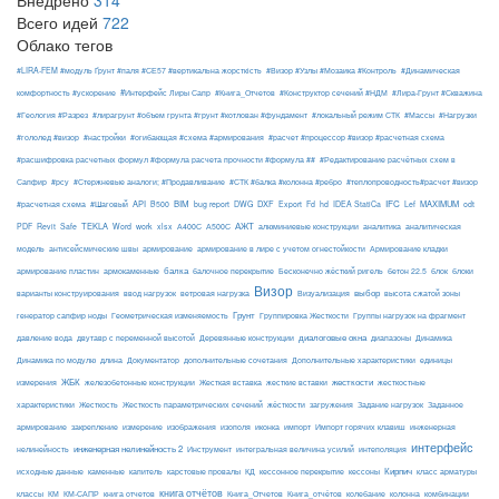
Внедрено
314
Всего идей
722
Облако тегов
#LIRA-FEM #модуль Ґрунт #паля #СЕ57 #вертикальна жорсткість
#Визор #Узлы #Мозаика #Контроль
#Динамическая
#Интерфейс Лиры Сапр
комфортность #ускорение
#Книга_Отчетов
#Конструктор сечений #НДМ
#Лира-Грунт #Скважина
#Геология #Разрез
#лирагрунт #объем грунта #грунт #котлован #фундамент
#локальный режим СТК
#Массы
#Нагрузки
#гололед #визор
#настройки
#огибающая #схема #армирования
#расчет #процессор #визор #расчетная схема
#расшифровка расчетных формул #формула расчета прочности #формула ##
#Редактирование расчётных схем в
Сапфир
#рсу
#Стержневые аналоги; #Продавливание
#СТК #балка #колонна #ребро
#теплопроводность#расчет #визор
API
BIM
DXF
IFC
MAXIMUM
#расчетная схема
#Шаговый
B500
bug report
DWG
Export
Fd
hd
IDEA StatiCa
Lef
odt
АЖТ
TEKLA
PDF
Revit
Safe
Word
work
xlsx
А400С
А500С
алюминиевые конструкции
аналитика
аналитическая
армирование
модель
антисейсмические швы
армирование в лире с учетом огнестойкости
Армирование кладки
балка
блоки
армирование пластин
армокаменные
балочное перекрытие
Бесконечно жёсткий ригель
бетон 22.5
блок
Визор
Визуализация
выбор
варианты конструирования
ввод нагрузок
ветровая нагрузка
высота сжатой зоны
Грунт
генератор сапфир ноды
Геометрическая изменяемость
Группировка Жесткости
Группы нагрузок на фрагмент
диалоговые окна
давление вода
двутавр с переменной высотой
Деревянные конструкции
диапазоны
Динамика
Динамика по модулю
длина
Документатор
дополнительные сочетания
Дополнительные характеристики
единицы
ЖБК
железобетонные конструкции
Жесткая вставка
жесткие вставки
жесткости
измерения
жесткостные
Жесткость
Жесткость параметрических сечений
загружения
Заданное
характеристики
жёсткости
Задание нагрузок
армирование
изополя
импорт
инженерная
закрепление
измерение
изображения
иконка
Импорт горячих клавиш
интерфейс
нелинейность
инженерная нелинейность 2
Инструмент
интегральная величина усилий
интеполяция
Кирпич
каменные
капитель
исходные данные
карстовые провалы
КД
кессонное перекрытие
кессоны
класс арматуры
книга отчётов
комбинации
классы
КМ
КМ-САПР
книга отчетов
Книга_Отчетов
Книга_отчётов
колебание
колонна