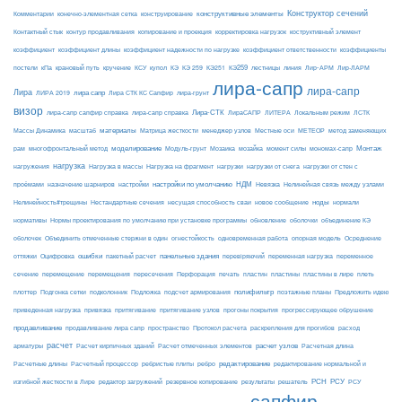
конструктивные элементы
Конструктор сечений
Комментарии
конечно-элементная сетка
конструирование
Контактный стык
контур продавливания
копирование и проекция
корректировка нагрузок
коструктивный элемент
коэффициент
коэффициент длины
коэффициент надежности по нагрузке
коэффициент ответственности
коэффициенты
КЭ259
линия
Лир-АРМ
постели
кПа
крановый путь
кручение
КСУ
купол
КЭ
КЭ 259
КЭ251
лестницы
Лир-ЛАРМ
лира-сапр
лира-сапр
Лира
лира сапр
ЛИРА 2019
Лира СТК КС Сапфир
лира-грунт
визор
Лира-СТК
лира-сапр сапфир справка
лира-сапр справка
ЛираСАПР
ЛИТЕРА
Локальным режим
ЛСТК
материалы
МЕТЕОР
Массы Динамика
масштаб
Матрица жесткости
менеджер узлов
Местные оси
метод заменяющих
моделирование
мозайка
Монтаж
рам
многофронтальный метод
Модуль-грунт
Мозаика
момент силы
мономах-сапр
нагрузка
Нагрузка на фрагмент
нагрузки
нагружения
Нагрузка в массы
нагрузки от снега
нагрузки от стен с
настройки по умолчанию
НДМ
проёмами
назначение шарниров
настройки
Невязка
Нелинейная связь между узлами
ноды
Нелинейность#трещины
Нестандартные сечения
несущая способность сваи
новое сообщение
нормали
нормативы
Нормы проектирования по умолчанию при установке программы
обновление
оболочки
объединение КЭ
огнестойкость
оболочек
Объединить отмеченные стержни в один
одновременная работа
опорная модель
Осреднение
ошибки
панельные здания
переменное
оттяжки
Оцифровка
пакетный расчет
перевіряючий
переменная нагрузка
сечение
перемещение
пластины в лире
перемещения
пересечения
Перфорация
печать
пластин
пластины
плеть
Подложка
полифильтр
плоттер
Подгонка сетки
подколонник
подсчет армирования
поэтажные планы
Предложить идею
приведенная нагрузка
привязка
притягивание
притягивание узлов
прогоны покрытия
прогрессирующее обрушение
продавливание
пространство
раскрепления для прогибов
продавливание лира сапр
Протокол расчета
расход
расчет
расчет узлов
Расчетная длина
арматуры
Расчет кирпичных зданий
Расчет отмеченных элементов
редактирование
Расчетные длины
Расчетный процессор
ребристые плиты
ребро
редактирование нормальной и
РСН
РСУ
изгибной жесткости в Лире
редактор загружений
резервное копирование
результаты
решатель
РСУ
сапфир