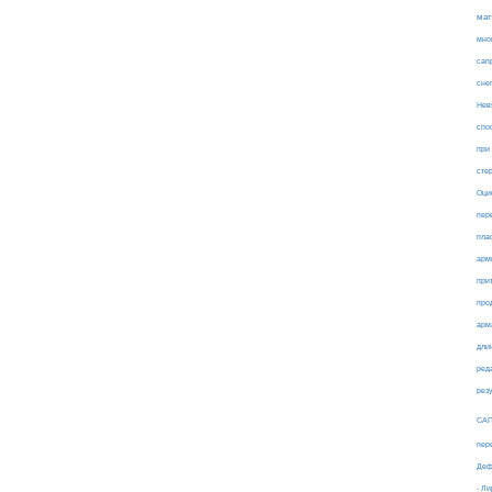
мат
мно
сап
сне
Нев
спо
при
сте
Оци
пер
пла
арм
при
про
арм
дли
ред
рез
СА
пер
Деф
- Л