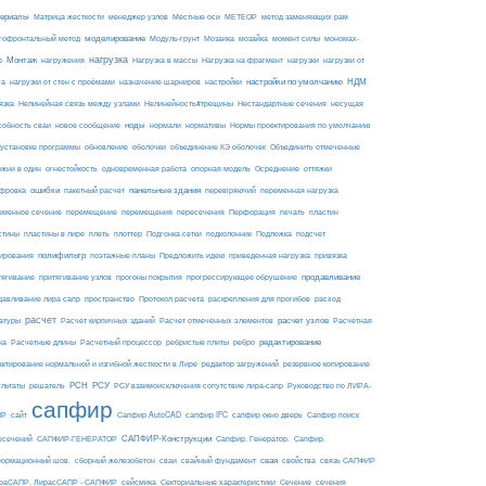
ериалы
МЕТЕОР
Матрица жесткости
менеджер узлов
Местные оси
метод заменяющих рам
моделирование
мозайка
гофронтальный метод
Модуль-грунт
Мозаика
момент силы
мономах-
нагрузка
Монтаж
Нагрузка на фрагмент
нагрузки
р
нагружения
Нагрузка в массы
нагрузки от
настройки по умолчанию
НДМ
га
нагрузки от стен с проёмами
назначение шарниров
настройки
язка
Нелинейная связь между узлами
Нелинейность#трещины
Нестандартные сечения
несущая
ноды
собность сваи
новое сообщение
нормали
нормативы
Нормы проектирования по умолчанию
 установке программы
обновление
оболочки
объединение КЭ оболочек
Объединить отмеченные
огнестойкость
ржни в один
одновременная работа
опорная модель
Осреднение
оттяжки
ошибки
панельные здания
фровка
пакетный расчет
перевіряючий
переменная нагрузка
еменное сечение
перемещение
перемещения
пересечения
Перфорация
печать
пластин
пластины в лире
Подложка
стины
плеть
плоттер
Подгонка сетки
подколонник
подсчет
полифильтр
ирования
поэтажные планы
Предложить идею
приведенная нагрузка
привязка
продавливание
тягивание
притягивание узлов
прогоны покрытия
прогрессирующее обрушение
пространство
раскрепления для прогибов
давливание лира сапр
Протокол расчета
расход
расчет
расчет узлов
Расчетная
атуры
Расчет кирпичных зданий
Расчет отмеченных элементов
на
редактирование
Расчетные длины
Расчетный процессор
ребристые плиты
ребро
актирование нормальной и изгибной жесткости в Лире
редактор загружений
резервное копирование
РСН
РСУ
ультаты
решатель
РСУ взаимоисключения сопутствие лира-сапр
Руководство по ЛИРА-
сапфир
ПР
сайт
Сапфир AutoCAD
сапфир IFC
сапфир окно дверь
Сапфир поиск
САПФИР-Конструкции
есечений
САПФИР-ГЕНЕРАТОР
Сапфир. Генератор.
Сапфир.
свая
ормационный шов.
сборный железобетон
сваи
свайный фундамент
свойства
связь САПФИР
сейсмика
Сечение
ираСАПР. ЛирасСАПР - САПФИР
Секториальные характеристики
сечения