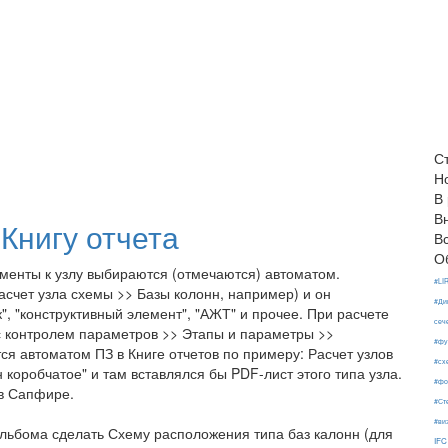
С
Н
В
В
Книгу отчета
В
О
менты к узлу выбираются (отмечаются) автоматом.
#LI
асчет узла схемы >> Базы колонн, например) и он
#Ди
к", "конструктивный элемент", "АЖТ" и прочее. При расчете
сеч
 с контролем параметров >> Этапы и параметры >>
#фу
ся автоматом ПЗ в Книге отчетов по примеру: Расчет узлов
#сх
коробчатое" и там вставлялся бы PDF-лист этого типа узла.
#фо
 в Сапфире.
#Ст
#ви
альбома сделать Схему расположения типа баз калонн (для
IFC