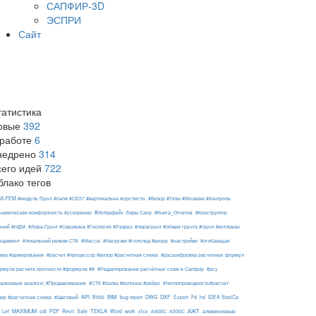
САПФИР-3D
ЭСПРИ
Сайт
татистика
овые
392
 работе
6
недрено
314
сего идей
722
блако тегов
RA-FEM #модуль Ґрунт #паля #СЕ57 #вертикальна жорсткість
#Визор #Узлы #Мозаика #Контроль
#Интерфейс Лиры Сапр
намическая комфортность #ускорение
#Книга_Отчетов
#Конструктор
ений #НДМ
#Лира-Грунт #Скважина #Геология #Разрез
#лирагрунт #объем грунта #грунт #котлован
ндамент
#локальный режим СТК
#Массы
#Нагрузки #гололед #визор
#настройки
#огибающая
ема #армирования
#расчет #процессор #визор #расчетная схема
#расшифровка расчетных формул
рмула расчета прочности #формула ##
#Редактирование расчётных схем в Сапфир
#рсу
ержневые аналоги; #Продавливание
#СТК #балка #колонна #ребро
#теплопроводность#расчет
API
BIM
DXF
зор #расчетная схема
#Шаговый
B500
bug report
DWG
Export
Fd
hd
IDEA StatiCa
АЖТ
MAXIMUM
TEKLA
Lef
odt
PDF
Revit
Safe
Word
work
xlsx
А400С
А500С
алюминиевые