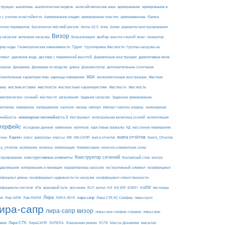
армирование
струкции
аналитика
аналитическая модель
антисейсмические швы
армирование в
балка
е с учетом огнестойкости
Армирование кладки
армирование пластин
армокаменные
блоки
очное перекрытие
Бесконечно жёсткий ригель
бетон 22.5
блок
варианты конструирования
Визор
Визуализация
выбор
д нагрузок
ветровая нагрузка
высота сжатой зоны
генератор
Грунт
фир ноды
Геометрическая изменяемость
Группировка Жесткости
Группы нагрузок на
диалоговые окна
гмент
давление вода
двутавр с переменной высотой
Деревянные конструкции
пазоны
Динамика
Динамика по модулю
длина
Документатор
дополнительные сочетания
ЖБК
железобетонные конструкции
Жесткая
олнительные характеристики
единицы измерения
авка
жесткие вставки
жесткости
Жесткость
Жесткость
жесткостные характеристики
аметрических сечений
загружения
Заданное армирование
жёсткости
Задание нагрузок
изополя
импорт
инженерная
репление
измерение
изображения
иконка
Импорт горячих клавиш
инейность
инженерная нелинейность 2
Инструмент
интегральная величина усилий
интеполяция
терфейс
каменные
капитель
исходные данные
карстовые провалы
КД
кессонное перекрытие
Кирпич
книга отчётов
соны
класс арматуры
классы
КМ
КМ-САПР
книга отчетов
Книга_Отчетов
комбинации
га_отчётов
колебание
колонна
Комментарии
конечно-элементная сетка
конструктивные элементы
Конструктор сечений
Контактный стык
струирование
контур
давливания
копирование и проекция
корректировка нагрузок
коструктивный элемент
коэффициент
ффициент длины
коэффициент надежности по нагрузке
коэффициент ответственности
КЭ259
ффициенты постели
кПа
крановый путь
кручение
КСУ
купол
КЭ
КЭ 259
КЭ251
лестницы
Лира
ия
Лир-АРМ
лира сапр
Лир-ЛАРМ
ЛИРА 2019
Лира СТК КС Сапфир
лира-грунт
ира-сапр
лира-сапр визор
лира-сапр сапфир справка
лира-сапр
Лира-СТК
авка
ЛираСАПР
ЛИТЕРА
Локальным режим
ЛСТК
Массы Динамика
масштаб