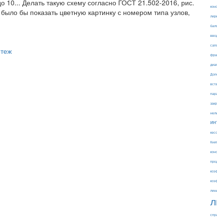
о 10... Делать такую схему согласно ГОСТ 21.502-2016, рис.
кон
 было бы показать цветную картинку с номером типа узлов,
лир
бал
вво
сап
ртеж
фра
диа
Доп
вст
пар
зак
нел
ин
кес
Кни
кон
про
коэ
коэ
лин
л
спр