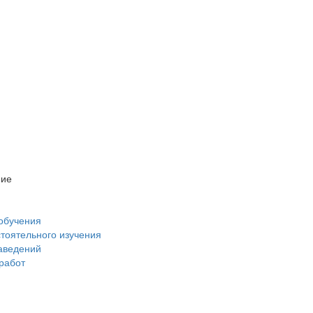
ние
обучения
стоятельного изучения
аведений
 работ