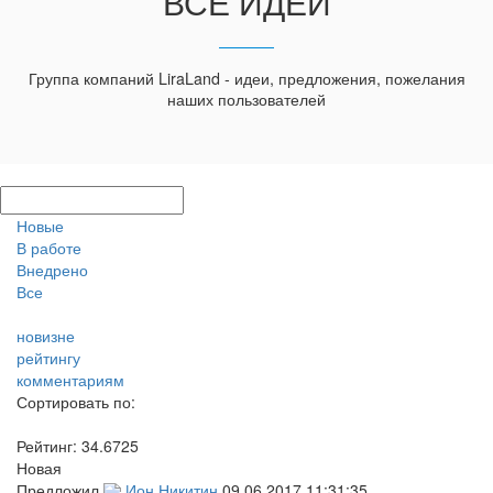
ВСЕ ИДЕИ
Группа компаний LiraLand - идеи, предложения, пожелания
наших пользователей
Новые
В работе
Внедрено
Все
новизне
рейтингу
комментариям
Сортировать по:
Рейтинг:
34.6725
Новая
Предложил
Ион Никитин
09.06.2017 11:31:35