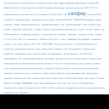
редактирование
Расчетные длины
Расчетный процессор
ребристые плиты
ребро
редактирование нормальной и
РСН
РСУ
изгибной жесткости в Лире
редактор загружений
резервное копирование
результаты
решатель
РСУ
сапфир
взаимоисключения сопутствие лира-сапр
Руководство по ЛИРА-САПР
сайт
Сапфир AutoCAD
САПФИР-Конструкции
сапфир IFC
сапфир окно дверь
Сапфир поиск пересечений
САПФИР-ГЕНЕРАТОР
Сапфир.
свая
Генератор.
Сапфир. Деформационный шов.
сборный железобетон
сваи
свайный фундамент
свойства
связь
сейсмика
Сечение
САПФИР - ЛираСАПР. ЛирасСАПР - САПФИР
Секториальные характеристики
сечения
скрипты
снип
Собственный вес
совпадающие элементы
согласование осей
сортамент
сортировка
составные сечения
сохранить
стальные конструкции
сп
СП 20.13330
СП52-101
специальные
СПРАВКА к ЛИРА-САПР
ссылки
Стандартные
СТК-САПР
стены
стержни
СТЖБ
СТК
сечения
стена
СТК-САПР жесткий узел
СТК-САПР Пакетный расчет
столбчатый
суммирование нагрузок
схема
таблицы ввода
Таблицы усилий
текстовый файл
температурные
воздействия
температурные швы
тепловые потери
теплопроводность
Теплопроводность. Тепловой поток.
ТЗА
триангуляция
Термовкладыши
Трапециевидная нагрузка
трассировка
треугольная нагрузка
трещиностойкость
узлы
Триангуляция Лира Сапфир Объемные конечные элементы
тс/м2
угол
Узловые нагрузки
упаковка
упаковка
упругое основание
схемы
управление жизненным циклом зданий и сооружений
Усилия на концах конструктивных
ферма
флаги рисования
элементов
Ускорение расчетов
устойчивость
фильтр элементов
ФОК
фрагментация
фундамент
фундаментная плита
характеристики бетона
хомуты
Цвета изополей
Цвета мозаик
цена
чертеж
Числовое
Шарниры
экспорт
эксцентриситеты
значение на мозаиках
шкала
Шкала армирования
шкала лира сапр
Эксцетриситеты
эпюры по сечению пластин
ЭСПРИ
ЭСПРИ; основания и фундаменты; расчётное сопротивление грунта
основания; СП 22.13330.2016