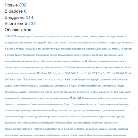
Новые
392
В работе
6
Внедрено
314
Всего идей
722
Облако тегов
#LIRA-FEM #модуль Ґрунт #паля #СЕ57 #вертикальна жорсткість
#Визор #Узлы #Мозаика #Контроль
#Динамическая
#Интерфейс Лиры Сапр
комфортность #ускорение
#Книга_Отчетов
#Конструктор сечений #НДМ
#Лира-Грунт #Скважина
#Геология #Разрез
#лирагрунт #объем грунта #грунт #котлован #фундамент
#локальный режим СТК
#Массы
#Нагрузки
#гололед #визор
#настройки
#огибающая #схема #армирования
#расчет #процессор #визор #расчетная схема
#расшифровка расчетных формул #формула расчета прочности #формула ##
#Редактирование расчётных схем в
Сапфир
#рсу
#Стержневые аналоги; #Продавливание
#СТК #балка #колонна #ребро
#теплопроводность#расчет #визор
API
BIM
DXF
IFC
MAXIMUM
#расчетная схема
#Шаговый
B500
bug report
DWG
Export
Fd
hd
IDEA StatiCa
Lef
odt
АЖТ
TEKLA
PDF
Revit
Safe
Word
work
xlsx
А400С
А500С
алюминиевые конструкции
аналитика
аналитическая
армирование
модель
антисейсмические швы
армирование в лире с учетом огнестойкости
Армирование кладки
балка
блоки
армирование пластин
армокаменные
балочное перекрытие
Бесконечно жёсткий ригель
бетон 22.5
блок
Визор
Визуализация
выбор
варианты конструирования
ввод нагрузок
ветровая нагрузка
высота сжатой зоны
Грунт
генератор сапфир ноды
Геометрическая изменяемость
Группировка Жесткости
Группы нагрузок на фрагмент
диалоговые окна
давление вода
двутавр с переменной высотой
Деревянные конструкции
диапазоны
Динамика
Динамика по модулю
длина
Документатор
дополнительные сочетания
Дополнительные характеристики
единицы
ЖБК
железобетонные конструкции
Жесткая вставка
жесткие вставки
жесткости
измерения
жесткостные
Жесткость
Жесткость параметрических сечений
загружения
Заданное
характеристики
жёсткости
Задание нагрузок
армирование
изополя
импорт
инженерная
закрепление
измерение
изображения
иконка
Импорт горячих клавиш