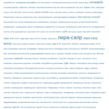
интерфейс
нелинейность
инженерная нелинейность 2
Инструмент
интегральная величина усилий
интеполяция
Кирпич
каменные
капитель
исходные данные
карстовые провалы
КД
кессонное перекрытие
кессоны
класс арматуры
книга отчётов
комбинации
классы
КМ
КМ-САПР
книга отчетов
Книга_Отчетов
Книга_отчётов
колебание
колонна
конструктивные элементы
Конструктор сечений
Комментарии
конечно-элементная сетка
конструирование
Контактный стык
контур продавливания
копирование и проекция
корректировка нагрузок
коструктивный элемент
коэффициент
коэффициент длины
коэффициент надежности по нагрузке
коэффициент ответственности
коэффициенты
КЭ259
линия
Лир-АРМ
постели
кПа
крановый путь
кручение
КСУ
купол
КЭ
КЭ 259
КЭ251
лестницы
Лир-ЛАРМ
лира-сапр
лира-сапр
Лира
лира сапр
ЛИРА 2019
Лира СТК КС Сапфир
лира-грунт
визор
Лира-СТК
лира-сапр сапфир справка
лира-сапр справка
ЛираСАПР
ЛИТЕРА
Локальным режим
ЛСТК
материалы
МЕТЕОР
Массы Динамика
масштаб
Матрица жесткости
менеджер узлов
Местные оси
метод заменяющих
моделирование
мозайка
Монтаж
рам
многофронтальный метод
Модуль-грунт
Мозаика
момент силы
мономах-сапр
нагрузка
Нагрузка на фрагмент
нагрузки
нагружения
Нагрузка в массы
нагрузки от снега
нагрузки от стен с
настройки по умолчанию
НДМ
проёмами
назначение шарниров
настройки
Невязка
Нелинейная связь между узлами
ноды
Нелинейность#трещины
Нестандартные сечения
несущая способность сваи
новое сообщение
нормали
нормативы
Нормы проектирования по умолчанию при установке программы
обновление
оболочки
объединение КЭ
огнестойкость
оболочек
Объединить отмеченные стержни в один
одновременная работа
опорная модель
Осреднение
ошибки
панельные здания
переменное
оттяжки
Оцифровка
пакетный расчет
перевіряючий
переменная нагрузка
сечение
перемещение
пластины в лире
перемещения
пересечения
Перфорация
печать
пластин
пластины
плеть
Подложка
полифильтр
плоттер
Подгонка сетки
подколонник
подсчет армирования
поэтажные планы
Предложить идею
приведенная нагрузка
привязка
притягивание
притягивание узлов
прогоны покрытия
прогрессирующее обрушение
продавливание
пространство
раскрепления для прогибов
продавливание лира сапр
Протокол расчета
расход
расчет
расчет узлов
Расчетная длина
арматуры
Расчет кирпичных зданий
Расчет отмеченных элементов