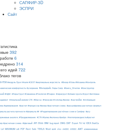
САПФИР-3D
ЭСПРИ
Сайт
татистика
овые
392
 работе
6
недрено
314
сего идей
722
блако тегов
RA-FEM #модуль Ґрунт #паля #СЕ57 #вертикальна жорсткість
#Визор #Узлы #Мозаика #Контроль
#Интерфейс Лиры Сапр
намическая комфортность #ускорение
#Книга_Отчетов
#Конструктор
ений #НДМ
#Лира-Грунт #Скважина #Геология #Разрез
#лирагрунт #объем грунта #грунт #котлован
ндамент
#локальный режим СТК
#Массы
#Нагрузки #гололед #визор
#настройки
#огибающая
ема #армирования
#расчет #процессор #визор #расчетная схема
#расшифровка расчетных формул
рмула расчета прочности #формула ##
#Редактирование расчётных схем в Сапфир
#рсу
ержневые аналоги; #Продавливание
#СТК #балка #колонна #ребро
#теплопроводность#расчет
API
BIM
DXF
зор #расчетная схема
#Шаговый
B500
bug report
DWG
Export
Fd
hd
IDEA StatiCa
АЖТ
MAXIMUM
TEKLA
Lef
odt
PDF
Revit
Safe
Word
work
xlsx
А400С
А500С
алюминиевые