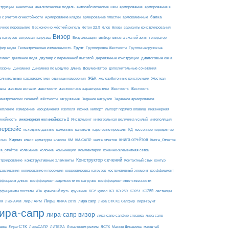
армирование
струкции
аналитика
аналитическая модель
антисейсмические швы
армирование в
балка
е с учетом огнестойкости
Армирование кладки
армирование пластин
армокаменные
блоки
очное перекрытие
Бесконечно жёсткий ригель
бетон 22.5
блок
варианты конструирования
Визор
Визуализация
выбор
д нагрузок
ветровая нагрузка
высота сжатой зоны
генератор
Грунт
фир ноды
Геометрическая изменяемость
Группировка Жесткости
Группы нагрузок на
диалоговые окна
гмент
давление вода
двутавр с переменной высотой
Деревянные конструкции
пазоны
Динамика
Динамика по модулю
длина
Документатор
дополнительные сочетания
ЖБК
железобетонные конструкции
Жесткая
олнительные характеристики
единицы измерения
авка
жесткие вставки
жесткости
Жесткость
Жесткость
жесткостные характеристики
аметрических сечений
загружения
Заданное армирование
жёсткости
Задание нагрузок
изополя
импорт
инженерная
репление
измерение
изображения
иконка
Импорт горячих клавиш
инейность
инженерная нелинейность 2
Инструмент
интегральная величина усилий
интеполяция
терфейс
каменные
капитель
исходные данные
карстовые провалы
КД
кессонное перекрытие
Кирпич
книга отчётов
соны
класс арматуры
классы
КМ
КМ-САПР
книга отчетов
Книга_Отчетов
комбинации
га_отчётов
колебание
колонна
Комментарии
конечно-элементная сетка
конструктивные элементы
Конструктор сечений
Контактный стык
струирование
контур
давливания
копирование и проекция
корректировка нагрузок
коструктивный элемент
коэффициент
ффициент длины
коэффициент надежности по нагрузке
коэффициент ответственности
КЭ259
ффициенты постели
кПа
крановый путь
кручение
КСУ
купол
КЭ
КЭ 259
КЭ251
лестницы
Лира
ия
Лир-АРМ
лира сапр
Лир-ЛАРМ
ЛИРА 2019
Лира СТК КС Сапфир
лира-грунт
ира-сапр
лира-сапр визор
лира-сапр сапфир справка
лира-сапр
Лира-СТК
авка
ЛираСАПР
ЛИТЕРА
Локальным режим
ЛСТК
Массы Динамика
масштаб