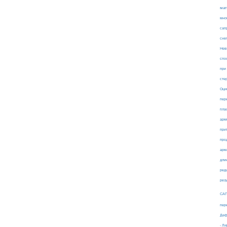
мат
мно
сап
сне
Нев
спо
при
сте
Оци
пер
пла
арм
при
про
арм
дли
ред
рез
СА
пер
Деф
- Л