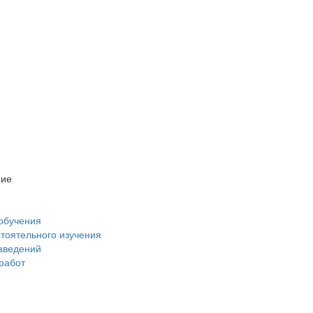
ние
обучения
стоятельного изучения
аведений
 работ