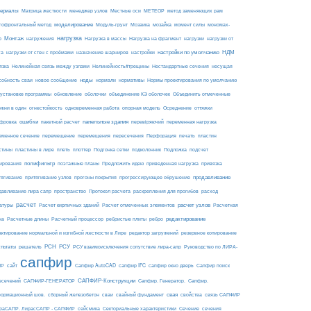
ериалы
МЕТЕОР
Матрица жесткости
менеджер узлов
Местные оси
метод заменяющих рам
моделирование
мозайка
гофронтальный метод
Модуль-грунт
Мозаика
момент силы
мономах-
нагрузка
Монтаж
Нагрузка на фрагмент
нагрузки
р
нагружения
Нагрузка в массы
нагрузки от
настройки по умолчанию
НДМ
га
нагрузки от стен с проёмами
назначение шарниров
настройки
язка
Нелинейная связь между узлами
Нелинейность#трещины
Нестандартные сечения
несущая
ноды
собность сваи
новое сообщение
нормали
нормативы
Нормы проектирования по умолчанию
 установке программы
обновление
оболочки
объединение КЭ оболочек
Объединить отмеченные
огнестойкость
ржни в один
одновременная работа
опорная модель
Осреднение
оттяжки
ошибки
панельные здания
фровка
пакетный расчет
перевіряючий
переменная нагрузка
еменное сечение
перемещение
перемещения
пересечения
Перфорация
печать
пластин
пластины в лире
Подложка
стины
плеть
плоттер
Подгонка сетки
подколонник
подсчет
полифильтр
ирования
поэтажные планы
Предложить идею
приведенная нагрузка
привязка
продавливание
тягивание
притягивание узлов
прогоны покрытия
прогрессирующее обрушение
пространство
раскрепления для прогибов
давливание лира сапр
Протокол расчета
расход
расчет
расчет узлов
Расчетная
атуры
Расчет кирпичных зданий
Расчет отмеченных элементов
на
редактирование
Расчетные длины
Расчетный процессор
ребристые плиты
ребро
актирование нормальной и изгибной жесткости в Лире
редактор загружений
резервное копирование
РСН
РСУ
ультаты
решатель
РСУ взаимоисключения сопутствие лира-сапр
Руководство по ЛИРА-
сапфир
ПР
сайт
Сапфир AutoCAD
сапфир IFC
сапфир окно дверь
Сапфир поиск
САПФИР-Конструкции
есечений
САПФИР-ГЕНЕРАТОР
Сапфир. Генератор.
Сапфир.
свая
ормационный шов.
сборный железобетон
сваи
свайный фундамент
свойства
связь САПФИР
сейсмика
Сечение
ираСАПР. ЛирасСАПР - САПФИР
Секториальные характеристики
сечения