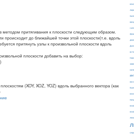
кон
лир
бал
вво
сап
 методом притягивания к плоскости следующим образом.
фра
и происходит до ближайшей точки этой плоскости(т.е. вдоль
диа
ебуется притянуть узлы к произвольной плоскости вдоль
Доп
вст
оизвольной плоскости добавить на выбор:
пар
)
зак
нел
ин
кес
плоскостям (XOY, XOZ, YOZ) вдоль выбранного вектора (как
Кни
)
кон
ание
про
коэ
коэ
лин
л
спр