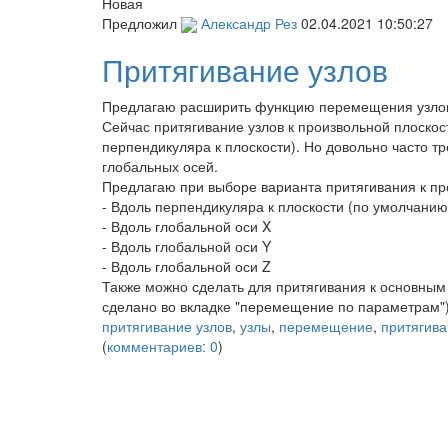
Новая
Предложил
Александр Рез
02.04.2021 10:50:27
Притягивание узлов
Предлагаю расширить функцию перемещения узлов
Сейчас притягивание узлов к произвольной плоскост
перпендикуляра к плоскости). Но довольно часто тр
глобальных осей.
Предлагаю при выборе варианта притягивания к пр
- Вдоль перпендикуляра к плоскости (по умолчанию
- Вдоль глобальной оси X
- Вдоль глобальной оси Y
- Вдоль глобальной оси Z
Также можно сделать для притягивания к основным 
сделано во вкладке "перемещение по параметрам"
притягивание узлов
,
узлы
,
перемещение
,
притягив
(
комментариев: 0
)