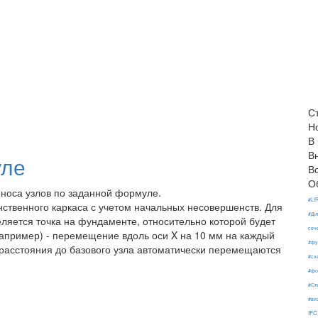
С
Н
В
В
уле
В
О
носа узлов по заданной формуле.
#LI
нственного каркаса с учетом начальных несовершенств. Для
#Ди
ляется точка на фундаменте, относительно которой будет
сеч
апример) - перемещение вдоль оси X на 10 мм на каждый
#фу
т расстояния до базового узла автоматически перемещаются
#сх
#фо
#Ст
#ви
IFC