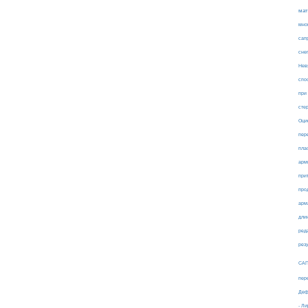
мат
мно
сап
сне
Нев
спо
при
сте
Оци
пер
пла
арм
при
про
арм
дли
ред
рез
СА
пер
Деф
- Л