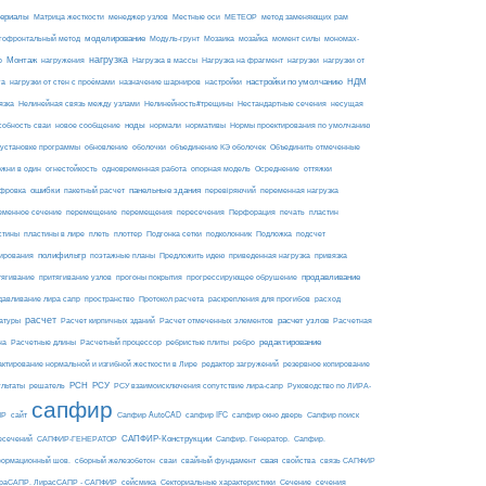
ериалы
МЕТЕОР
Матрица жесткости
менеджер узлов
Местные оси
метод заменяющих рам
моделирование
мозайка
гофронтальный метод
Модуль-грунт
Мозаика
момент силы
мономах-
нагрузка
Монтаж
Нагрузка на фрагмент
нагрузки
р
нагружения
Нагрузка в массы
нагрузки от
настройки по умолчанию
НДМ
га
нагрузки от стен с проёмами
назначение шарниров
настройки
язка
Нелинейная связь между узлами
Нелинейность#трещины
Нестандартные сечения
несущая
ноды
собность сваи
новое сообщение
нормали
нормативы
Нормы проектирования по умолчанию
 установке программы
обновление
оболочки
объединение КЭ оболочек
Объединить отмеченные
огнестойкость
ржни в один
одновременная работа
опорная модель
Осреднение
оттяжки
ошибки
панельные здания
фровка
пакетный расчет
перевіряючий
переменная нагрузка
еменное сечение
перемещение
перемещения
пересечения
Перфорация
печать
пластин
пластины в лире
Подложка
стины
плеть
плоттер
Подгонка сетки
подколонник
подсчет
полифильтр
ирования
поэтажные планы
Предложить идею
приведенная нагрузка
привязка
продавливание
тягивание
притягивание узлов
прогоны покрытия
прогрессирующее обрушение
пространство
раскрепления для прогибов
давливание лира сапр
Протокол расчета
расход
расчет
расчет узлов
Расчетная
атуры
Расчет кирпичных зданий
Расчет отмеченных элементов
на
редактирование
Расчетные длины
Расчетный процессор
ребристые плиты
ребро
актирование нормальной и изгибной жесткости в Лире
редактор загружений
резервное копирование
РСН
РСУ
ультаты
решатель
РСУ взаимоисключения сопутствие лира-сапр
Руководство по ЛИРА-
сапфир
ПР
сайт
Сапфир AutoCAD
сапфир IFC
сапфир окно дверь
Сапфир поиск
САПФИР-Конструкции
есечений
САПФИР-ГЕНЕРАТОР
Сапфир. Генератор.
Сапфир.
свая
ормационный шов.
сборный железобетон
сваи
свайный фундамент
свойства
связь САПФИР
сейсмика
Сечение
ираСАПР. ЛирасСАПР - САПФИР
Секториальные характеристики
сечения