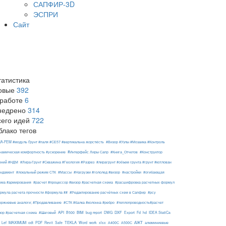
САПФИР-3D
ЭСПРИ
Сайт
татистика
овые
392
 работе
6
недрено
314
сего идей
722
блако тегов
RA-FEM #модуль Ґрунт #паля #СЕ57 #вертикальна жорсткість
#Визор #Узлы #Мозаика #Контроль
#Интерфейс Лиры Сапр
намическая комфортность #ускорение
#Книга_Отчетов
#Конструктор
ений #НДМ
#Лира-Грунт #Скважина #Геология #Разрез
#лирагрунт #объем грунта #грунт #котлован
ндамент
#локальный режим СТК
#Массы
#Нагрузки #гололед #визор
#настройки
#огибающая
ема #армирования
#расчет #процессор #визор #расчетная схема
#расшифровка расчетных формул
рмула расчета прочности #формула ##
#Редактирование расчётных схем в Сапфир
#рсу
ержневые аналоги; #Продавливание
#СТК #балка #колонна #ребро
#теплопроводность#расчет
API
BIM
DXF
зор #расчетная схема
#Шаговый
B500
bug report
DWG
Export
Fd
hd
IDEA StatiCa
АЖТ
MAXIMUM
TEKLA
Lef
odt
PDF
Revit
Safe
Word
work
xlsx
А400С
А500С
алюминиевые