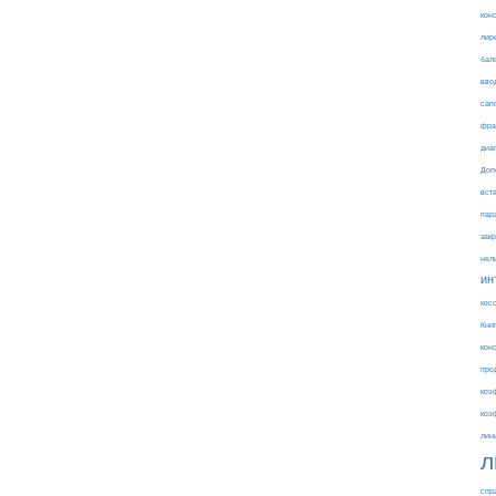
кон
лир
бал
вво
сап
фра
диа
Доп
вст
пар
зак
нел
ин
кес
Кни
кон
про
коэ
коэ
лин
л
спр