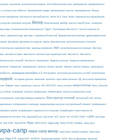
армирование
струкции
аналитика
аналитическая модель
антисейсмические швы
армирование в
балка
е с учетом огнестойкости
Армирование кладки
армирование пластин
армокаменные
блоки
очное перекрытие
Бесконечно жёсткий ригель
бетон 22.5
блок
варианты конструирования
Визор
Визуализация
выбор
д нагрузок
ветровая нагрузка
высота сжатой зоны
генератор
Грунт
фир ноды
Геометрическая изменяемость
Группировка Жесткости
Группы нагрузок на
диалоговые окна
гмент
давление вода
двутавр с переменной высотой
Деревянные конструкции
пазоны
Динамика
Динамика по модулю
длина
Документатор
дополнительные сочетания
ЖБК
железобетонные конструкции
Жесткая
олнительные характеристики
единицы измерения
авка
жесткие вставки
жесткости
Жесткость
Жесткость
жесткостные характеристики
аметрических сечений
загружения
Заданное армирование
жёсткости
Задание нагрузок
изополя
импорт
инженерная
репление
измерение
изображения
иконка
Импорт горячих клавиш
инейность
инженерная нелинейность 2
Инструмент
интегральная величина усилий
интеполяция
терфейс
каменные
капитель
исходные данные
карстовые провалы
КД
кессонное перекрытие
Кирпич
книга отчётов
соны
класс арматуры
классы
КМ
КМ-САПР
книга отчетов
Книга_Отчетов
комбинации
га_отчётов
колебание
колонна
Комментарии
конечно-элементная сетка
конструктивные элементы
Конструктор сечений
Контактный стык
струирование
контур
давливания
копирование и проекция
корректировка нагрузок
коструктивный элемент
коэффициент
ффициент длины
коэффициент надежности по нагрузке
коэффициент ответственности
КЭ259
ффициенты постели
кПа
крановый путь
кручение
КСУ
купол
КЭ
КЭ 259
КЭ251
лестницы
Лира
ия
Лир-АРМ
лира сапр
Лир-ЛАРМ
ЛИРА 2019
Лира СТК КС Сапфир
лира-грунт
ира-сапр
лира-сапр визор
лира-сапр сапфир справка
лира-сапр
Лира-СТК
авка
ЛираСАПР
ЛИТЕРА
Локальным режим
ЛСТК
Массы Динамика
масштаб