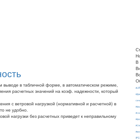
С
Н
В
В
ность
В
О
 выводе в табличной форме, в автоматическом режиме,
#LI
ления расчетных значений на коэф. надежности, который
#Ди
сеч
ния с ветровой нагрузкой (нормативной и расчетной) в
#фу
то не удобно.
#сх
овой нагрузки без расчетных приведет к неправильному
#фо
#Ст
#ви
IFC