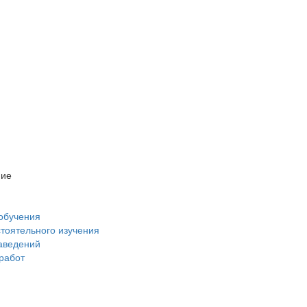
ние
обучения
стоятельного изучения
аведений
 работ