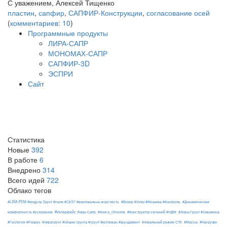
С уважением, Алексей Тищенко
пластин
,
сапфир
,
САПФИР-Конструкции
,
согласование осей
(
комментариев: 10
)
Программные продукты
ЛИРА-САПР
МОНОМАХ-САПР
САПФИР-3D
ЭСПРИ
Сайт
Статистика
Новые
392
В работе
6
Внедрено
314
Всего идей
722
Облако тегов
#LIRA-FEM #модуль Ґрунт #паля #СЕ57 #вертикальна жорсткість
#Визор #Узлы #Мозаика #Контроль
#Динамическая
#Интерфейс Лиры Сапр
комфортность #ускорение
#Книга_Отчетов
#Конструктор сечений #НДМ
#Лира-Грунт #Скважина
#Геология #Разрез
#лирагрунт #объем грунта #грунт #котлован #фундамент
#локальный режим СТК
#Массы
#Нагрузки