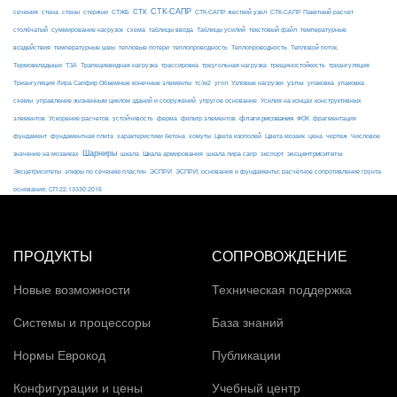
СТК-САПР
стены
стержни
СТЖБ
СТК
сечения
стена
СТК-САПР жесткий узел
СТК-САПР Пакетный расчет
столбчатый
суммирование нагрузок
схема
таблицы ввода
Таблицы усилий
текстовый файл
температурные
воздействия
температурные швы
тепловые потери
теплопроводность
Теплопроводность. Тепловой поток.
ТЗА
триангуляция
Термовкладыши
Трапециевидная нагрузка
трассировка
треугольная нагрузка
трещиностойкость
узлы
Триангуляция Лира Сапфир Объемные конечные элементы
тс/м2
угол
Узловые нагрузки
упаковка
упаковка
упругое основание
схемы
управление жизненным циклом зданий и сооружений
Усилия на концах конструктивных
ферма
флаги рисования
элементов
Ускорение расчетов
устойчивость
фильтр элементов
ФОК
фрагментация
фундамент
фундаментная плита
характеристики бетона
хомуты
Цвета изополей
Цвета мозаик
цена
чертеж
Числовое
Шарниры
экспорт
эксцентриситеты
значение на мозаиках
шкала
Шкала армирования
шкала лира сапр
Эксцетриситеты
эпюры по сечению пластин
ЭСПРИ
ЭСПРИ; основания и фундаменты; расчётное сопротивление грунта
основания; СП 22.13330.2016
ПРОДУКТЫ
СОПРОВОЖДЕНИЕ
Новые возможности
Техническая поддержка
Системы и процессоры
База знаний
Нормы Еврокод
Публикации
Конфигурации и цены
Учебный центр