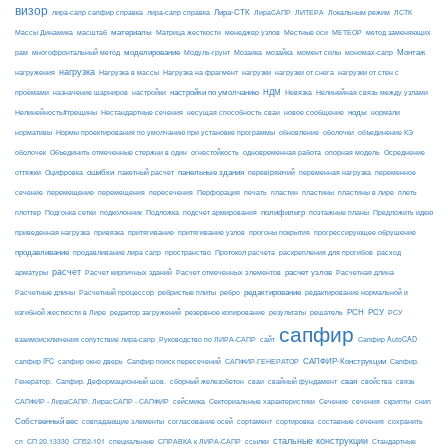
визор
Лира-СТК
лира-сапр сапфир справка
лира-сапр справка
ЛираСАПР
ЛИТЕРА
Локальным режим
ЛСТК
материалы
МЕТЕОР
Массы Динамика
масштаб
Матрица жесткости
менеджер узлов
Местные оси
метод заменяющих
моделирование
мозайка
Монтаж
рам
многофронтальный метод
Модуль-грунт
Мозаика
момент силы
мономах-сапр
нагрузка
Нагрузка на фрагмент
нагрузки
нагружения
Нагрузка в массы
нагрузки от снега
нагрузки от стен с
настройки по умолчанию
НДМ
проёмами
назначение шарниров
настройки
Невязка
Нелинейная связь между узлами
ноды
Нелинейность#трещины
Нестандартные сечения
несущая способность сваи
новое сообщение
нормали
нормативы
Нормы проектирования по умолчанию при установке программы
обновление
оболочки
объединение КЭ
огнестойкость
оболочек
Объединить отмеченные стержни в один
одновременная работа
опорная модель
Осреднение
ошибки
панельные здания
переменное
оттяжки
Оцифровка
пакетный расчет
перевіряючий
переменная нагрузка
сечение
перемещение
пластины в лире
перемещения
пересечения
Перфорация
печать
пластин
пластины
плеть
Подложка
полифильтр
плоттер
Подгонка сетки
подколонник
подсчет армирования
поэтажные планы
Предложить идею
приведенная нагрузка
привязка
притягивание
притягивание узлов
прогоны покрытия
прогрессирующее обрушение
продавливание
пространство
раскрепления для прогибов
продавливание лира сапр
Протокол расчета
расход
расчет
расчет узлов
Расчетная длина
арматуры
Расчет кирпичных зданий
Расчет отмеченных элементов
редактирование
Расчетные длины
Расчетный процессор
ребристые плиты
ребро
редактирование нормальной и
РСН
РСУ
изгибной жесткости в Лире
редактор загружений
резервное копирование
результаты
решатель
РСУ
сапфир
взаимоисключения сопутствие лира-сапр
Руководство по ЛИРА-САПР
сайт
Сапфир AutoCAD
САПФИР-Конструкции
сапфир IFC
сапфир окно дверь
Сапфир поиск пересечений
САПФИР-ГЕНЕРАТОР
Сапфир.
свая
Генератор.
Сапфир. Деформационный шов.
сборный железобетон
сваи
свайный фундамент
свойства
связь
сейсмика
Сечение
САПФИР - ЛираСАПР. ЛирасСАПР - САПФИР
Секториальные характеристики
сечения
скрипты
снип
Собственный вес
совпадающие элементы
согласование осей
сортамент
сортировка
составные сечения
сохранить
стальные конструкции
сп
СП 20.13330
СП52-101
специальные
СПРАВКА к ЛИРА-САПР
ссылки
Стандартные