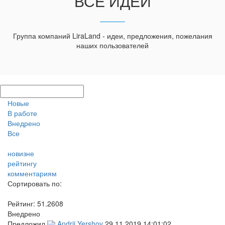
ВСЕ ИДЕИ
Группа компаний LiraLand - идеи, предложения, пожелания
наших пользователей
Новые
В работе
Внедрено
Все
новизне
рейтингу
комментариям
Сортировать по:
Рейтинг:
51.2608
Внедрено
Предложил
Andrii Yershov
29.11.2019 14:01:02