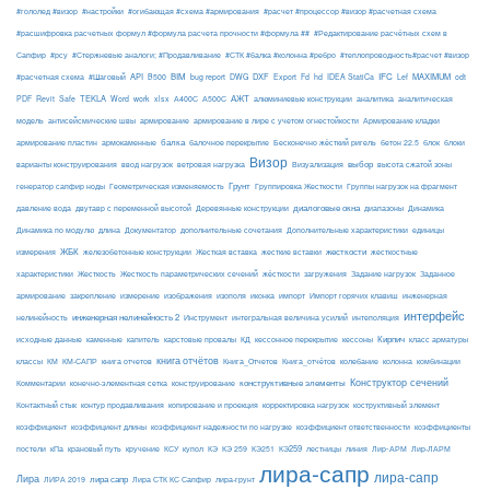
#гололед #визор
#настройки
#огибающая #схема #армирования
#расчет #процессор #визор #расчетная схема
#расшифровка расчетных формул #формула расчета прочности #формула ##
#Редактирование расчётных схем в
Сапфир
#рсу
#Стержневые аналоги; #Продавливание
#СТК #балка #колонна #ребро
#теплопроводность#расчет #визор
API
BIM
DXF
IFC
MAXIMUM
#расчетная схема
#Шаговый
B500
bug report
DWG
Export
Fd
hd
IDEA StatiCa
Lef
odt
АЖТ
TEKLA
PDF
Revit
Safe
Word
work
xlsx
А400С
А500С
алюминиевые конструкции
аналитика
аналитическая
армирование
модель
антисейсмические швы
армирование в лире с учетом огнестойкости
Армирование кладки
балка
блоки
армирование пластин
армокаменные
балочное перекрытие
Бесконечно жёсткий ригель
бетон 22.5
блок
Визор
Визуализация
выбор
варианты конструирования
ввод нагрузок
ветровая нагрузка
высота сжатой зоны
Грунт
генератор сапфир ноды
Геометрическая изменяемость
Группировка Жесткости
Группы нагрузок на фрагмент
диалоговые окна
давление вода
двутавр с переменной высотой
Деревянные конструкции
диапазоны
Динамика
Динамика по модулю
длина
Документатор
дополнительные сочетания
Дополнительные характеристики
единицы
ЖБК
железобетонные конструкции
Жесткая вставка
жесткие вставки
жесткости
измерения
жесткостные
Жесткость
Жесткость параметрических сечений
загружения
Заданное
характеристики
жёсткости
Задание нагрузок
армирование
изополя
импорт
инженерная
закрепление
измерение
изображения
иконка
Импорт горячих клавиш
интерфейс
нелинейность
инженерная нелинейность 2
Инструмент
интегральная величина усилий
интеполяция
Кирпич
каменные
капитель
исходные данные
карстовые провалы
КД
кессонное перекрытие
кессоны
класс арматуры
книга отчётов
комбинации
классы
КМ
КМ-САПР
книга отчетов
Книга_Отчетов
Книга_отчётов
колебание
колонна
конструктивные элементы
Конструктор сечений
Комментарии
конечно-элементная сетка
конструирование
Контактный стык
контур продавливания
копирование и проекция
корректировка нагрузок
коструктивный элемент
коэффициент
коэффициент длины
коэффициент надежности по нагрузке
коэффициент ответственности
коэффициенты
КЭ259
линия
Лир-АРМ
постели
кПа
крановый путь
кручение
КСУ
купол
КЭ
КЭ 259
КЭ251
лестницы
Лир-ЛАРМ
лира-сапр
лира-сапр
Лира
лира сапр
ЛИРА 2019
Лира СТК КС Сапфир
лира-грунт