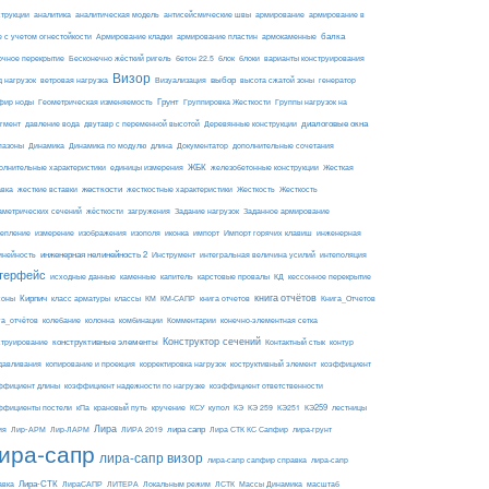
армирование
струкции
аналитика
аналитическая модель
антисейсмические швы
армирование в
балка
е с учетом огнестойкости
Армирование кладки
армирование пластин
армокаменные
блоки
очное перекрытие
Бесконечно жёсткий ригель
бетон 22.5
блок
варианты конструирования
Визор
Визуализация
выбор
д нагрузок
ветровая нагрузка
высота сжатой зоны
генератор
Грунт
фир ноды
Геометрическая изменяемость
Группировка Жесткости
Группы нагрузок на
диалоговые окна
гмент
давление вода
двутавр с переменной высотой
Деревянные конструкции
пазоны
Динамика
Динамика по модулю
длина
Документатор
дополнительные сочетания
ЖБК
железобетонные конструкции
Жесткая
олнительные характеристики
единицы измерения
авка
жесткие вставки
жесткости
Жесткость
Жесткость
жесткостные характеристики
аметрических сечений
загружения
Заданное армирование
жёсткости
Задание нагрузок
изополя
импорт
инженерная
репление
измерение
изображения
иконка
Импорт горячих клавиш
инейность
инженерная нелинейность 2
Инструмент
интегральная величина усилий
интеполяция
терфейс
каменные
капитель
исходные данные
карстовые провалы
КД
кессонное перекрытие
Кирпич
книга отчётов
соны
класс арматуры
классы
КМ
КМ-САПР
книга отчетов
Книга_Отчетов
комбинации
га_отчётов
колебание
колонна
Комментарии
конечно-элементная сетка
конструктивные элементы
Конструктор сечений
Контактный стык
струирование
контур
давливания
копирование и проекция
корректировка нагрузок
коструктивный элемент
коэффициент
ффициент длины
коэффициент надежности по нагрузке
коэффициент ответственности
КЭ259
ффициенты постели
кПа
крановый путь
кручение
КСУ
купол
КЭ
КЭ 259
КЭ251
лестницы
Лира
ия
Лир-АРМ
лира сапр
Лир-ЛАРМ
ЛИРА 2019
Лира СТК КС Сапфир
лира-грунт
ира-сапр
лира-сапр визор
лира-сапр сапфир справка
лира-сапр
Лира-СТК
авка
ЛираСАПР
ЛИТЕРА
Локальным режим
ЛСТК
Массы Динамика
масштаб