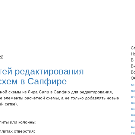
С
Н
22
В
В
ей редактирования
В
схем в Сапфире
О
#LI
ной схемы из Лира Сапр в Сапфир для редактирования,
#Ди
 элементы расчётной схемы, а не только добавлять новые
сеч
й сетке).
#фу
#сх
#фо
литы или колонны;
#Ст
#ви
плитах отверстия;
IFC