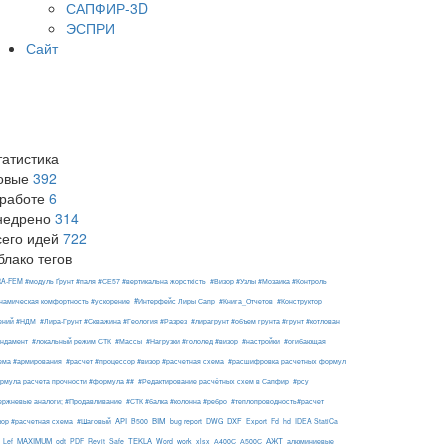
САПФИР-3D
ЭСПРИ
Сайт
татистика
овые
392
 работе
6
недрено
314
сего идей
722
блако тегов
RA-FEM #модуль Ґрунт #паля #СЕ57 #вертикальна жорсткість
#Визор #Узлы #Мозаика #Контроль
#Интерфейс Лиры Сапр
намическая комфортность #ускорение
#Книга_Отчетов
#Конструктор
ений #НДМ
#Лира-Грунт #Скважина #Геология #Разрез
#лирагрунт #объем грунта #грунт #котлован
ндамент
#локальный режим СТК
#Массы
#Нагрузки #гололед #визор
#настройки
#огибающая
ема #армирования
#расчет #процессор #визор #расчетная схема
#расшифровка расчетных формул
рмула расчета прочности #формула ##
#Редактирование расчётных схем в Сапфир
#рсу
ержневые аналоги; #Продавливание
#СТК #балка #колонна #ребро
#теплопроводность#расчет
API
BIM
DXF
зор #расчетная схема
#Шаговый
B500
bug report
DWG
Export
Fd
hd
IDEA StatiCa
АЖТ
MAXIMUM
TEKLA
Lef
odt
PDF
Revit
Safe
Word
work
xlsx
А400С
А500С
алюминиевые