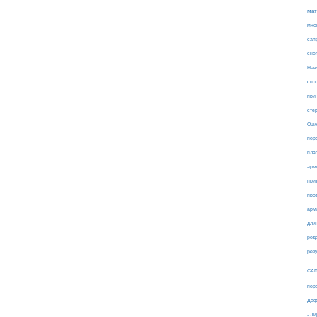
мат
мно
сап
сне
Нев
спо
при
сте
Оци
пер
пла
арм
при
про
арм
дли
ред
рез
СА
пер
Деф
- Л