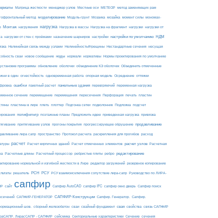
ериалы
МЕТЕОР
Матрица жесткости
менеджер узлов
Местные оси
метод заменяющих рам
моделирование
мозайка
гофронтальный метод
Модуль-грунт
Мозаика
момент силы
мономах-
нагрузка
Монтаж
Нагрузка на фрагмент
нагрузки
р
нагружения
Нагрузка в массы
нагрузки от
настройки по умолчанию
НДМ
га
нагрузки от стен с проёмами
назначение шарниров
настройки
язка
Нелинейная связь между узлами
Нелинейность#трещины
Нестандартные сечения
несущая
ноды
собность сваи
новое сообщение
нормали
нормативы
Нормы проектирования по умолчанию
 установке программы
обновление
оболочки
объединение КЭ оболочек
Объединить отмеченные
огнестойкость
ржни в один
одновременная работа
опорная модель
Осреднение
оттяжки
ошибки
панельные здания
фровка
пакетный расчет
перевіряючий
переменная нагрузка
еменное сечение
перемещение
перемещения
пересечения
Перфорация
печать
пластин
пластины в лире
Подложка
стины
плеть
плоттер
Подгонка сетки
подколонник
подсчет
полифильтр
ирования
поэтажные планы
Предложить идею
приведенная нагрузка
привязка
продавливание
тягивание
притягивание узлов
прогоны покрытия
прогрессирующее обрушение
пространство
раскрепления для прогибов
давливание лира сапр
Протокол расчета
расход
расчет
расчет узлов
Расчетная
атуры
Расчет кирпичных зданий
Расчет отмеченных элементов
на
редактирование
Расчетные длины
Расчетный процессор
ребристые плиты
ребро
актирование нормальной и изгибной жесткости в Лире
редактор загружений
резервное копирование
РСН
РСУ
ультаты
решатель
РСУ взаимоисключения сопутствие лира-сапр
Руководство по ЛИРА-
сапфир
ПР
сайт
Сапфир AutoCAD
сапфир IFC
сапфир окно дверь
Сапфир поиск
САПФИР-Конструкции
есечений
САПФИР-ГЕНЕРАТОР
Сапфир. Генератор.
Сапфир.
свая
ормационный шов.
сборный железобетон
сваи
свайный фундамент
свойства
связь САПФИР
сейсмика
Сечение
ираСАПР. ЛирасСАПР - САПФИР
Секториальные характеристики
сечения