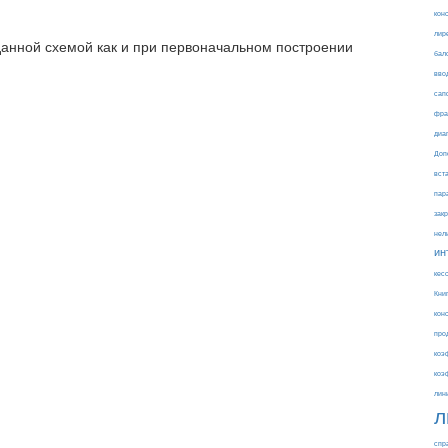
кон
лир
данной схемой как и при первоначальном построении
бал
вво
сап
фра
диа
Доп
вст
пар
зак
нел
ин
кес
Кни
кон
про
коэ
коэ
лин
л
спр