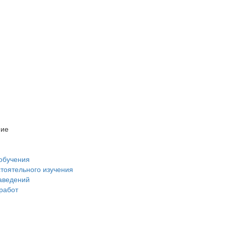
ние
обучения
стоятельного изучения
аведений
 работ