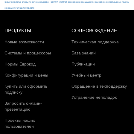
Эксцетриситеты
эпюры по сечению пластин
ЭСПРИ
ЭСПРИ; основания и фундаменты; расчётное сопротивление грунта
основания; СП 22.13330.2016
ПРОДУКТЫ
СОПРОВОЖДЕНИЕ
Новые возможности
Техническая поддержка
Системы и процессоры
База знаний
Нормы Еврокод
Публикации
Конфигурации и цены
Учебный центр
Купить или оформить
Обращение в техподдержку
подписку
Устранение неполадок
Запросить онлайн-
презентацию
Проекты наших
пользователей