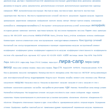
диалоговые окна
давление вода
двутавр с переменной высотой
Деревянные конструкции
диапазоны
Динамика
Динамика по модулю
длина
Документатор
дополнительные сочетания
Дополнительные характеристики
единицы
ЖБК
железобетонные конструкции
Жесткая вставка
жесткие вставки
жесткости
измерения
жесткостные
Жесткость
Жесткость параметрических сечений
загружения
Заданное
характеристики
жёсткости
Задание нагрузок
армирование
изополя
импорт
инженерная
закрепление
измерение
изображения
иконка
Импорт горячих клавиш
интерфейс
нелинейность
инженерная нелинейность 2
Инструмент
интегральная величина усилий
интеполяция
Кирпич
каменные
капитель
исходные данные
карстовые провалы
КД
кессонное перекрытие
кессоны
класс арматуры
книга отчётов
комбинации
классы
КМ
КМ-САПР
книга отчетов
Книга_Отчетов
Книга_отчётов
колебание
колонна
конструктивные элементы
Конструктор сечений
Комментарии
конечно-элементная сетка
конструирование
Контактный стык
контур продавливания
копирование и проекция
корректировка нагрузок
коструктивный элемент
коэффициент
коэффициент длины
коэффициент надежности по нагрузке
коэффициент ответственности
коэффициенты
КЭ259
линия
Лир-АРМ
постели
кПа
крановый путь
кручение
КСУ
купол
КЭ
КЭ 259
КЭ251
лестницы
Лир-ЛАРМ
лира-сапр
лира-сапр
Лира
лира сапр
ЛИРА 2019
Лира СТК КС Сапфир
лира-грунт
визор
Лира-СТК
лира-сапр сапфир справка
лира-сапр справка
ЛираСАПР
ЛИТЕРА
Локальным режим
ЛСТК
материалы
МЕТЕОР
Массы Динамика
масштаб
Матрица жесткости
менеджер узлов
Местные оси
метод заменяющих
моделирование
мозайка
Монтаж
рам
многофронтальный метод
Модуль-грунт
Мозаика
момент силы
мономах-сапр
нагрузка
Нагрузка на фрагмент
нагрузки
нагружения
Нагрузка в массы
нагрузки от снега
нагрузки от стен с
настройки по умолчанию
НДМ
проёмами
назначение шарниров
настройки
Невязка
Нелинейная связь между узлами
ноды
Нелинейность#трещины
Нестандартные сечения
несущая способность сваи
новое сообщение
нормали
нормативы
Нормы проектирования по умолчанию при установке программы
обновление
оболочки
объединение КЭ
огнестойкость
оболочек
Объединить отмеченные стержни в один
одновременная работа
опорная модель
Осреднение
ошибки
панельные здания
переменное
оттяжки
Оцифровка
пакетный расчет
перевіряючий
переменная нагрузка