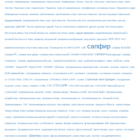
сечение
перемещение
пластины в лире
перемещения
пересечения
Перфорация
печать
пластин
пластины
плеть
Подложка
полифильтр
плоттер
Подгонка сетки
подколонник
подсчет армирования
поэтажные планы
Предложить идею
приведенная нагрузка
привязка
притягивание
притягивание узлов
прогоны покрытия
прогрессирующее обрушение
продавливание
пространство
раскрепления для прогибов
продавливание лира сапр
Протокол расчета
расход
расчет
расчет узлов
Расчетная длина
арматуры
Расчет кирпичных зданий
Расчет отмеченных элементов
редактирование
Расчетные длины
Расчетный процессор
ребристые плиты
ребро
редактирование нормальной и
РСН
РСУ
изгибной жесткости в Лире
редактор загружений
резервное копирование
результаты
решатель
РСУ
сапфир
взаимоисключения сопутствие лира-сапр
Руководство по ЛИРА-САПР
сайт
Сапфир AutoCAD
САПФИР-Конструкции
сапфир IFC
сапфир окно дверь
Сапфир поиск пересечений
САПФИР-ГЕНЕРАТОР
Сапфир.
свая
Генератор.
Сапфир. Деформационный шов.
сборный железобетон
сваи
свайный фундамент
свойства
связь
сейсмика
Сечение
САПФИР - ЛираСАПР. ЛирасСАПР - САПФИР
Секториальные характеристики
сечения
скрипты
снип
Собственный вес
совпадающие элементы
согласование осей
сортамент
сортировка
составные сечения
сохранить
стальные конструкции
сп
СП 20.13330
СП52-101
специальные
СПРАВКА к ЛИРА-САПР
ссылки
Стандартные
СТК-САПР
стены
стержни
СТЖБ
СТК
сечения
стена
СТК-САПР жесткий узел
СТК-САПР Пакетный расчет
столбчатый
суммирование нагрузок
схема
таблицы ввода
Таблицы усилий
текстовый файл
температурные
воздействия
температурные швы
тепловые потери
теплопроводность
Теплопроводность. Тепловой поток.
ТЗА
триангуляция
Термовкладыши
Трапециевидная нагрузка
трассировка
треугольная нагрузка
трещиностойкость
узлы
Триангуляция Лира Сапфир Объемные конечные элементы
тс/м2
угол
Узловые нагрузки
упаковка
упаковка
упругое основание
схемы
управление жизненным циклом зданий и сооружений
Усилия на концах конструктивных
ферма
флаги рисования
элементов
Ускорение расчетов
устойчивость
фильтр элементов
ФОК
фрагментация
фундамент
фундаментная плита
характеристики бетона
хомуты
Цвета изополей
Цвета мозаик
цена
чертеж
Числовое
Шарниры
экспорт
эксцентриситеты
значение на мозаиках
шкала
Шкала армирования
шкала лира сапр