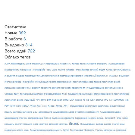
Статистика
Новые
392
В работе
6
Внедрено
314
Всего идей
722
Облако тегов
#LIRA-FEM #модуль Ґрунт #паля #СЕ57 #вертикальна жорсткість
#Визор #Узлы #Мозаика #Контроль
#Динамическая
#Интерфейс Лиры Сапр
комфортность #ускорение
#Книга_Отчетов
#Конструктор сечений #НДМ
#Лира-Грунт #Скважина
#Геология #Разрез
#лирагрунт #объем грунта #грунт #котлован #фундамент
#локальный режим СТК
#Массы
#Нагрузки
#гололед #визор
#настройки
#огибающая #схема #армирования
#расчет #процессор #визор #расчетная схема
#расшифровка расчетных формул #формула расчета прочности #формула ##
#Редактирование расчётных схем в
Сапфир
#рсу
#Стержневые аналоги; #Продавливание
#СТК #балка #колонна #ребро
#теплопроводность#расчет #визор
API
BIM
DXF
IFC
MAXIMUM
#расчетная схема
#Шаговый
B500
bug report
DWG
Export
Fd
hd
IDEA StatiCa
Lef
odt
АЖТ
TEKLA
PDF
Revit
Safe
Word
work
xlsx
А400С
А500С
алюминиевые конструкции
аналитика
аналитическая
армирование
модель
антисейсмические швы
армирование в лире с учетом огнестойкости
Армирование кладки
балка
блоки
армирование пластин
армокаменные
балочное перекрытие
Бесконечно жёсткий ригель
бетон 22.5
блок
Визор
Визуализация
выбор
варианты конструирования
ввод нагрузок
ветровая нагрузка
высота сжатой зоны
Грунт
генератор сапфир ноды
Геометрическая изменяемость
Группировка Жесткости
Группы нагрузок на фрагмент