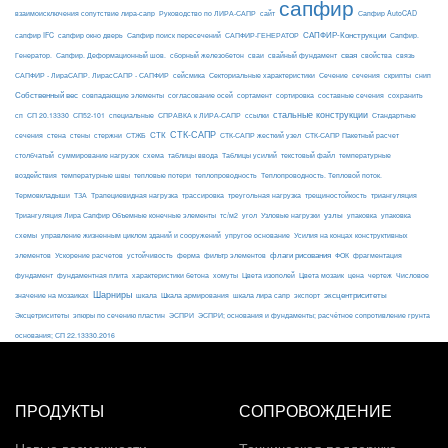
сапфир
взаимоисключения сопутствие лира-сапр
Руководство по ЛИРА-САПР
сайт
Сапфир AutoCAD
САПФИР-Конструкции
сапфир IFC
сапфир окно дверь
Сапфир поиск пересечений
САПФИР-ГЕНЕРАТОР
Сапфир.
свая
Генератор.
Сапфир. Деформационный шов.
сборный железобетон
сваи
свайный фундамент
свойства
связь
сейсмика
Сечение
САПФИР - ЛираСАПР. ЛирасСАПР - САПФИР
Секториальные характеристики
сечения
скрипты
снип
Собственный вес
совпадающие элементы
согласование осей
сортамент
сортировка
составные сечения
сохранить
стальные конструкции
сп
СП 20.13330
СП52-101
специальные
СПРАВКА к ЛИРА-САПР
ссылки
Стандартные
СТК-САПР
стены
стержни
СТЖБ
СТК
сечения
стена
СТК-САПР жесткий узел
СТК-САПР Пакетный расчет
столбчатый
суммирование нагрузок
схема
таблицы ввода
Таблицы усилий
текстовый файл
температурные
воздействия
температурные швы
тепловые потери
теплопроводность
Теплопроводность. Тепловой поток.
ТЗА
триангуляция
Термовкладыши
Трапециевидная нагрузка
трассировка
треугольная нагрузка
трещиностойкость
узлы
Триангуляция Лира Сапфир Объемные конечные элементы
тс/м2
угол
Узловые нагрузки
упаковка
упаковка
упругое основание
схемы
управление жизненным циклом зданий и сооружений
Усилия на концах конструктивных
ферма
флаги рисования
элементов
Ускорение расчетов
устойчивость
фильтр элементов
ФОК
фрагментация
фундамент
фундаментная плита
характеристики бетона
хомуты
Цвета изополей
Цвета мозаик
цена
чертеж
Числовое
Шарниры
экспорт
эксцентриситеты
значение на мозаиках
шкала
Шкала армирования
шкала лира сапр
Эксцетриситеты
эпюры по сечению пластин
ЭСПРИ
ЭСПРИ; основания и фундаменты; расчётное сопротивление грунта
основания; СП 22.13330.2016
ПРОДУКТЫ
СОПРОВОЖДЕНИЕ
Новые возможности
Техническая поддержка