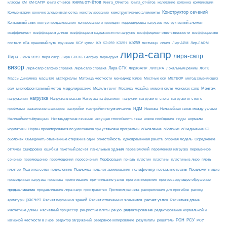
книга отчётов
комбинации
классы
КМ
КМ-САПР
книга отчетов
Книга_Отчетов
Книга_отчётов
колебание
колонна
конструктивные элементы
Конструктор сечений
Комментарии
конечно-элементная сетка
конструирование
Контактный стык
контур продавливания
копирование и проекция
корректировка нагрузок
коструктивный элемент
коэффициент
коэффициент длины
коэффициент надежности по нагрузке
коэффициент ответственности
коэффициенты
КЭ259
линия
Лир-АРМ
постели
кПа
крановый путь
кручение
КСУ
купол
КЭ
КЭ 259
КЭ251
лестницы
Лир-ЛАРМ
лира-сапр
лира-сапр
Лира
лира сапр
ЛИРА 2019
Лира СТК КС Сапфир
лира-грунт
визор
Лира-СТК
лира-сапр сапфир справка
лира-сапр справка
ЛираСАПР
ЛИТЕРА
Локальным режим
ЛСТК
материалы
МЕТЕОР
Массы Динамика
масштаб
Матрица жесткости
менеджер узлов
Местные оси
метод заменяющих
моделирование
мозайка
Монтаж
рам
многофронтальный метод
Модуль-грунт
Мозаика
момент силы
мономах-сапр
нагрузка
Нагрузка на фрагмент
нагрузки
нагружения
Нагрузка в массы
нагрузки от снега
нагрузки от стен с
настройки по умолчанию
НДМ
проёмами
назначение шарниров
настройки
Невязка
Нелинейная связь между узлами
ноды
Нелинейность#трещины
Нестандартные сечения
несущая способность сваи
новое сообщение
нормали
нормативы
Нормы проектирования по умолчанию при установке программы
обновление
оболочки
объединение КЭ
огнестойкость
оболочек
Объединить отмеченные стержни в один
одновременная работа
опорная модель
Осреднение
ошибки
панельные здания
переменное
оттяжки
Оцифровка
пакетный расчет
перевіряючий
переменная нагрузка
сечение
перемещение
пластины в лире
перемещения
пересечения
Перфорация
печать
пластин
пластины
плеть
Подложка
полифильтр
плоттер
Подгонка сетки
подколонник
подсчет армирования
поэтажные планы
Предложить идею
приведенная нагрузка
привязка
притягивание
притягивание узлов
прогоны покрытия
прогрессирующее обрушение
продавливание
пространство
раскрепления для прогибов
продавливание лира сапр
Протокол расчета
расход
расчет
расчет узлов
Расчетная длина
арматуры
Расчет кирпичных зданий
Расчет отмеченных элементов
редактирование
Расчетные длины
Расчетный процессор
ребристые плиты
ребро
редактирование нормальной и
РСН
РСУ
изгибной жесткости в Лире
редактор загружений
резервное копирование
результаты
решатель
РСУ