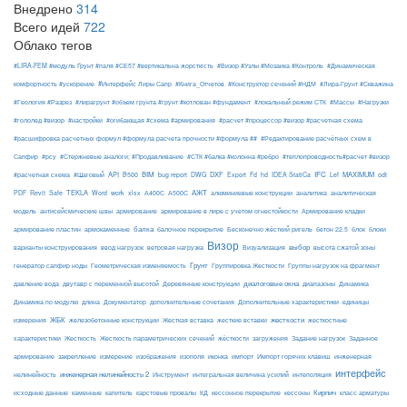
Внедрено
314
Всего идей
722
Облако тегов
#LIRA-FEM #модуль Ґрунт #паля #СЕ57 #вертикальна жорсткість
#Визор #Узлы #Мозаика #Контроль
#Динамическая
#Интерфейс Лиры Сапр
комфортность #ускорение
#Книга_Отчетов
#Конструктор сечений #НДМ
#Лира-Грунт #Скважина
#Геология #Разрез
#лирагрунт #объем грунта #грунт #котлован #фундамент
#локальный режим СТК
#Массы
#Нагрузки
#гололед #визор
#настройки
#огибающая #схема #армирования
#расчет #процессор #визор #расчетная схема
#расшифровка расчетных формул #формула расчета прочности #формула ##
#Редактирование расчётных схем в
Сапфир
#рсу
#Стержневые аналоги; #Продавливание
#СТК #балка #колонна #ребро
#теплопроводность#расчет #визор
API
BIM
DXF
IFC
MAXIMUM
#расчетная схема
#Шаговый
B500
bug report
DWG
Export
Fd
hd
IDEA StatiCa
Lef
odt
АЖТ
TEKLA
PDF
Revit
Safe
Word
work
xlsx
А400С
А500С
алюминиевые конструкции
аналитика
аналитическая
армирование
модель
антисейсмические швы
армирование в лире с учетом огнестойкости
Армирование кладки
балка
блоки
армирование пластин
армокаменные
балочное перекрытие
Бесконечно жёсткий ригель
бетон 22.5
блок
Визор
Визуализация
выбор
варианты конструирования
ввод нагрузок
ветровая нагрузка
высота сжатой зоны
Грунт
генератор сапфир ноды
Геометрическая изменяемость
Группировка Жесткости
Группы нагрузок на фрагмент
диалоговые окна
давление вода
двутавр с переменной высотой
Деревянные конструкции
диапазоны
Динамика
Динамика по модулю
длина
Документатор
дополнительные сочетания
Дополнительные характеристики
единицы
ЖБК
железобетонные конструкции
Жесткая вставка
жесткие вставки
жесткости
измерения
жесткостные
Жесткость
Жесткость параметрических сечений
загружения
Заданное
характеристики
жёсткости
Задание нагрузок
армирование
изополя
импорт
инженерная
закрепление
измерение
изображения
иконка
Импорт горячих клавиш
интерфейс
нелинейность
инженерная нелинейность 2
Инструмент
интегральная величина усилий
интеполяция
Кирпич
каменные
капитель
исходные данные
карстовые провалы
КД
кессонное перекрытие
кессоны
класс арматуры