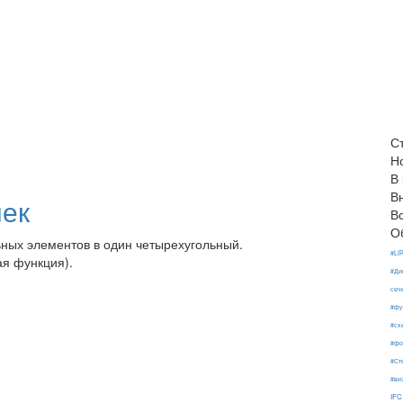
С
Н
В
В
чек
В
О
ных элементов в один четырехугольный.
#LI
ая функция).
#Ди
сеч
#фу
#сх
#фо
#Ст
#ви
IFC