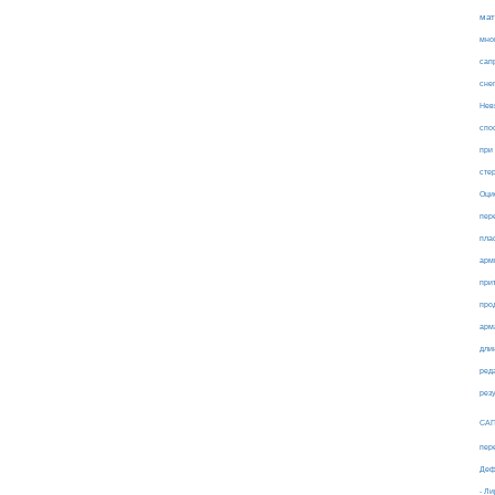
мат
мно
сап
сне
Нев
спо
при
сте
Оци
пер
пла
арм
при
про
арм
дли
ред
рез
СА
пер
Деф
- Л