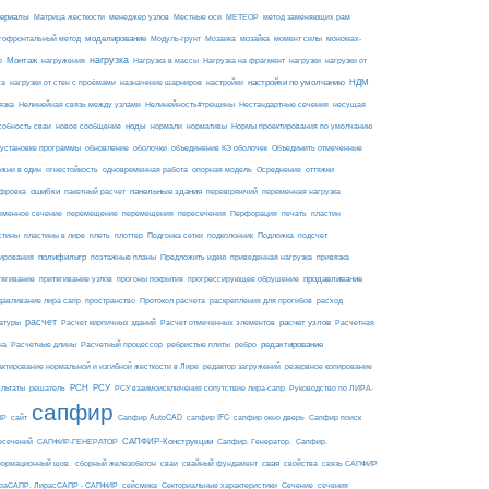
ериалы
МЕТЕОР
Матрица жесткости
менеджер узлов
Местные оси
метод заменяющих рам
моделирование
мозайка
гофронтальный метод
Модуль-грунт
Мозаика
момент силы
мономах-
нагрузка
Монтаж
Нагрузка на фрагмент
нагрузки
р
нагружения
Нагрузка в массы
нагрузки от
настройки по умолчанию
НДМ
га
нагрузки от стен с проёмами
назначение шарниров
настройки
язка
Нелинейная связь между узлами
Нелинейность#трещины
Нестандартные сечения
несущая
ноды
собность сваи
новое сообщение
нормали
нормативы
Нормы проектирования по умолчанию
 установке программы
обновление
оболочки
объединение КЭ оболочек
Объединить отмеченные
огнестойкость
ржни в один
одновременная работа
опорная модель
Осреднение
оттяжки
ошибки
панельные здания
фровка
пакетный расчет
перевіряючий
переменная нагрузка
еменное сечение
перемещение
перемещения
пересечения
Перфорация
печать
пластин
пластины в лире
Подложка
стины
плеть
плоттер
Подгонка сетки
подколонник
подсчет
полифильтр
ирования
поэтажные планы
Предложить идею
приведенная нагрузка
привязка
продавливание
тягивание
притягивание узлов
прогоны покрытия
прогрессирующее обрушение
пространство
раскрепления для прогибов
давливание лира сапр
Протокол расчета
расход
расчет
расчет узлов
Расчетная
атуры
Расчет кирпичных зданий
Расчет отмеченных элементов
на
редактирование
Расчетные длины
Расчетный процессор
ребристые плиты
ребро
актирование нормальной и изгибной жесткости в Лире
редактор загружений
резервное копирование
РСН
РСУ
ультаты
решатель
РСУ взаимоисключения сопутствие лира-сапр
Руководство по ЛИРА-
сапфир
ПР
сайт
Сапфир AutoCAD
сапфир IFC
сапфир окно дверь
Сапфир поиск
САПФИР-Конструкции
есечений
САПФИР-ГЕНЕРАТОР
Сапфир. Генератор.
Сапфир.
свая
ормационный шов.
сборный железобетон
сваи
свайный фундамент
свойства
связь САПФИР
сейсмика
Сечение
ираСАПР. ЛирасСАПР - САПФИР
Секториальные характеристики
сечения