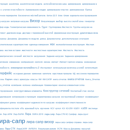
армирование
струкции
аналитика
аналитическая модель
антисейсмические швы
армирование в
балка
е с учетом огнестойкости
Армирование кладки
армирование пластин
армокаменные
блоки
очное перекрытие
Бесконечно жёсткий ригель
бетон 22.5
блок
варианты конструирования
Визор
Визуализация
выбор
д нагрузок
ветровая нагрузка
высота сжатой зоны
генератор
Грунт
фир ноды
Геометрическая изменяемость
Группировка Жесткости
Группы нагрузок на
диалоговые окна
гмент
давление вода
двутавр с переменной высотой
Деревянные конструкции
пазоны
Динамика
Динамика по модулю
длина
Документатор
дополнительные сочетания
ЖБК
железобетонные конструкции
Жесткая
олнительные характеристики
единицы измерения
авка
жесткие вставки
жесткости
Жесткость
Жесткость
жесткостные характеристики
аметрических сечений
загружения
Заданное армирование
жёсткости
Задание нагрузок
изополя
импорт
инженерная
репление
измерение
изображения
иконка
Импорт горячих клавиш
инейность
инженерная нелинейность 2
Инструмент
интегральная величина усилий
интеполяция
терфейс
каменные
капитель
исходные данные
карстовые провалы
КД
кессонное перекрытие
Кирпич
книга отчётов
соны
класс арматуры
классы
КМ
КМ-САПР
книга отчетов
Книга_Отчетов
комбинации
га_отчётов
колебание
колонна
Комментарии
конечно-элементная сетка
конструктивные элементы
Конструктор сечений
Контактный стык
струирование
контур
давливания
копирование и проекция
корректировка нагрузок
коструктивный элемент
коэффициент
ффициент длины
коэффициент надежности по нагрузке
коэффициент ответственности
КЭ259
ффициенты постели
кПа
крановый путь
кручение
КСУ
купол
КЭ
КЭ 259
КЭ251
лестницы
Лира
ия
Лир-АРМ
лира сапр
Лир-ЛАРМ
ЛИРА 2019
Лира СТК КС Сапфир
лира-грунт
ира-сапр
лира-сапр визор
лира-сапр сапфир справка
лира-сапр
Лира-СТК
авка
ЛираСАПР
ЛИТЕРА
Локальным режим
ЛСТК
Массы Динамика
масштаб