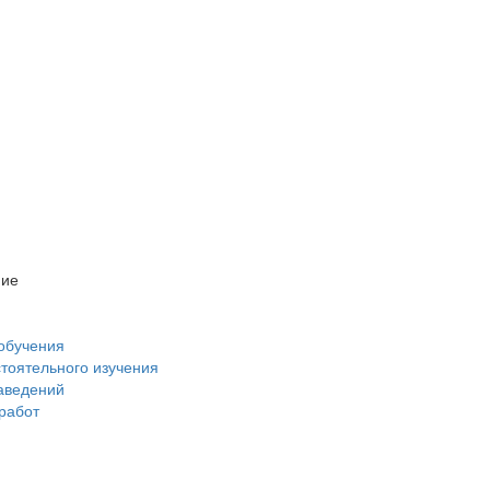
ние
обучения
стоятельного изучения
аведений
 работ