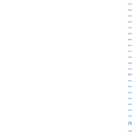
кон
лир
бал
вво
сап
фра
диа
Доп
вст
пар
зак
нел
ин
кес
Кни
кон
про
коэ
коэ
лин
л
спр