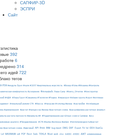
САПФИР-3D
ЭСПРИ
Сайт
татистика
овые
392
 работе
6
недрено
314
сего идей
722
блако тегов
RA-FEM #модуль Ґрунт #паля #СЕ57 #вертикальна жорсткість
#Визор #Узлы #Мозаика #Контроль
#Интерфейс Лиры Сапр
намическая комфортность #ускорение
#Книга_Отчетов
#Конструктор
ений #НДМ
#Лира-Грунт #Скважина #Геология #Разрез
#лирагрунт #объем грунта #грунт #котлован
ндамент
#локальный режим СТК
#Массы
#Нагрузки #гололед #визор
#настройки
#огибающая
ема #армирования
#расчет #процессор #визор #расчетная схема
#расшифровка расчетных формул
рмула расчета прочности #формула ##
#Редактирование расчётных схем в Сапфир
#рсу
ержневые аналоги; #Продавливание
#СТК #балка #колонна #ребро
#теплопроводность#расчет
API
BIM
DXF
зор #расчетная схема
#Шаговый
B500
bug report
DWG
Export
Fd
hd
IDEA StatiCa
АЖТ
MAXIMUM
TEKLA
Lef
odt
PDF
Revit
Safe
Word
work
xlsx
А400С
А500С
алюминиевые