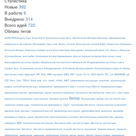
Статистика
Новые
392
В работе
6
Внедрено
314
Всего идей
722
Облако тегов
#LIRA-FEM #модуль Ґрунт #паля #СЕ57 #вертикальна жорсткість
#Визор #Узлы #Мозаика #Контроль
#Динамическая
#Интерфейс Лиры Сапр
комфортность #ускорение
#Книга_Отчетов
#Конструктор сечений #НДМ
#Лира-Грунт #Скважина
#Геология #Разрез
#лирагрунт #объем грунта #грунт #котлован #фундамент
#локальный режим СТК
#Массы
#Нагрузки
#гололед #визор
#настройки
#огибающая #схема #армирования
#расчет #процессор #визор #расчетная схема
#расшифровка расчетных формул #формула расчета прочности #формула ##
#Редактирование расчётных схем в
Сапфир
#рсу
#Стержневые аналоги; #Продавливание
#СТК #балка #колонна #ребро
#теплопроводность#расчет #визор
API
BIM
DXF
IFC
MAXIMUM
#расчетная схема
#Шаговый
B500
bug report
DWG
Export
Fd
hd
IDEA StatiCa
Lef
odt
АЖТ
TEKLA
PDF
Revit
Safe
Word
work
xlsx
А400С
А500С
алюминиевые конструкции
аналитика
аналитическая
армирование
модель
антисейсмические швы
армирование в лире с учетом огнестойкости
Армирование кладки
балка
блоки
армирование пластин
армокаменные
балочное перекрытие
Бесконечно жёсткий ригель
бетон 22.5
блок
Визор
Визуализация
выбор
варианты конструирования
ввод нагрузок
ветровая нагрузка
высота сжатой зоны
Грунт
генератор сапфир ноды
Геометрическая изменяемость
Группировка Жесткости
Группы нагрузок на фрагмент
диалоговые окна
давление вода
двутавр с переменной высотой
Деревянные конструкции
диапазоны
Динамика
Динамика по модулю
длина
Документатор
дополнительные сочетания
Дополнительные характеристики
единицы
ЖБК
железобетонные конструкции
Жесткая вставка
жесткие вставки
жесткости
измерения
жесткостные
Жесткость
Жесткость параметрических сечений
загружения
Заданное
характеристики
жёсткости
Задание нагрузок
армирование
изополя
импорт
инженерная
закрепление
измерение
изображения
иконка
Импорт горячих клавиш