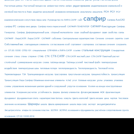
редактирование
Расчетные длины
Расчетный процессор
ребристые плиты
ребро
редактирование нормальной и
РСН
РСУ
изгибной жесткости в Лире
редактор загружений
резервное копирование
результаты
решатель
РСУ
сапфир
взаимоисключения сопутствие лира-сапр
Руководство по ЛИРА-САПР
сайт
Сапфир AutoCAD
САПФИР-Конструкции
сапфир IFC
сапфир окно дверь
Сапфир поиск пересечений
САПФИР-ГЕНЕРАТОР
Сапфир.
свая
Генератор.
Сапфир. Деформационный шов.
сборный железобетон
сваи
свайный фундамент
свойства
связь
сейсмика
Сечение
САПФИР - ЛираСАПР. ЛирасСАПР - САПФИР
Секториальные характеристики
сечения
скрипты
снип
Собственный вес
совпадающие элементы
согласование осей
сортамент
сортировка
составные сечения
сохранить
стальные конструкции
сп
СП 20.13330
СП52-101
специальные
СПРАВКА к ЛИРА-САПР
ссылки
Стандартные
СТК-САПР
стены
стержни
СТЖБ
СТК
сечения
стена
СТК-САПР жесткий узел
СТК-САПР Пакетный расчет
столбчатый
суммирование нагрузок
схема
таблицы ввода
Таблицы усилий
текстовый файл
температурные
воздействия
температурные швы
тепловые потери
теплопроводность
Теплопроводность. Тепловой поток.
ТЗА
триангуляция
Термовкладыши
Трапециевидная нагрузка
трассировка
треугольная нагрузка
трещиностойкость
узлы
Триангуляция Лира Сапфир Объемные конечные элементы
тс/м2
угол
Узловые нагрузки
упаковка
упаковка
упругое основание
схемы
управление жизненным циклом зданий и сооружений
Усилия на концах конструктивных
ферма
флаги рисования
элементов
Ускорение расчетов
устойчивость
фильтр элементов
ФОК
фрагментация
фундамент
фундаментная плита
характеристики бетона
хомуты
Цвета изополей
Цвета мозаик
цена
чертеж
Числовое
Шарниры
экспорт
эксцентриситеты
значение на мозаиках
шкала
Шкала армирования
шкала лира сапр
Эксцетриситеты
эпюры по сечению пластин
ЭСПРИ
ЭСПРИ; основания и фундаменты; расчётное сопротивление грунта
основания; СП 22.13330.2016