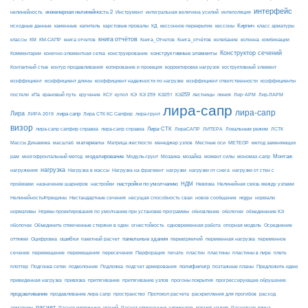
интерфейс
нелинейность
инженерная нелинейность 2
Инструмент
интегральная величина усилий
интеполяция
Кирпич
каменные
капитель
исходные данные
карстовые провалы
КД
кессонное перекрытие
кессоны
класс арматуры
книга отчётов
комбинации
классы
КМ
КМ-САПР
книга отчетов
Книга_Отчетов
Книга_отчётов
колебание
колонна
конструктивные элементы
Конструктор сечений
Комментарии
конечно-элементная сетка
конструирование
Контактный стык
контур продавливания
копирование и проекция
корректировка нагрузок
коструктивный элемент
коэффициент
коэффициент длины
коэффициент надежности по нагрузке
коэффициент ответственности
коэффициенты
КЭ259
линия
Лир-АРМ
постели
кПа
крановый путь
кручение
КСУ
купол
КЭ
КЭ 259
КЭ251
лестницы
Лир-ЛАРМ
лира-сапр
лира-сапр
Лира
лира сапр
ЛИРА 2019
Лира СТК КС Сапфир
лира-грунт
визор
Лира-СТК
лира-сапр сапфир справка
лира-сапр справка
ЛираСАПР
ЛИТЕРА
Локальным режим
ЛСТК
материалы
МЕТЕОР
Массы Динамика
масштаб
Матрица жесткости
менеджер узлов
Местные оси
метод заменяющих
моделирование
мозайка
Монтаж
рам
многофронтальный метод
Модуль-грунт
Мозаика
момент силы
мономах-сапр
нагрузка
Нагрузка на фрагмент
нагрузки
нагружения
Нагрузка в массы
нагрузки от снега
нагрузки от стен с
настройки по умолчанию
НДМ
проёмами
назначение шарниров
настройки
Невязка
Нелинейная связь между узлами
ноды
Нелинейность#трещины
Нестандартные сечения
несущая способность сваи
новое сообщение
нормали
нормативы
Нормы проектирования по умолчанию при установке программы
обновление
оболочки
объединение КЭ
огнестойкость
оболочек
Объединить отмеченные стержни в один
одновременная работа
опорная модель
Осреднение
ошибки
панельные здания
переменное
оттяжки
Оцифровка
пакетный расчет
перевіряючий
переменная нагрузка
сечение
перемещение
пластины в лире
перемещения
пересечения
Перфорация
печать
пластин
пластины
плеть
Подложка
полифильтр
плоттер
Подгонка сетки
подколонник
подсчет армирования
поэтажные планы
Предложить идею
приведенная нагрузка
привязка
притягивание
притягивание узлов
прогоны покрытия
прогрессирующее обрушение
продавливание
пространство
раскрепления для прогибов
продавливание лира сапр
Протокол расчета
расход
расчет
расчет узлов
Расчетная длина
арматуры
Расчет кирпичных зданий
Расчет отмеченных элементов