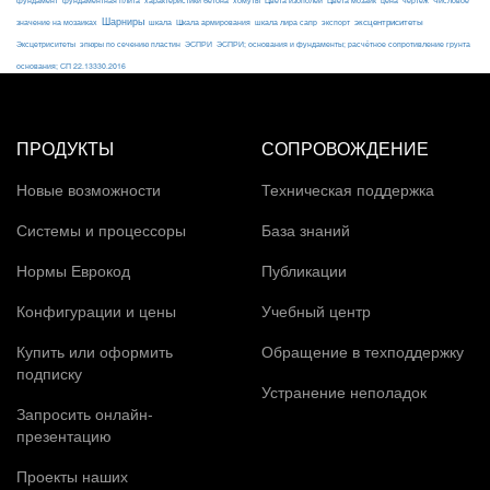
фундаментная плита
характеристики бетона
хомуты
Цвета изополей
Цвета мозаик
цена
чертеж
Числовое
Шарниры
экспорт
эксцентриситеты
значение на мозаиках
шкала
Шкала армирования
шкала лира сапр
Эксцетриситеты
эпюры по сечению пластин
ЭСПРИ
ЭСПРИ; основания и фундаменты; расчётное сопротивление грунта
основания; СП 22.13330.2016
ПРОДУКТЫ
СОПРОВОЖДЕНИЕ
Новые возможности
Техническая поддержка
Системы и процессоры
База знаний
Нормы Еврокод
Публикации
Конфигурации и цены
Учебный центр
Купить или оформить
Обращение в техподдержку
подписку
Устранение неполадок
Запросить онлайн-
презентацию
Проекты наших