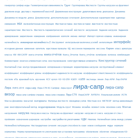
Грунт
генератор сапфир ноды
Геометрическая изменяемость
Группировка Жесткости
Группы нагрузок на фрагмент
диалоговые окна
давление вода
двутавр с переменной высотой
Деревянные конструкции
диапазоны
Динамика
Динамика по модулю
длина
Документатор
дополнительные сочетания
Дополнительные характеристики
единицы
ЖБК
железобетонные конструкции
Жесткая вставка
жесткие вставки
жесткости
измерения
жесткостные
Жесткость
Жесткость параметрических сечений
загружения
Заданное
характеристики
жёсткости
Задание нагрузок
армирование
изополя
импорт
инженерная
закрепление
измерение
изображения
иконка
Импорт горячих клавиш
интерфейс
нелинейность
инженерная нелинейность 2
Инструмент
интегральная величина усилий
интеполяция
Кирпич
каменные
капитель
исходные данные
карстовые провалы
КД
кессонное перекрытие
кессоны
класс арматуры
книга отчётов
комбинации
классы
КМ
КМ-САПР
книга отчетов
Книга_Отчетов
Книга_отчётов
колебание
колонна
конструктивные элементы
Конструктор сечений
Комментарии
конечно-элементная сетка
конструирование
Контактный стык
контур продавливания
копирование и проекция
корректировка нагрузок
коструктивный элемент
коэффициент
коэффициент длины
коэффициент надежности по нагрузке
коэффициент ответственности
коэффициенты
КЭ259
линия
Лир-АРМ
постели
кПа
крановый путь
кручение
КСУ
купол
КЭ
КЭ 259
КЭ251
лестницы
Лир-ЛАРМ
лира-сапр
лира-сапр
Лира
лира сапр
ЛИРА 2019
Лира СТК КС Сапфир
лира-грунт
визор
Лира-СТК
лира-сапр сапфир справка
лира-сапр справка
ЛираСАПР
ЛИТЕРА
Локальным режим
ЛСТК
материалы
МЕТЕОР
Массы Динамика
масштаб
Матрица жесткости
менеджер узлов
Местные оси
метод заменяющих
моделирование
мозайка
Монтаж
рам
многофронтальный метод
Модуль-грунт
Мозаика
момент силы
мономах-сапр
нагрузка
Нагрузка на фрагмент
нагрузки
нагружения
Нагрузка в массы
нагрузки от снега
нагрузки от стен с
настройки по умолчанию
НДМ
проёмами
назначение шарниров
настройки
Невязка
Нелинейная связь между узлами
ноды
Нелинейность#трещины
Нестандартные сечения
несущая способность сваи
новое сообщение
нормали
нормативы
Нормы проектирования по умолчанию при установке программы
обновление
оболочки
объединение КЭ
огнестойкость
оболочек
Объединить отмеченные стержни в один
одновременная работа
опорная модель
Осреднение