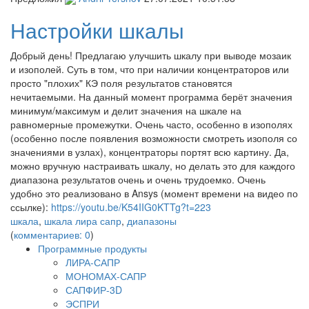
Настройки шкалы
Добрый день! Предлагаю улучшить шкалу при выводе мозаик
и изополей. Суть в том, что при наличии концентраторов или
просто "плохих" КЭ поля результатов становятся
нечитаемыми. На данный момент программа берёт значения
минимум/максимум и делит значения на шкале на
равномерные промежутки. Очень часто, особенно в изополях
(особенно после появления возможности смотреть изополя со
значениями в узлах), концентраторы портят всю картину. Да,
можно вручную настраивать шкалу, но делать это для каждого
диапазона результатов очень и очень трудоемко. Очень
удобно это реализовано в Ansys (момент времени на видео по
ссылке):
https://youtu.be/K54IIG0KTTg?t=223
шкала
,
шкала лира сапр
,
диапазоны
(
комментариев: 0
)
Программные продукты
ЛИРА-САПР
МОНОМАХ-САПР
САПФИР-3D
ЭСПРИ