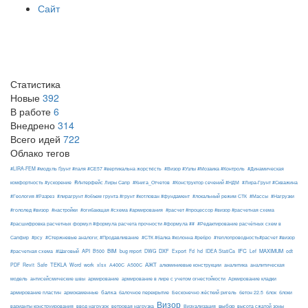
Сайт
Статистика
Новые
392
В работе
6
Внедрено
314
Всего идей
722
Облако тегов
#LIRA-FEM #модуль Ґрунт #паля #СЕ57 #вертикальна жорсткість
#Визор #Узлы #Мозаика #Контроль
#Динамическая
#Интерфейс Лиры Сапр
комфортность #ускорение
#Книга_Отчетов
#Конструктор сечений #НДМ
#Лира-Грунт #Скважина
#Геология #Разрез
#лирагрунт #объем грунта #грунт #котлован #фундамент
#локальный режим СТК
#Массы
#Нагрузки
#гололед #визор
#настройки
#огибающая #схема #армирования
#расчет #процессор #визор #расчетная схема
#расшифровка расчетных формул #формула расчета прочности #формула ##
#Редактирование расчётных схем в
Сапфир
#рсу
#Стержневые аналоги; #Продавливание
#СТК #балка #колонна #ребро
#теплопроводность#расчет #визор
API
BIM
DXF
IFC
MAXIMUM
#расчетная схема
#Шаговый
B500
bug report
DWG
Export
Fd
hd
IDEA StatiCa
Lef
odt
АЖТ
TEKLA
PDF
Revit
Safe
Word
work
xlsx
А400С
А500С
алюминиевые конструкции
аналитика
аналитическая
армирование
модель
антисейсмические швы
армирование в лире с учетом огнестойкости
Армирование кладки
балка
блоки
армирование пластин
армокаменные
балочное перекрытие
Бесконечно жёсткий ригель
бетон 22.5
блок
Визор
Визуализация
выбор
варианты конструирования
ввод нагрузок
ветровая нагрузка
высота сжатой зоны