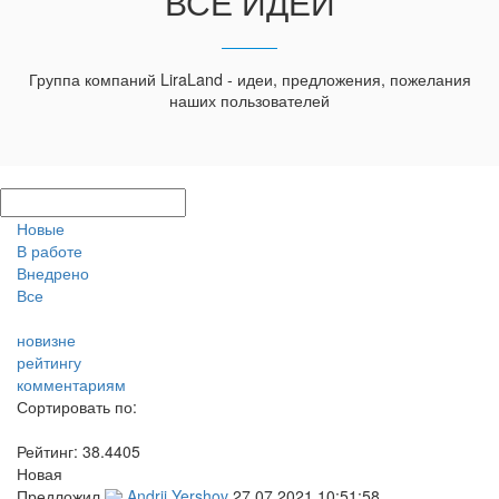
ВСЕ ИДЕИ
Группа компаний LiraLand - идеи, предложения, пожелания
наших пользователей
Новые
В работе
Внедрено
Все
новизне
рейтингу
комментариям
Сортировать по:
Рейтинг:
38.4405
Новая
Предложил
Andrii Yershov
27.07.2021 10:51:58