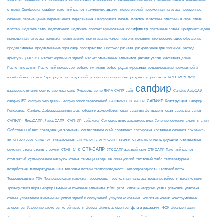
ошибки
панельные здания
переменное
оттяжки
Оцифровка
пакетный расчет
перевіряючий
переменная нагрузка
сечение
перемещение
пластины в лире
перемещения
пересечения
Перфорация
печать
пластин
пластины
плеть
Подложка
полифильтр
плоттер
Подгонка сетки
подколонник
подсчет армирования
поэтажные планы
Предложить идею
приведенная нагрузка
привязка
притягивание
притягивание узлов
прогоны покрытия
прогрессирующее обрушение
продавливание
пространство
раскрепления для прогибов
продавливание лира сапр
Протокол расчета
расход
расчет
расчет узлов
Расчетная длина
арматуры
Расчет кирпичных зданий
Расчет отмеченных элементов
редактирование
Расчетные длины
Расчетный процессор
ребристые плиты
ребро
редактирование нормальной и
РСН
РСУ
изгибной жесткости в Лире
редактор загружений
резервное копирование
результаты
решатель
РСУ
сапфир
взаимоисключения сопутствие лира-сапр
Руководство по ЛИРА-САПР
сайт
Сапфир AutoCAD
САПФИР-Конструкции
сапфир IFC
сапфир окно дверь
Сапфир поиск пересечений
САПФИР-ГЕНЕРАТОР
Сапфир.
свая
Генератор.
Сапфир. Деформационный шов.
сборный железобетон
сваи
свайный фундамент
свойства
связь
сейсмика
Сечение
САПФИР - ЛираСАПР. ЛирасСАПР - САПФИР
Секториальные характеристики
сечения
скрипты
снип
Собственный вес
совпадающие элементы
согласование осей
сортамент
сортировка
составные сечения
сохранить
стальные конструкции
сп
СП 20.13330
СП52-101
специальные
СПРАВКА к ЛИРА-САПР
ссылки
Стандартные
СТК-САПР
стены
стержни
СТЖБ
СТК
сечения
стена
СТК-САПР жесткий узел
СТК-САПР Пакетный расчет
столбчатый
суммирование нагрузок
схема
таблицы ввода
Таблицы усилий
текстовый файл
температурные
воздействия
температурные швы
тепловые потери
теплопроводность
Теплопроводность. Тепловой поток.
ТЗА
триангуляция
Термовкладыши
Трапециевидная нагрузка
трассировка
треугольная нагрузка
трещиностойкость
узлы
Триангуляция Лира Сапфир Объемные конечные элементы
тс/м2
угол
Узловые нагрузки
упаковка
упаковка
упругое основание
схемы
управление жизненным циклом зданий и сооружений
Усилия на концах конструктивных
ферма
флаги рисования
элементов
Ускорение расчетов
устойчивость
фильтр элементов
ФОК
фрагментация
фундамент