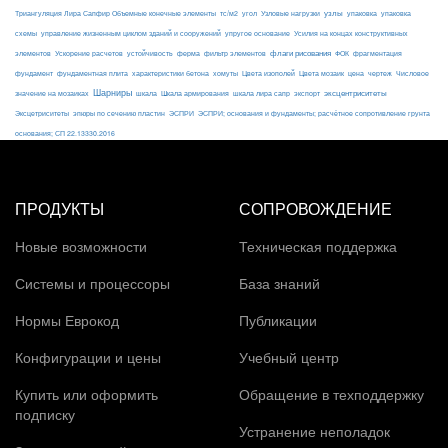
узлы
Триангуляция Лира Сапфир Объемные конечные элементы
тс/м2
угол
Узловые нагрузки
упаковка
упаковка
упругое основание
схемы
управление жизненным циклом зданий и сооружений
Усилия на концах конструктивных
ферма
флаги рисования
элементов
Ускорение расчетов
устойчивость
фильтр элементов
ФОК
фрагментация
фундамент
фундаментная плита
характеристики бетона
хомуты
Цвета изополей
Цвета мозаик
цена
чертеж
Числовое
Шарниры
экспорт
эксцентриситеты
значение на мозаиках
шкала
Шкала армирования
шкала лира сапр
Эксцетриситеты
эпюры по сечению пластин
ЭСПРИ
ЭСПРИ; основания и фундаменты; расчётное сопротивление грунта
основания; СП 22.13330.2016
ПРОДУКТЫ
СОПРОВОЖДЕНИЕ
Новые возможности
Техническая поддержка
Системы и процессоры
База знаний
Нормы Еврокод
Публикации
Конфигурации и цены
Учебный центр
Купить или оформить
Обращение в техподдержку
подписку
Устранение неполадок