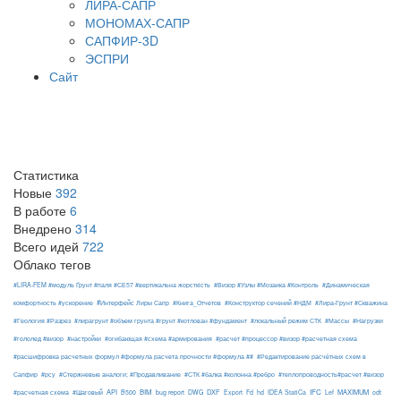
ЛИРА-САПР
МОНОМАХ-САПР
САПФИР-3D
ЭСПРИ
Сайт
Статистика
Новые
392
В работе
6
Внедрено
314
Всего идей
722
Облако тегов
#LIRA-FEM #модуль Ґрунт #паля #СЕ57 #вертикальна жорсткість
#Визор #Узлы #Мозаика #Контроль
#Динамическая
#Интерфейс Лиры Сапр
комфортность #ускорение
#Книга_Отчетов
#Конструктор сечений #НДМ
#Лира-Грунт #Скважина
#Геология #Разрез
#лирагрунт #объем грунта #грунт #котлован #фундамент
#локальный режим СТК
#Массы
#Нагрузки
#гололед #визор
#настройки
#огибающая #схема #армирования
#расчет #процессор #визор #расчетная схема
#расшифровка расчетных формул #формула расчета прочности #формула ##
#Редактирование расчётных схем в
Сапфир
#рсу
#Стержневые аналоги; #Продавливание
#СТК #балка #колонна #ребро
#теплопроводность#расчет #визор
API
BIM
DXF
IFC
MAXIMUM
#расчетная схема
#Шаговый
B500
bug report
DWG
Export
Fd
hd
IDEA StatiCa
Lef
odt