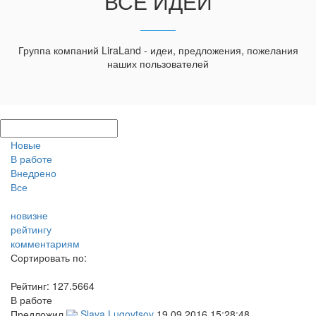
ВСЕ ИДЕИ
Группа компаний LiraLand - идеи, предложения, пожелания
наших пользователей
Новые
В работе
Внедрено
Все
новизне
рейтингу
комментариям
Сортировать по:
Рейтинг:
127.5664
В работе
Предложил
Slava Lugovtsov
19.09.2016 15:28:48