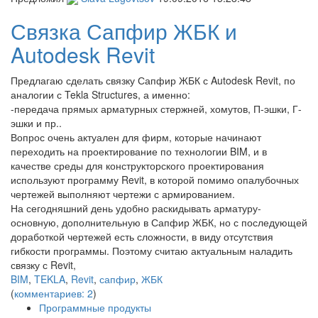
Связка Сапфир ЖБК и
Autodesk Revit
Предлагаю сделать связку Сапфир ЖБК с Autodesk Revit, по
аналогии с Tekla Structures, а именно:
-передача прямых арматурных стержней, хомутов, П-эшки, Г-
эшки и пр..
Вопрос очень актуален для фирм, которые начинают
переходить на проектирование по технологии BIM, и в
качестве среды для конструкторского проектирования
используют программу Revit, в которой помимо опалубочных
чертежей выполняют чертежи с армированием.
На сегодняшний день удобно раскидывать арматуру-
основную, дополнительную в Сапфир ЖБК, но с последующей
доработкой чертежей есть сложности, в виду отсутствия
гибкости программы. Поэтому считаю актуальным наладить
связку с Revit,
BIM
,
TEKLA
,
Revit
,
сапфир
,
ЖБК
(
комментариев: 2
)
Программные продукты