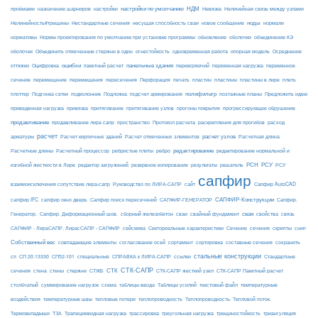
настройки по умолчанию
НДМ
проёмами
назначение шарниров
настройки
Невязка
Нелинейная связь между узлами
ноды
Нелинейность#трещины
Нестандартные сечения
несущая способность сваи
новое сообщение
нормали
нормативы
Нормы проектирования по умолчанию при установке программы
обновление
оболочки
объединение КЭ
огнестойкость
оболочек
Объединить отмеченные стержни в один
одновременная работа
опорная модель
Осреднение
ошибки
панельные здания
переменное
оттяжки
Оцифровка
пакетный расчет
перевіряючий
переменная нагрузка
сечение
перемещение
пластины в лире
перемещения
пересечения
Перфорация
печать
пластин
пластины
плеть
Подложка
полифильтр
плоттер
Подгонка сетки
подколонник
подсчет армирования
поэтажные планы
Предложить идею
приведенная нагрузка
привязка
притягивание
притягивание узлов
прогоны покрытия
прогрессирующее обрушение
продавливание
пространство
раскрепления для прогибов
продавливание лира сапр
Протокол расчета
расход
расчет
расчет узлов
Расчетная длина
арматуры
Расчет кирпичных зданий
Расчет отмеченных элементов
редактирование
Расчетные длины
Расчетный процессор
ребристые плиты
ребро
редактирование нормальной и
РСН
РСУ
изгибной жесткости в Лире
редактор загружений
резервное копирование
результаты
решатель
РСУ
сапфир
взаимоисключения сопутствие лира-сапр
Руководство по ЛИРА-САПР
сайт
Сапфир AutoCAD
САПФИР-Конструкции
сапфир IFC
сапфир окно дверь
Сапфир поиск пересечений
САПФИР-ГЕНЕРАТОР
Сапфир.
свая
Генератор.
Сапфир. Деформационный шов.
сборный железобетон
сваи
свайный фундамент
свойства
связь
сейсмика
Сечение
САПФИР - ЛираСАПР. ЛирасСАПР - САПФИР
Секториальные характеристики
сечения
скрипты
снип
Собственный вес
совпадающие элементы
согласование осей
сортамент
сортировка
составные сечения
сохранить
стальные конструкции
сп
СП 20.13330
СП52-101
специальные
СПРАВКА к ЛИРА-САПР
ссылки
Стандартные
СТК-САПР
стены
стержни
СТЖБ
СТК
сечения
стена
СТК-САПР жесткий узел
СТК-САПР Пакетный расчет
столбчатый
суммирование нагрузок
схема
таблицы ввода
Таблицы усилий
текстовый файл
температурные
воздействия
температурные швы
тепловые потери
теплопроводность
Теплопроводность. Тепловой поток.
ТЗА
триангуляция
Термовкладыши
Трапециевидная нагрузка
трассировка
треугольная нагрузка
трещиностойкость