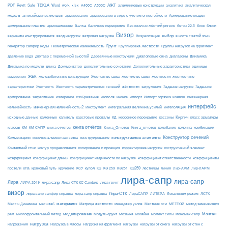
АЖТ
TEKLA
PDF
Revit
Safe
Word
work
xlsx
А400С
А500С
алюминиевые конструкции
аналитика
аналитическая
армирование
модель
антисейсмические швы
армирование в лире с учетом огнестойкости
Армирование кладки
балка
блоки
армирование пластин
армокаменные
балочное перекрытие
Бесконечно жёсткий ригель
бетон 22.5
блок
Визор
Визуализация
выбор
варианты конструирования
ввод нагрузок
ветровая нагрузка
высота сжатой зоны
Грунт
генератор сапфир ноды
Геометрическая изменяемость
Группировка Жесткости
Группы нагрузок на фрагмент
диалоговые окна
давление вода
двутавр с переменной высотой
Деревянные конструкции
диапазоны
Динамика
Динамика по модулю
длина
Документатор
дополнительные сочетания
Дополнительные характеристики
единицы
ЖБК
железобетонные конструкции
Жесткая вставка
жесткие вставки
жесткости
измерения
жесткостные
Жесткость
Жесткость параметрических сечений
загружения
Заданное
характеристики
жёсткости
Задание нагрузок
армирование
изополя
импорт
инженерная
закрепление
измерение
изображения
иконка
Импорт горячих клавиш
интерфейс
нелинейность
инженерная нелинейность 2
Инструмент
интегральная величина усилий
интеполяция
Кирпич
каменные
капитель
исходные данные
карстовые провалы
КД
кессонное перекрытие
кессоны
класс арматуры
книга отчётов
комбинации
классы
КМ
КМ-САПР
книга отчетов
Книга_Отчетов
Книга_отчётов
колебание
колонна
конструктивные элементы
Конструктор сечений
Комментарии
конечно-элементная сетка
конструирование
Контактный стык
контур продавливания
копирование и проекция
корректировка нагрузок
коструктивный элемент
коэффициент
коэффициент длины
коэффициент надежности по нагрузке
коэффициент ответственности
коэффициенты
КЭ259
линия
Лир-АРМ
постели
кПа
крановый путь
кручение
КСУ
купол
КЭ
КЭ 259
КЭ251
лестницы
Лир-ЛАРМ
лира-сапр
лира-сапр
Лира
лира сапр
ЛИРА 2019
Лира СТК КС Сапфир
лира-грунт
визор
Лира-СТК
лира-сапр сапфир справка
лира-сапр справка
ЛираСАПР
ЛИТЕРА
Локальным режим
ЛСТК
материалы
МЕТЕОР
Массы Динамика
масштаб
Матрица жесткости
менеджер узлов
Местные оси
метод заменяющих
моделирование
мозайка
Монтаж
рам
многофронтальный метод
Модуль-грунт
Мозаика
момент силы
мономах-сапр
нагрузка
Нагрузка на фрагмент
нагрузки
нагружения
Нагрузка в массы
нагрузки от снега
нагрузки от стен с