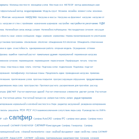
ериалы
МЕТЕОР
Матрица жесткости
менеджер узлов
Местные оси
метод заменяющих рам
моделирование
мозайка
гофронтальный метод
Модуль-грунт
Мозаика
момент силы
мономах-
нагрузка
Монтаж
Нагрузка на фрагмент
нагрузки
р
нагружения
Нагрузка в массы
нагрузки от
настройки по умолчанию
НДМ
га
нагрузки от стен с проёмами
назначение шарниров
настройки
язка
Нелинейная связь между узлами
Нелинейность#трещины
Нестандартные сечения
несущая
ноды
собность сваи
новое сообщение
нормали
нормативы
Нормы проектирования по умолчанию
 установке программы
обновление
оболочки
объединение КЭ оболочек
Объединить отмеченные
огнестойкость
ржни в один
одновременная работа
опорная модель
Осреднение
оттяжки
ошибки
панельные здания
фровка
пакетный расчет
перевіряючий
переменная нагрузка
еменное сечение
перемещение
перемещения
пересечения
Перфорация
печать
пластин
пластины в лире
Подложка
стины
плеть
плоттер
Подгонка сетки
подколонник
подсчет
полифильтр
ирования
поэтажные планы
Предложить идею
приведенная нагрузка
привязка
продавливание
тягивание
притягивание узлов
прогоны покрытия
прогрессирующее обрушение
пространство
раскрепления для прогибов
давливание лира сапр
Протокол расчета
расход
расчет
расчет узлов
Расчетная
атуры
Расчет кирпичных зданий
Расчет отмеченных элементов
на
редактирование
Расчетные длины
Расчетный процессор
ребристые плиты
ребро
актирование нормальной и изгибной жесткости в Лире
редактор загружений
резервное копирование
РСН
РСУ
ультаты
решатель
РСУ взаимоисключения сопутствие лира-сапр
Руководство по ЛИРА-
сапфир
ПР
сайт
Сапфир AutoCAD
сапфир IFC
сапфир окно дверь
Сапфир поиск
САПФИР-Конструкции
есечений
САПФИР-ГЕНЕРАТОР
Сапфир. Генератор.
Сапфир.
свая
ормационный шов.
сборный железобетон
сваи
свайный фундамент
свойства
связь САПФИР
сейсмика
Сечение
ираСАПР. ЛирасСАПР - САПФИР
Секториальные характеристики
сечения