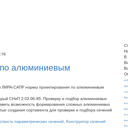
С
Н
:16
В
В
 по алюминиевым
В
О
#LI
 в ЛИРА-САПР нормы проектирования по алюминиевым
#Ди
сеч
арый СНиП 2.03.06-85. Проверку и подбор алюминиевых
#фу
Добавить возможность формирования сложных алюминиевых
#сх
стью создания сортамента для проверки и подбора сечений
#фо
#Ст
сткость параметрических сечений
,
Конструктор сечений
#ви
IFC