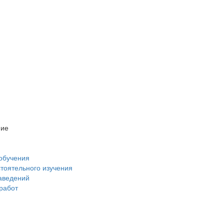
ние
обучения
стоятельного изучения
аведений
 работ