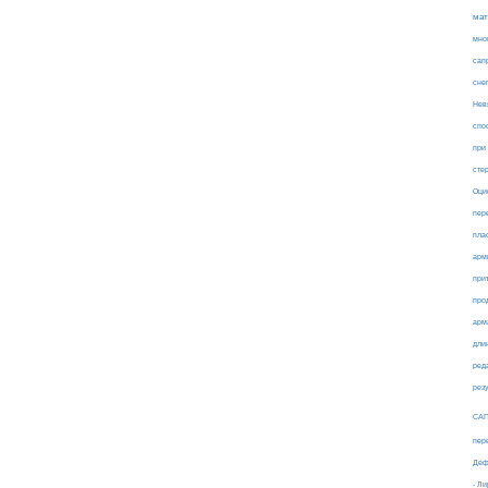
мат
мно
сап
сне
Нев
спо
при
сте
Оци
пер
пла
арм
при
про
арм
дли
ред
рез
СА
пер
Деф
- Л