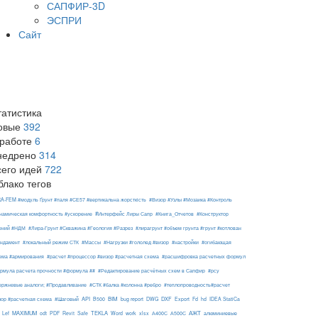
САПФИР-3D
ЭСПРИ
Сайт
татистика
овые
392
 работе
6
недрено
314
сего идей
722
блако тегов
RA-FEM #модуль Ґрунт #паля #СЕ57 #вертикальна жорсткість
#Визор #Узлы #Мозаика #Контроль
#Интерфейс Лиры Сапр
намическая комфортность #ускорение
#Книга_Отчетов
#Конструктор
ений #НДМ
#Лира-Грунт #Скважина #Геология #Разрез
#лирагрунт #объем грунта #грунт #котлован
ндамент
#локальный режим СТК
#Массы
#Нагрузки #гололед #визор
#настройки
#огибающая
ема #армирования
#расчет #процессор #визор #расчетная схема
#расшифровка расчетных формул
рмула расчета прочности #формула ##
#Редактирование расчётных схем в Сапфир
#рсу
ержневые аналоги; #Продавливание
#СТК #балка #колонна #ребро
#теплопроводность#расчет
API
BIM
DXF
зор #расчетная схема
#Шаговый
B500
bug report
DWG
Export
Fd
hd
IDEA StatiCa
АЖТ
MAXIMUM
TEKLA
Lef
odt
PDF
Revit
Safe
Word
work
xlsx
А400С
А500С
алюминиевые