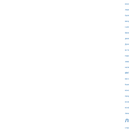
кон
лир
бал
вво
сап
фра
диа
Доп
вст
пар
зак
нел
ин
кес
Кни
кон
про
коэ
коэ
лин
л
спр