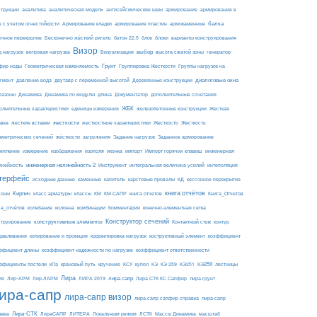
армирование
струкции
аналитика
аналитическая модель
антисейсмические швы
армирование в
балка
е с учетом огнестойкости
Армирование кладки
армирование пластин
армокаменные
блоки
очное перекрытие
Бесконечно жёсткий ригель
бетон 22.5
блок
варианты конструирования
Визор
Визуализация
выбор
д нагрузок
ветровая нагрузка
высота сжатой зоны
генератор
Грунт
фир ноды
Геометрическая изменяемость
Группировка Жесткости
Группы нагрузок на
диалоговые окна
гмент
давление вода
двутавр с переменной высотой
Деревянные конструкции
пазоны
Динамика
Динамика по модулю
длина
Документатор
дополнительные сочетания
ЖБК
железобетонные конструкции
Жесткая
олнительные характеристики
единицы измерения
авка
жесткие вставки
жесткости
Жесткость
Жесткость
жесткостные характеристики
аметрических сечений
загружения
Заданное армирование
жёсткости
Задание нагрузок
изополя
импорт
инженерная
репление
измерение
изображения
иконка
Импорт горячих клавиш
инейность
инженерная нелинейность 2
Инструмент
интегральная величина усилий
интеполяция
терфейс
каменные
капитель
исходные данные
карстовые провалы
КД
кессонное перекрытие
Кирпич
книга отчётов
соны
класс арматуры
классы
КМ
КМ-САПР
книга отчетов
Книга_Отчетов
комбинации
га_отчётов
колебание
колонна
Комментарии
конечно-элементная сетка
конструктивные элементы
Конструктор сечений
Контактный стык
струирование
контур
давливания
копирование и проекция
корректировка нагрузок
коструктивный элемент
коэффициент
ффициент длины
коэффициент надежности по нагрузке
коэффициент ответственности
КЭ259
ффициенты постели
кПа
крановый путь
кручение
КСУ
купол
КЭ
КЭ 259
КЭ251
лестницы
Лира
ия
Лир-АРМ
лира сапр
Лир-ЛАРМ
ЛИРА 2019
Лира СТК КС Сапфир
лира-грунт
ира-сапр
лира-сапр визор
лира-сапр сапфир справка
лира-сапр
Лира-СТК
авка
ЛираСАПР
ЛИТЕРА
Локальным режим
ЛСТК
Массы Динамика
масштаб